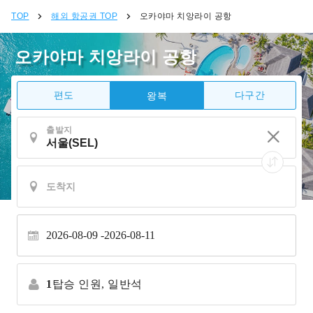
TOP
해외 항공권 TOP
오카야마 치앙라이 공항
오카야마 치앙라이 공항
편도
다구간
왕복
출발지
2026-08-09
2026-08-11
1
탑승 인원,
일반석