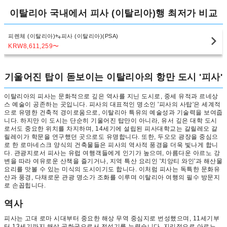
이탈리아 국내에서 피사 (이탈리아)행 최저가 비교
피렌체 (이탈리아)
피사 (이탈리아)(PSA)
KRW8,611,259
〜
기울어진 탑이 돋보이는 이탈리아의 항만 도시 '피사'
이탈리아의 피사는 문화적으로 깊은 역사를 지닌 도시로, 중세 유적과 르네상
스 예술이 공존하는 곳입니다. 피사의 대표적인 명소인 '피사의 사탑'은 세계적
으로 유명한 건축적 경이로움으로, 이탈리아 특유의 예술성과 기술력을 보여줍
니다. 하지만 이 도시는 단순히 기울어진 탑만이 아니라, 유서 깊은 대학 도시
로서도 중요한 위치를 차지하며, 14세기에 설립된 피사대학교는 갈릴레오 갈
릴레이가 학문을 연구했던 곳으로도 유명합니다. 또한, 두오모 광장을 중심으
로 한 로마네스크 양식의 건축물들은 피사의 역사적 풍경을 더욱 빛나게 합니
다. 관광지로서 피사는 유럽 여행객들에게 인기가 높으며, 아름다운 아르노 강
변을 따라 여유로운 산책을 즐기거나, 지역 특산 요리인 '치앙티 와인'과 해산물
요리를 맛볼 수 있는 미식의 도시이기도 합니다. 이처럼 피사는 독특한 문화유
산과 풍경, 다채로운 관광 명소가 조화를 이루며 이탈리아 여행의 필수 방문지
로 손꼽힙니다.
역사
피사는 고대 로마 시대부터 중요한 해상 무역 중심지로 번성했으며, 11세기부
터 13세기까지 해상 공화국으로서 전성기를 누렸습니다. 지리적으로 아르노