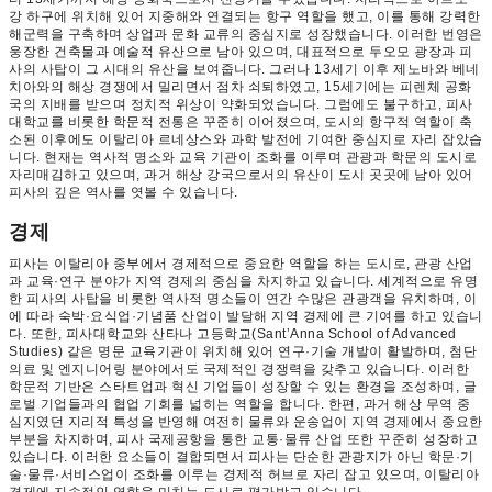
강 하구에 위치해 있어 지중해와 연결되는 항구 역할을 했고, 이를 통해 강력한
해군력을 구축하며 상업과 문화 교류의 중심지로 성장했습니다. 이러한 번영은
웅장한 건축물과 예술적 유산으로 남아 있으며, 대표적으로 두오모 광장과 피
사의 사탑이 그 시대의 유산을 보여줍니다. 그러나 13세기 이후 제노바와 베네
치아와의 해상 경쟁에서 밀리면서 점차 쇠퇴하였고, 15세기에는 피렌체 공화
국의 지배를 받으며 정치적 위상이 약화되었습니다. 그럼에도 불구하고, 피사
대학교를 비롯한 학문적 전통은 꾸준히 이어졌으며, 도시의 항구적 역할이 축
소된 이후에도 이탈리아 르네상스와 과학 발전에 기여한 중심지로 자리 잡았습
니다. 현재는 역사적 명소와 교육 기관이 조화를 이루며 관광과 학문의 도시로
자리매김하고 있으며, 과거 해상 강국으로서의 유산이 도시 곳곳에 남아 있어
피사의 깊은 역사를 엿볼 수 있습니다.
경제
피사는 이탈리아 중부에서 경제적으로 중요한 역할을 하는 도시로, 관광 산업
과 교육·연구 분야가 지역 경제의 중심을 차지하고 있습니다. 세계적으로 유명
한 피사의 사탑을 비롯한 역사적 명소들이 연간 수많은 관광객을 유치하며, 이
에 따라 숙박·요식업·기념품 산업이 발달해 지역 경제에 큰 기여를 하고 있습니
다. 또한, 피사대학교와 산타나 고등학교(Sant’Anna School of Advanced
Studies) 같은 명문 교육기관이 위치해 있어 연구·기술 개발이 활발하며, 첨단
의료 및 엔지니어링 분야에서도 국제적인 경쟁력을 갖추고 있습니다. 이러한
학문적 기반은 스타트업과 혁신 기업들이 성장할 수 있는 환경을 조성하며, 글
로벌 기업들과의 협업 기회를 넓히는 역할을 합니다. 한편, 과거 해상 무역 중
심지였던 지리적 특성을 반영해 여전히 물류와 운송업이 지역 경제에서 중요한
부분을 차지하며, 피사 국제공항을 통한 교통·물류 산업 또한 꾸준히 성장하고
있습니다. 이러한 요소들이 결합되면서 피사는 단순한 관광지가 아닌 학문·기
술·물류·서비스업이 조화를 이루는 경제적 허브로 자리 잡고 있으며, 이탈리아