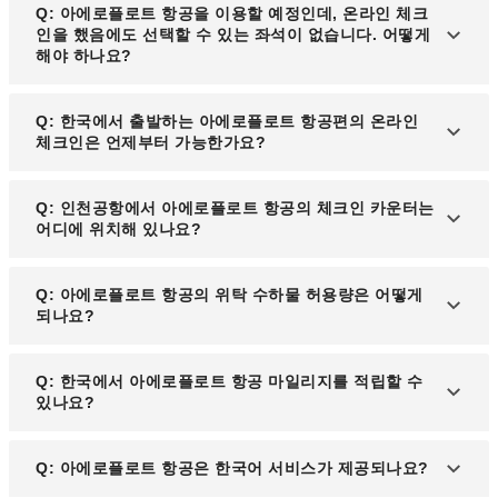
A: 아니요. 위탁 수하물 태그는 특수 프린터로 출력해
Q: 아에로플로트 항공을 이용할 예정인데, 온라인 체크
야 하므로, 고객님께서 직접 인쇄하실 수 없습니다.
인을 했음에도 선택할 수 있는 좌석이 없습니다. 어떻게
해야 하나요?
A: 전 좌석이 만석이 된 것은 아니므로 걱정하지 않으
Q: 한국에서 출발하는 아에로플로트 항공편의 온라인
셔도 됩니다. 온라인 체크인 및 키오스크에서는 일부
체크인은 언제부터 가능한가요?
좌석만 선택할 수 있도록 설정되어 있습니다. 원하는
좌석이 있는 경우 체크인 카운터에서 문의해 주세요.
A: 아에로플로트 항공의 온라인 체크인은 일반적으
Q: 인천공항에서 아에로플로트 항공의 체크인 카운터는
로 출발 24시간 전부터 가능합니다. 다만, 출발 공항
어디에 위치해 있나요?
및 노선에 따라 다를 수 있으므로 항공사 공식 웹사이
트에서 정확한 시간을 확인하시기 바랍니다.
A: 아에로플로트 항공의 체크인 카운터는 인천국제
Q: 아에로플로트 항공의 위탁 수하물 허용량은 어떻게
공항 제1터미널에 위치하고 있습니다. 정확한 카운터
되나요?
번호는 공항 사정에 따라 변동될 수 있으므로, 출발
당일 공항 전광판을 확인해 주세요.
A: 일반적으로 이코노미 클래스는 23kg 1개, 비즈니
Q: 한국에서 아에로플로트 항공 마일리지를 적립할 수
스 클래스는 32kg 2개까지 무료 위탁이 가능합니다.
있나요?
하지만 항공권 종류와 노선에 따라 다를 수 있으므로
예약 전에 확인해 주세요.
A: 네, 아에로플로트 항공의 마일리지 프로그램인 '아
Q: 아에로플로트 항공은 한국어 서비스가 제공되나요?
에로플롯 보너스(Aeroflot Bonus)'를 이용해 한국 출