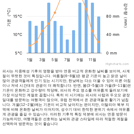
강수량（mm）
기온（°C）
15°C
80 mm
10°C
40 mm
5°C
0 mm
1월
3월
5월
7월
9월
11월
Highcharts.com
피사는 지중해성 기후의 영향을 받아 연중 비교적 온화한 날씨를 보이며, 사계
절이 뚜렷한 것이 특징입니다. 여름철(6~8월)은 평균 기온이 높고 맑은 날이
많아 관광객들에게 인기 있는 시기지만, 한낮에는 다소 더울 수 있어 이른 아침
이나 저녁 시간대의 관광이 더 쾌적합니다. 반면, 봄(3~5월)과 가을(9~11월)은
기온이 온화하고 강수량이 적당해, 피사의 주요 명소를 여유롭게 둘러보기에
가장 이상적인 계절로 꼽힙니다. 특히 이 시기에는 피사의 사탑과 두오모 광장
일대를 방문하는 여행객이 많으며, 유럽 전역에서 온 관광객들로 활기가 넘칩
니다. 겨울(12~2월)에는 기온이 비교적 낮아지는 편이지만, 이탈리아 북부 지
역에 비해 온화한 날씨가 이어지며, 성수기 대비 한적한 분위기 속에서 여유롭
게 관광을 즐길 수 있습니다. 이러한 기후적 특징 덕분에 피사는 연중 방문이
가능하지만, 여행객들은 선호하는 날씨와 관광 스타일에 따라 적절한 계절을
선택하여 방문하는 것이 좋습니다