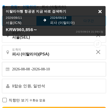
홈
>
유럽
>
이탈리아
>
피사 (이탈리아)
이탈리아행 항공권
지금 바로 검색하기
2026/09/11
2026/09/18
편도
다구간
왕복
서울(ICN)
피사 (이탈리아)
KRW960,856
～
2025/09/24 21:09시점
출발지
도착지
2026-08-08
2026-08-10
1
탑승 인원,
일반석
직항만 보기
※환승 없음