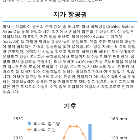
경제에 지속적인 영향을 미치는 도시로 평가받고 있습니다.
저가 항공권
피사는 이탈리아 중부의 주요 관문 중 하나로, 피사 국제공항(Galileo Galilei
Airport)을 통해 유럽과 세계 각지에서 손쉽게 접근할 수 있습니다. 이 공항은
이탈리아의 대표적인 저가 항공 허브로, 라이언에어(Ryanair), 이지젯
(easyJet) 등 다양한 저비용 항공사들이 운항하며, 유럽 주요 도시와의 항공편
이 많아 합리적인 가격의 항공권을 찾기 용이합니다. 공항 자체는 비교적 아담
한 규모지만, 현대적인 시설을 갖추고 있으며, 국제선과 국내선 모두 원활하게
운영되고 있습니다. 피사 국제공항에서 도심까지의 이동도 매우 편리한데, 공
항과 피사 중앙역을 연결하는 피사 무버(Pisa Mover) 자동 모노레일을 이용하
면 약 5분 만에 도심에 도착할 수 있습니다. 또한, 시내버스와 택시, 렌터카 서
비스도 잘 갖춰져 있어 여행객들이 원하는 방식으로 편리하게 이동할 수 있습
니다. 이러한 접근성 덕분에 피사는 단순한 관광지가 아니라, 이탈리아를 여행
하는 여행객들에게 중요한 교통 거점으로도 자리 잡고 있으며, 특히 피렌체와
같은 인근 도시로의 이동이 쉬워 중부 이탈리아 여행의 시작점으로도 인기가
높습니다.
기후
25°C
160 mm
피사의 강수량
피사의 기온
20°C
120 mm