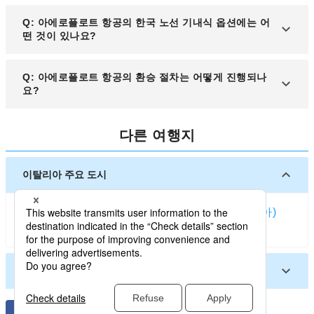
발 항공편의 마일리지를 적립할 수 있습니다. 적립률
A: 네, 인천 출발편에서는 한국어를 구사하는 승무원
Q: 아에로플로트 항공의 한국 노선 기내식 옵션에는 어
은 탑승 클래스와 항공권 요금 종류에 따라 달라질 수
이 탑승하는 경우가 많습니다. 또한, 공식 웹사이트
떤 것이 있나요?
있습니다
및 고객센터에서도 한국어 지원이 가능하므로 편리
하게 이용하실 수 있습니다.
A: 인천 출발 노선에서는 일반식 외에도 채식, 할랄,
Q: 아에로플로트 항공의 환승 절차는 어떻게 진행되나
어린이용 기내식 등 다양한 특별 기내식을 사전 요청
요?
할 수 있습니다. 특별 기내식은 출발 최소 24시간 전
에 예약해야 합니다.
A: 모스크바 셰레메티예보 국제공항에서 환승 시, 동
다른 여행지
일한 항공사 또는 스카이팀 소속 항공사 이용 시 환승
이 원활하게 이루어집니다. 환승 시간이 짧을 경우 신
속한 환승 절차가 제공될 수 있으므로, 항공권 예약
이탈리아 주요 도시
시 충분한 환승 시간을 확보하는 것이 좋습니다.
밀라노 (이탈리아)
로마
베네치아
피렌체 (이탈리아)
볼로냐
나폴리 (이탈리아)
토리노
이탈리아 기타 도시
피사 (이탈리아)
카프리 섬
팔레르모
페루자