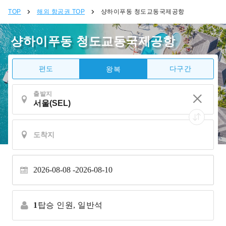
TOP
해외 항공권 TOP
샹하이푸동 청도교동국제공항
샹하이푸동 청도교동국제공항
편도
다구간
왕복
출발지
2026-08-08
2026-08-10
1
탑승 인원,
일반석