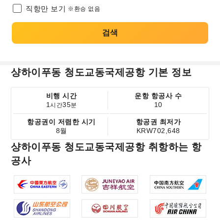
직항만 보기
※환승 없음
검색
샹하이푸동 청도교동국제공항 기본 정보
비행 시간
운항 항공사 수
1
35
10
시간
분
항공권이 저렴한 시기
항공권 최저가
8월
KRW702,648
샹하이푸동 청도교동국제공항 취항하는 항
공사