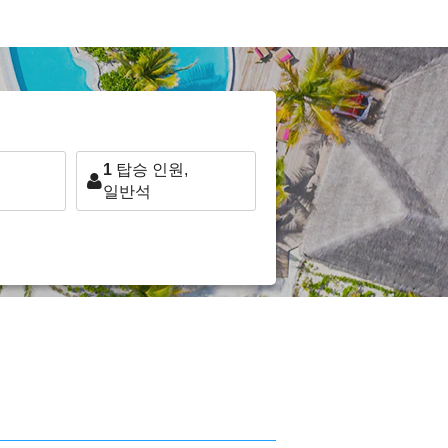
1
탑승 인원,
일반석