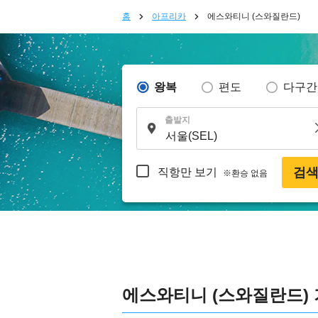
홈
아프리카
에스와티니 (스와질란드)
왕복
편도
다구간
출발지
검
직항만 보기
※환승 없음
에스와티니 (스와질란드)