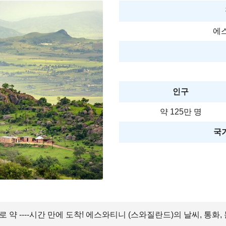
에
인구
약 125만 명
국가
약 ----시간 만에 도착! 에스와티니 (스와질란드)의 날씨, 통화,
.