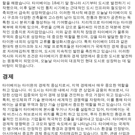
할을 해왔습니다. 타이베이는 18세기 말 청나라 시기부터 도시로 발전하기 시
작했으며, 이후 일본 식민 통치 시기에는 근대적인 도시 인프라와 철도망이 구
축되면서 급속히 성장하였습니다. 이러한 역사적 배경은 오늘날 타이베이의 도
시 구조와 다양한 건축물에 고스란히 남아 있으며, 전통과 현대가 공존하는 독
특한 도시 분위기를 형성하는 데 기여했습니다. 지리적으로 타이베이는 타이완
북부에 위치해 있으며, 주변을 산맥과 강으로 둘러싸인 자연조건 덕분에 전략
적인 요충지로 자리잡았습니다. 이와 같은 위치적 장점은 타이베이가 물류와
무역의 중심지로 성장하는 데 중요한 역할을 했으며, 강을 따라 발달한 항구는
타이완 내외의 상업적 교류를 활성화시켰습니다. 특히 타이베이 101과 같은
현대적 랜드마크와 도시 개발 프로젝트들은 타이베이가 국제적인 경제 중심지
로 자리매김하게 했으며, 도시의 지속적인 발전을 촉진하고 있습니다. 이러한
역사와 지리적 조건은 타이베이가 문화와 경제 양면에서 중요한 도시로 발전하
는 원동력이 되었으며, 오늘날 아시아의 대표적인 현대 도시로 성장하는 데 밑
바탕이 되었습니다.
경제
타이베이는 타이완의 경제적 중심지로서, 지역 경제에서 매우 중요한 역할을
하고 있습니다. 이 도시는 타이완 내에서 가장 큰 상업과 금융의 허브로서, 다
양한 산업이 집중되어 있어 경제 성장을 견인하는 주요 거점이 되고 있습니다.
특히, 반도체와 IT 기술 분야에서 세계적인 경쟁력을 자랑하며, 이를 통해 타이
베이는 글로벌 무역과 첨단 기술 산업에서 중요한 역할을 하고 있습니다. 다국
적 기업들이 타이베이에 본사를 두거나 지사를 설립하고 있어, 타이베이는 국
제 비즈니스 허브로서의 위치를 확고히 하고 있으며, 투자 친화적인 환경과 효
율적인 인프라는 기업들의 적극적인 진출을 이끌어내고 있습니다. 타이베이의
경제적 영향력은 그 규모와 발전 속도에서 잘 나타납니다. 타이베이는 국제적
인 평가에서도 안정적인 경제 환경과 경쟁력 있는 비즈니스 환경을 인정받아,
아시아에서 중요한 경제 중심지로 자리매김하고 있습니다. 또한, 관광 산업과