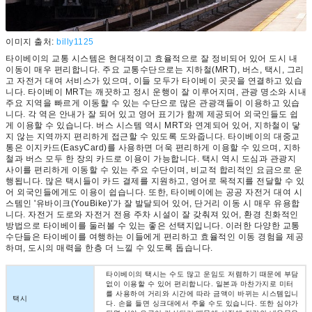
이미지 출처:
billy1125
타이베이의 교통 시스템은 현대적이고 효율적으로 잘 정비되어 있어 도시 내
이동이 매우 편리합니다. 주요 교통수단으로는 지하철(MRT), 버스, 택시, 그리
고 자전거 대여 서비스가 있으며, 이들 모두가 타이베이 곳곳을 연결하고 있습
니다. 타이베이 MRT는 깨끗하고 정시 운행이 잘 이루어지며, 관광 명소와 시내
주요 지역을 빠르게 이동할 수 있는 수단으로 많은 관광객들이 이용하고 있습
니다. 각 역은 안내가 잘 되어 있고 영어 표기가 함께 제공되어 외국인들도 쉽
게 이용할 수 있습니다. 버스 시스템 역시 MRT와 연계되어 있어, 지하철이 닿
지 않는 지역까지 편리하게 접근할 수 있도록 도와줍니다. 타이베이의 대중교
통은 이지카드(EasyCard)를 사용하면 더욱 편리하게 이용할 수 있으며, 지하
철과 버스 모두 한 장의 카드로 이용이 가능합니다. 택시 역시 도심과 관광지
사이를 편리하게 이동할 수 있는 주요 수단이며, 비교적 합리적인 요금으로 운
행됩니다. 많은 택시들이 카드 결제를 지원하고, 영어로 목적지를 전달할 수 있
어 외국인들에게도 이용이 쉽습니다. 또한, 타이베이에는 공공 자전거 대여 시
스템인 '유바이크(YouBike)'가 잘 발달되어 있어, 단거리 이동 시 매우 유용합
니다. 자전거 도로와 자전거 전용 주차 시설이 잘 갖춰져 있어, 환경 친화적인
방법으로 타이베이를 둘러볼 수 있는 좋은 선택지입니다. 이러한 다양한 교통
수단들은 타이베이를 여행하는 이들에게 편리하고 효율적인 이동 경험을 제공
하며, 도시의 매력을 한층 더 느낄 수 있도록 돕습니다.
타이베이의 택시는 수도 많고 운임도 저렴하기 때문에 부담
없이 이용할 수 있어 편리합니다. 일본과 마찬가지로 미터
를 사용하여 거리와 시간에 따라 금액이 바뀌는 시스템입니
택시
다. 손을 들면 싱크대에서 주울 수도 있습니다. 또한 심야가