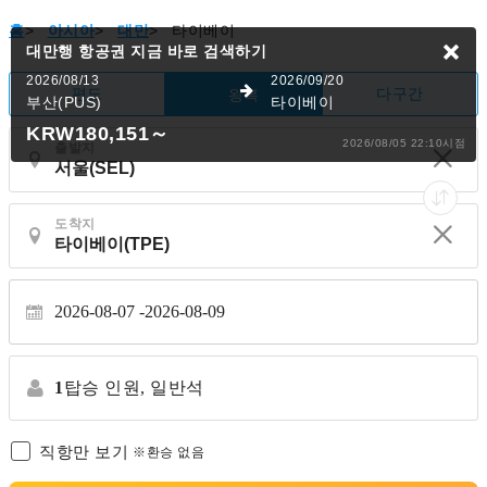
홈
>
아시아
>
대만
>
타이베이
대만행 항공권
지금 바로 검색하기
2026/08/13
2026/09/20
편도
다구간
왕복
부산(PUS)
타이베이
KRW180,151
～
2026/08/05 22:10시점
출발지
도착지
2026-08-07
2026-08-09
1
탑승 인원,
일반석
직항만 보기
※환승 없음