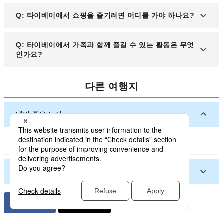
A: 타이베이의 MRT(지하철)가 가장 편리한 교통수단
Q: 타이베이에서 쇼핑을 즐기려면 어디를 가야 하나요?
입니다. 주요 관광지와 도심을 빠르고 쉽게 연결해 줍
니다.
A: 타이베이에서 쇼핑을 즐기기 좋은 장소로는 시먼
Q: 타이베이에서 가족과 함께 즐길 수 있는 활동은 무엇
딩, 스린 야시장, 그리고 타이베이 미츠코시 백화점이
인가요?
추천됩니다.
A: 타이베이 동물원, 마오콩 곤돌라 체험, 그리고 타
다른 여행지
이베이 101 전망대 방문은 가족 단위 여행객들에게
추천되는 활동입니다.
대만 주요 도시
타이베이
가오슝
마궁
타이중
대만 기타 도시
베이간 향
화롄 현
진먼
타이난
타이둥