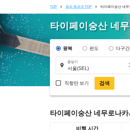
TOP
해외 항공권 TOP
타이페이숭산 네무
타이페이숭산 네
왕복
편도
다구간
출발지
검색
직항만 보기
타이페이숭산 네무로나카
비행 시간