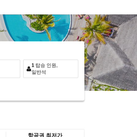
1
탑승 인원,
일반석
항공권 최저가