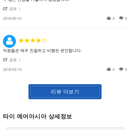
on
직
'
10
원
공유
Share
Jun
들
Review
2018-06-10
0
0
2018
은
by
제
on
가
10
여
Jun
행
4.0
2018
에
star
대
rating
Review
review
직원들은 매우 친절하고 비행은 편안합니다.
해
by
stating
기
'
on
직
공유
분
Share
19
원
이
Review
2018-03-19
0
0
Mar
들
by
2018
은
on
매
19
우
Mar
친
리뷰 더보기
2018
절
하
고
타이 에어아시아 상세정보