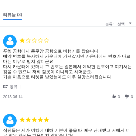
리뷰들
(3)
분류:
선택
1.0
star
rating
Review
review
푸켓 공항에서 돈무앙 공항으로 비행기를 탔습니다.
by
stating
예약 번호를 복사해서 카운터에 가져갔지만 카운터에서 번호가 다르
on
매
다는 이유로 받지 않더군요.
14
우
다시 카운터에 갔더니 그 번호는 일본에서 예약한 번호이고 여기서는
Jun
피
찾을 수 없으니 저희 잘못이 아니라고 하더군요.
2018
곤
기쁜 마음으로 티켓을 받았는데도 매우 실망스러웠습니다.
합
'
니
공유
Share
다.
Review
2018-06-14
0
0
by
on
14
Jun
5.0
2018
star
rating
Review
review
직원들은 제가 여행에 대해 기분이 좋을 때 매우 관대했고 저에게 너
by
stating
무 많은 관심을 기울이지 않았습니다!