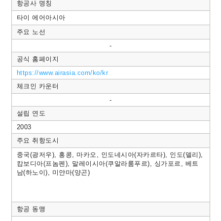
항공사 명칭
타이 에어아시아
주요 노선
-
공식 홈페이지
https://www.airasia.com/ko/kr
체크인 카운터
-
설립 연도
2003
주요 취항도시
중국(광저우), 홍콩, 마카오, 인도네시아(자카르타), 인도(델리),
캄보디아(프놈펜), 말레이시아(쿠알라룸푸르), 싱가포르, 베트
남(하노이), 미얀마(양곤)
항공 동맹