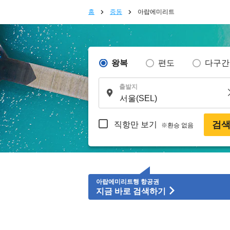
홈
중동
아랍에미리트
왕복
편도
다구간
출발지
검
직항만 보기
※환승 없음
아랍에미리트행 항공권
지금 바로 검색하기