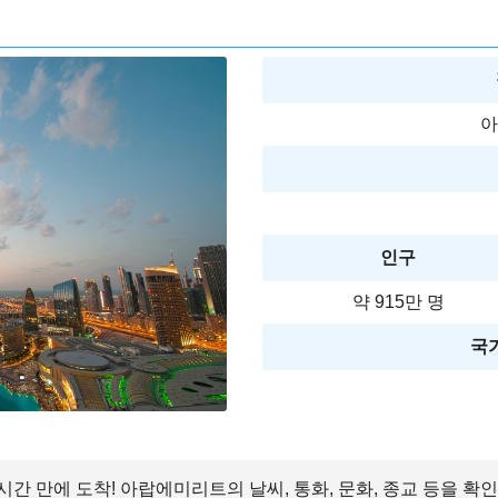
아
인구
약 915만 명
국가
시간 만에 도착! 아랍에미리트의 날씨, 통화, 문화, 종교 등을 