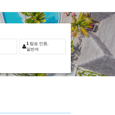
1
탑승 인원,
일반석