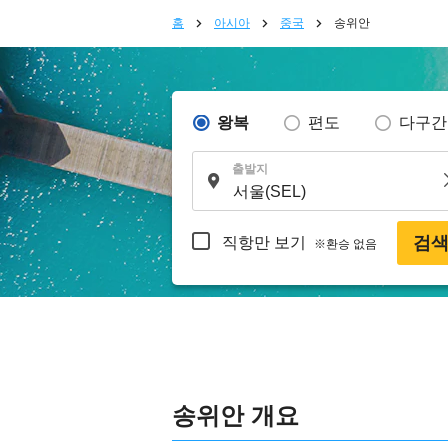
홈
아시아
중국
송위안
왕복
편도
다구간
출발지
검
직항만 보기
※환승 없음
송위안 개요