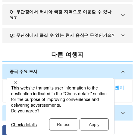
리 등이 있습니다. 겨울철에는 스키 리조트와 빙설 축
A: 무단장은 겨울이 길고 추운 대륙성 기후로, 겨울철
Q: 무단장에서 러시아 국경 지역으로 이동할 수 있나
제가 인기가 많습니다.
에는 -20℃ 이하로 떨어지는 경우가 많습니다. 여름
요?
은 비교적 온화하지만 비가 자주 내릴 수 있어 여행
전 기상 정보를 확인하는 것이 중요합니다.
A: 무단장은 러시아와 가까운 위치에 있어, 기차나 버
Q: 무단장에서 즐길 수 있는 현지 음식은 무엇인가요?
스를 이용해 러시아 블라디보스토크 등으로 이동할
수 있습니다. 다만, 러시아 방문 시 비자가 필요하므
A: 무단장은 중국 동북 지역의 음식 문화가 발달한 곳
로 사전에 확인이 필요합니다.
다른 여행지
으로, 동북식 만두(자오즈), 훈둔(완탕), 러시아식 빵
과 요리 등을 맛볼 수 있습니다. 특히 러시아와의 교
류가 많아 유럽식 레스토랑도 쉽게 찾을 수 있습니다.
중국 주요 도시
상하이
베이징
다롄
광저우
선양
푸저우
톈진
하얼빈
옌지
선전
칭다오
창춘
시안
지난
샤먼
중국 기타 도시
아러타이
바오터우
무단장
웨이하이
옌타이
쉬저우
시닝