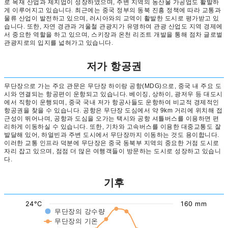
로 목재 산업과 제지업이 성장하였으며, 주변 지역의 농산물 가공업도 활발하
게 이루어지고 있습니다. 최근에는 중국 정부의 동북 진흥 정책에 따라 교통과
물류 산업이 발전하고 있으며, 러시아와의 교역이 활발한 도시로 평가받고 있
습니다. 또한, 자연 경관과 겨울철 관광지가 유명하여 관광 산업도 지역 경제에
서 중요한 역할을 하고 있으며, 스키장과 온천 리조트 개발을 통해 점차 글로벌
관광지로의 입지를 넓혀가고 있습니다.
저가 항공권
무단장으로 가는 주요 관문은 무단장 하이랑 공항(MDG)으로, 중국 내 주요 도
시와 연결되는 항공편이 운항되고 있습니다. 베이징, 상하이, 광저우 등 대도시
에서 직항이 운행되며, 중국 국내 저가 항공사들도 운항하여 비교적 경제적인
항공권을 찾을 수 있습니다. 공항은 무단장 도심에서 약 9km 거리에 위치해 접
근성이 뛰어나며, 공항과 도심을 오가는 택시와 공항 셔틀버스를 이용하면 편
리하게 이동하실 수 있습니다. 또한, 기차와 고속버스를 이용한 대중교통도 잘
발달해 있어, 하얼빈과 주변 도시에서 무단장까지 이동하는 것도 용이합니다.
이러한 교통 인프라 덕분에 무단장은 중국 동북부 지역의 중요한 거점 도시로
자리 잡고 있으며, 점점 더 많은 여행객들이 방문하는 도시로 성장하고 있습니
다.
기후
24°C
160 mm
무단장의 강수량
무단장의 기온