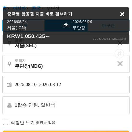
홈
>
아시아
>
중국
>
무단장
중국행 항공권
지금 바로 검색하기
2026/08/24
2026/08/29
편도
다구간
왕복
서울(ICN)
무단장
KRW1,050,435
～
2025/09/24 23:11시점
출발지
도착지
2026-08-10
2026-08-12
1
탑승 인원,
일반석
직항만 보기
※환승 없음