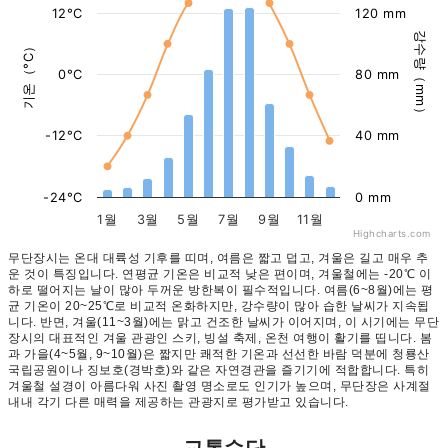
12°C
120 mm
강수량（mm）
기온（°C）
0°C
80 mm
-12°C
40 mm
-24°C
0 mm
1월
3월
5월
7월
9월
11월
Highcharts.com
무단장시는 온대 대륙성 기후를 띠며, 여름은 짧고 덥고, 겨울은 길고 매우 추
운 것이 특징입니다. 연평균 기온은 비교적 낮은 편이며, 겨울철에는 -20℃ 이
하로 떨어지는 날이 많아 두꺼운 방한복이 필수적입니다. 여름(6~8월)에는 평
균 기온이 20~25℃로 비교적 온화하지만, 강수량이 많아 습한 날씨가 지속됩
니다. 반면, 겨울(11~3월)에는 맑고 건조한 날씨가 이어지며, 이 시기에는 무단
장시의 대표적인 겨울 관광인 스키, 빙설 축제, 온천 여행이 활기를 띱니다. 봄
과 가을(4~5월, 9~10월)은 짧지만 쾌적한 기온과 선선한 바람 덕분에 청룡산
국립공원이나 징보호(경박호)와 같은 자연경관을 즐기기에 적합합니다. 특히
겨울철 설경이 아름다워 사진 촬영 명소로도 인기가 높으며, 무단장은 사계절
내내 각기 다른 매력을 제공하는 관광지로 평가받고 있습니다.