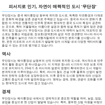
피서지로 인기, 자연이 매력적인 도시 '무단장'
무단장시는 중국 헤이룽장성 동부에 위치한 도시로, 독특한 자연환경과 다채로
운 문화적 배경을 갖춘 관광지로 주목받고 있습니다. 중국과 러시아 문화가 혼
합된 이 지역은 전통적인 만주족 문화와 현대적인 중국 도시의 특징이 공존하
는 곳으로, 특히 겨울철에는 아름다운 설경과 함께 빙설 축제가 열려 많은 관광
객이 찾고 있습니다. 무단장시는 관광 도시로서의 매력이 높으며, 대표적인 명
소로는 청룡산 국립공원, 징보호(경박호)와 같은 자연 경관뿐만 아니라 러시아
풍 건축물이 늘어선 거리가 여행자들에게 이국적인 분위기를 선사합니다. 또
한, 온천 리조트와 스키 리조트가 발달해 있어 사계절 내내 다양한 액티비티를
즐길 수 있는 곳으로 평가받고 있습니다.
역사
무단장시는 헤이룽장성 남동부의 산악 지대에 위치한 도시로, 역사적으로 만주
족의 활동 중심지 중 하나였습니다. 이 지역은 청나라 시기까지 자연 보호 지역
으로 유지되다가, 20세기 초 러시아와 일본의 영향이 확대되면서 도시 개발이
본격적으로 이루어졌습니다. 특히, 러시아 철도 건설 이후 물류와 산업이 발전
하며 전략적 요충지로 성장하였으며, 이후 중국의 도시화 정책에 따라 산업과
교통의 중심지로 더욱 발전하였습니다. 현재는 경제, 문화, 관광이 조화를 이루
는 현대적인 도시로 자리 잡고 있습니다.
경제
무단장시는 헤이룽장성 내에서도 경제적으로 중요한 역할을 하며, 농업, 임업,
광업을 중심으로 한 산업이 발달해 있습니다. 특히, 풍부한 산림 자원을 바탕으