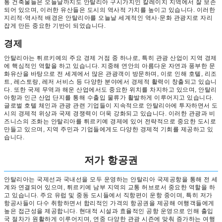
통 건축물들은 오늘날까지도 안탈리아 구시가지인 칼레이치 지역에서 잘 보존
되어 있으며, 이러한 유산들은 도시의 역사적 가치를 높이고 있습니다. 이러한
지리적·역사적 배경은 안탈리아를 오늘날 세계적인 역사·문화 관광지로 자리
잡게 만든 중요한 기반이 되었습니다.
경제
안탈리아는 튀르키예의 주요 경제 거점 중 하나로, 특히 관광 산업이 지역 경제
에 핵심적인 역할을 하고 있습니다. 지중해 연안의 아름다운 자연과 풍부한 문
화유산을 바탕으로 전 세계에서 많은 관광객이 방문하며, 이로 인해 호텔, 리조
트, 레스토랑, 레저 서비스 등 다양한 분야에서 경제적 활력이 창출되고 있습니
다. 또한 국제 무역과 해운 산업에서도 중요한 위치를 차지하고 있으며, 안탈리
아항과 인근 산업 단지를 통해 수출입 물류가 활발하게 이루어지고 있습니다.
글로벌 호텔 체인과 관광 관련 기업들이 지속적으로 안탈리아에 투자하면서 도
시의 경제적 위상과 국제 경쟁력이 더욱 강화되고 있습니다. 이러한 관광과 비
즈니스의 조화는 안탈리아를 튀르키예 경제에 있어 전략적으로 중요한 도시로
만들고 있으며, 지역 주민과 기업들에게도 다양한 경제적 기회를 제공하고 있
습니다.
저가 항공권
안탈리아는 국제선과 국내선을 모두 운영하는 안탈리아 국제공항을 통해 전 세
계와 연결되어 있으며, 튀르키예 남부 지역의 교통 허브로서 중요한 역할을 하
고 있습니다. 주요 유럽 및 중동 도시들에서 직항편이 운항 중이며, 특히 저가
항공사들이 다수 취항하면서 합리적인 가격의 항공권을 제공해 여행객들에게
높은 접근성을 제공합니다. 현대적 시설과 효율적인 공항 운영으로 인해 출입
국 절차가 원활하게 이루어지며, 연중 다양한 관광 시즌에 맞춰 증가하는 여행