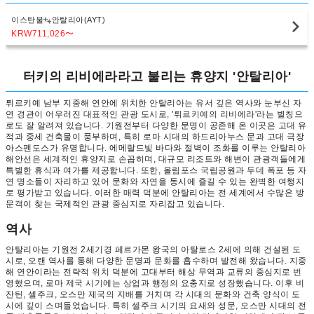
이스탄불
안탈리아(AYT)
KRW711,026
〜
터키의 리비에라라고 불리는 휴양지 '안탈리아'
튀르키예 남부 지중해 연안에 위치한 안탈리아는 유서 깊은 역사와 눈부신 자
연 경관이 어우러진 대표적인 관광 도시로, '튀르키예의 리비에라'라는 별칭으
로도 잘 알려져 있습니다. 기원전부터 다양한 문명이 공존해 온 이곳은 고대 유
적과 중세 건축물이 풍부하며, 특히 로마 시대의 하드리아누스 문과 고대 극장
아스펜도스가 유명합니다. 에메랄드빛 바다와 절벽이 조화를 이루는 안탈리아
해안선은 세계적인 휴양지로 손꼽히며, 대규모 리조트와 해변이 관광객들에게
특별한 휴식과 여가를 제공합니다. 또한, 올림포스 국립공원과 두데 폭포 등 자
연 명소들이 자리하고 있어 문화와 자연을 동시에 즐길 수 있는 완벽한 여행지
로 평가받고 있습니다. 이러한 매력 덕분에 안탈리아는 전 세계에서 수많은 방
문객이 찾는 국제적인 관광 중심지로 자리잡고 있습니다.
역사
안탈리아는 기원전 2세기경 페르가몬 왕국의 아탈로스 2세에 의해 건설된 도
시로, 오랜 역사를 통해 다양한 문명과 문화를 흡수하며 발전해 왔습니다. 지중
해 연안이라는 전략적 위치 덕분에 고대부터 해상 무역과 교류의 중심지로 번
영했으며, 로마 제국 시기에는 상업과 행정의 요충지로 성장했습니다. 이후 비
잔틴, 셀주크, 오스만 제국의 지배를 거치며 각 시대의 문화와 건축 양식이 도
시에 깊이 스며들었습니다. 특히 셀주크 시기의 요새와 성문, 오스만 시대의 전