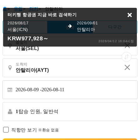
홈
>
유럽
>
터키
>
안탈리아
터키행 항공권
지금 바로 검색하기
2026/08/17
2026/09/01
편도
다구간
왕복
서울(ICN)
안탈리아
KRW977,928
～
2026/04/12 16:04시점
출발지
도착지
2026-08-09
2026-08-11
1
탑승 인원,
일반석
직항만 보기
※환승 없음