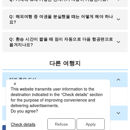
주요 관광지 간 이동이 편리합니다. 또한 택시나 렌터
카 서비스를 이용해 더욱 자유롭게 여행할 수도 있습
A: 대부분의 항공편에서는 이륙과 착륙 시를 제외하
Q: 해외여행 중 여권을 분실했을 때는 어떻게 해야 하나
니다.
고 비행 모드로 설정한 스마트폰, 태블릿, 노트북 등
요?
의 사용이 가능합니다. 그러나 항공사별로 규정이 다
를 수 있으므로 승무원의 안내를 따라야 합니다.
A: 여권 분실 시 가장 먼저 가까운 경찰서에서 분실
Q: 환승 시간이 짧을 때 짐이 자동으로 다음 항공편으로
신고를 한 후, 해당 국가의 주재 한국 대사관이나 영
옮겨지나요?
사관을 방문하여 긴급 여행 증명서를 발급받아야 합
니다.
A: 대부분의 국제선 항공편은 환승 절차에 따라 수하
다른 여행지
물이 자동으로 다음 항공편으로 연결됩니다. 다만, 항
공사 간 환승이거나 저가 항공사의 경우 별도로 수하
물을 재수속해야 할 수 있으니 예약 시 확인이 필요합
터키 주요 도시
니다.
이스탄불
이즈미르
앙카라
안탈리아
터키 기타 도시
아디야만
카이세리
아다나
네브셰히르
시르나크
삼순