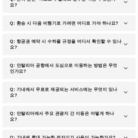
요?
A: 장시간 좁은 좌석에서 같은 자세로 앉아 있으면 다
Q: 환승 시 다음 비행기로 가려면 어디로 가야 하나요?
리 혈관에 혈전이 생길 수 있으며, 이 혈전이 폐로 이
동해 심폐 기능 정지나 호흡 곤란을 유발할 수 있는
A: 환승 공항에 도착한 후 공항 내에 표시된 안내판이
Q: 항공권 예약 시 수하물 규정을 어디서 확인할 수 있나
질환입니다. 기내에서 가끔씩 손발을 움직이고 충분
나 전광판의 시간표를 참고하시기 바랍니다.
요?
한 수분을 섭취하면 예방할 수 있습니다.
A: 항공사마다 수하물 규정이 다르므로, 항공권 예약
Q: 안탈리아 공항에서 도심으로 이동하는 방법은 무엇
시 해당 항공사의 공식 홈페이지나 예약 시스템에서
인가요?
수하물 허용량과 요금을 확인하는 것이 좋습니다.
A: 안탈리아 공항에서는 셔틀버스, 택시, 렌터카 등을
Q: 기내에서 무료로 제공되는 서비스에는 무엇이 있나
통해 약 20~30분 내에 도심으로 이동할 수 있습니다.
요?
각 교통수단은 도착 게이트 근처에서 쉽게 이용할 수
있습니다.
A: 대부분의 국제선 항공편에서는 기내식, 음료 서비
Q: 안탈리아에서 주요 관광지 간 이동은 어떻게 하나
스, 담요와 이어폰 등이 제공됩니다. 항공사와 비행
요?
클래스에 따라 서비스 내용이 다를 수 있으므로 사전
확인이 필요합니다.
A: 안탈리아는 트램과 버스 노선이 잘 연결되어 있어
Q: 기내에 휴대 가능한 전자기기 사용이 가능한가요?