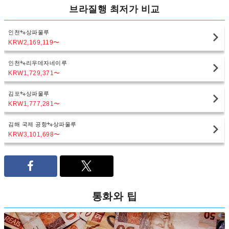
브라질행 최저가 비교
인천
상파울루
KRW2,169,119
〜
인천
리우데자네이루
KRW1,729,371
〜
김포
상파울루
KRW1,777,281
〜
김해 국제 공항
상파울루
KRW3,101,698
〜
통화와 팁