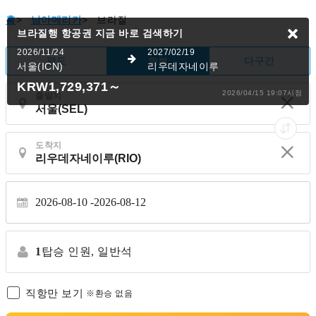
홈
>
남아메리카
>
브라질
브라질행 항공권
지금 바로 검색하기
2026/11/24
2027/02/19
편도
다구간
왕복
서울(ICN)
리우데자네이루
KRW1,729,371
～
2026/04/15 19:07시점
출발지
도착지
2026-08-10
2026-08-12
1
탑승 인원,
일반석
직항만 보기
※환승 없음