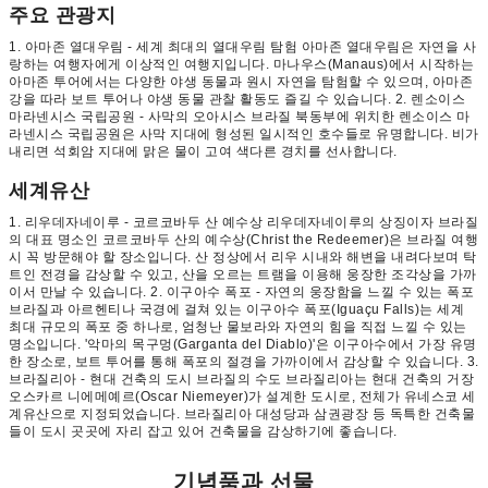
주요 관광지
1. 아마존 열대우림 - 세계 최대의 열대우림 탐험 아마존 열대우림은 자연을 사
랑하는 여행자에게 이상적인 여행지입니다. 마나우스(Manaus)에서 시작하는
아마존 투어에서는 다양한 야생 동물과 원시 자연을 탐험할 수 있으며, 아마존
강을 따라 보트 투어나 야생 동물 관찰 활동도 즐길 수 있습니다. 2. 렌소이스
마라넨시스 국립공원 - 사막의 오아시스 브라질 북동부에 위치한 렌소이스 마
라넨시스 국립공원은 사막 지대에 형성된 일시적인 호수들로 유명합니다. 비가
내리면 석회암 지대에 맑은 물이 고여 색다른 경치를 선사합니다.
세계유산
1. 리우데자네이루 - 코르코바두 산 예수상 리우데자네이루의 상징이자 브라질
의 대표 명소인 코르코바두 산의 예수상(Christ the Redeemer)은 브라질 여행
시 꼭 방문해야 할 장소입니다. 산 정상에서 리우 시내와 해변을 내려다보며 탁
트인 전경을 감상할 수 있고, 산을 오르는 트램을 이용해 웅장한 조각상을 가까
이서 만날 수 있습니다. 2. 이구아수 폭포 - 자연의 웅장함을 느낄 수 있는 폭포
브라질과 아르헨티나 국경에 걸쳐 있는 이구아수 폭포(Iguaçu Falls)는 세계
최대 규모의 폭포 중 하나로, 엄청난 물보라와 자연의 힘을 직접 느낄 수 있는
명소입니다. '악마의 목구멍(Garganta del Diablo)'은 이구아수에서 가장 유명
한 장소로, 보트 투어를 통해 폭포의 절경을 가까이에서 감상할 수 있습니다. 3.
브라질리아 - 현대 건축의 도시 브라질의 수도 브라질리아는 현대 건축의 거장
오스카르 니에메예르(Oscar Niemeyer)가 설계한 도시로, 전체가 유네스코 세
계유산으로 지정되었습니다. 브라질리아 대성당과 삼권광장 등 독특한 건축물
들이 도시 곳곳에 자리 잡고 있어 건축물을 감상하기에 좋습니다.
기념품과 선물