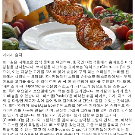
이미지 출처:
브라질은 다채로운 음식 문화로 유명하며, 한국인 여행객들에게 흥미로운 미식
경험을 선사합니다. 브라질을 대표하는 요리로는 '슈하스코(Churrasco)'가 있
으며, 이는 다양한 고기를 꼬치에 꽂아 숯불에 구워 먹는 스타일로, 브라질 전
역에서 사랑받는 요리입니다. 전통적인 브라질 슈하스코 레스토랑에서는 무제
한으로 고기를 즐길 수 있어 여행 중 꼭 한 번 경험해 보기를 추천합니다. 또한,
'페이조아다(Feijoada)'는 검은콩과 소고기, 돼지고기 등으로 만든 스튜 요리
로, 특히 수요일과 토요일에 많이 먹는 전통 요리입니다. 브라질의 길거리 음식
도 빼놓을 수 없습니다. ‘파스텔(Pastel)’은 바삭한 튀김 파이로, 고기, 치즈, 야
채 등 다양한 재료가 속에 들어 있어 길거리에서 간단히 즐길 수 있는 간식입니
다. 또한 ‘아카이 보울(Açaí Bowl)’은 브라질 아마존 지역에서 온 슈퍼푸드 아
카이베리를 사용해 만들어지며, 신선한 과일과 그래놀라를 얹어 건강한 간식으
로 인기가 많습니다. 브라질 거리 곳곳에서 쉽게 접할 수 있는 '코시냐
(Coxinha)'는 닭고기와 크림치즈를 감싸 튀긴 삼각형 모양의 간식으로, 바삭하
고 고소한 맛이 특징입니다. 레스토랑을 찾는다면, 고급 브라질 음식과 슈하스
코를 맛볼 수 있는 '포고 데 차오(Fogo de Chão)'나 현지인들이 자주 찾는 작
은 가정식 레스토랑을 방문하는 것도 좋습니다. 리우데자네이루나 상파울루 등