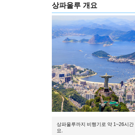
상파울루 개요
상파울루까지 비행기로 약 1~26시간
요.