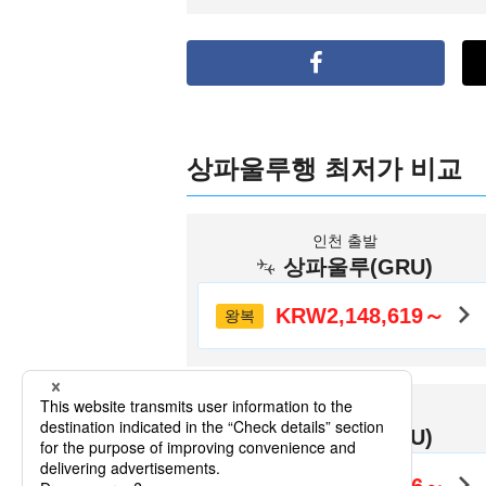
상파울루행 최저가 비교
인천 출발
상파울루(GRU)
KRW2,148,619～
왕복
김해 국제 공항 출발
상파울루(GRU)
왕복