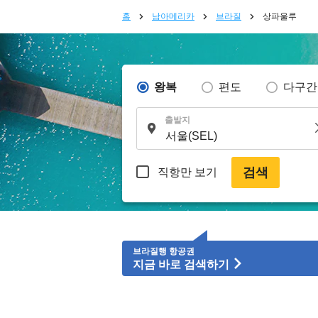
홈
남아메리카
브라질
상파울루
왕복
편도
다구간
출발지
검색
직항만 보기
브라질행 항공권
지금 바로 검색하기