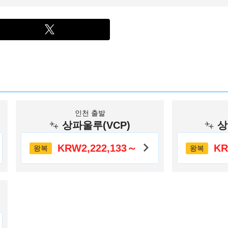
인천 출발
상파울루(VCP)
상
KRW2,222,133～
KR
왕복
왕복