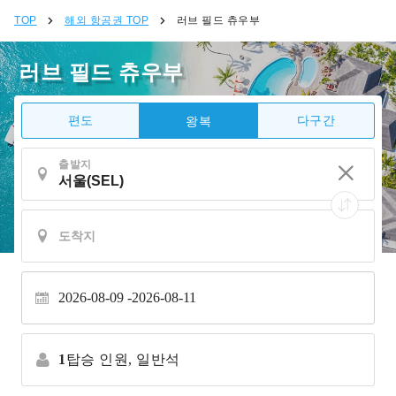
TOP
해외 항공권 TOP
러브 필드 츄우부
러브 필드 츄우부
편도
다구간
왕복
출발지
2026-08-09
2026-08-11
1
탑승 인원,
일반석