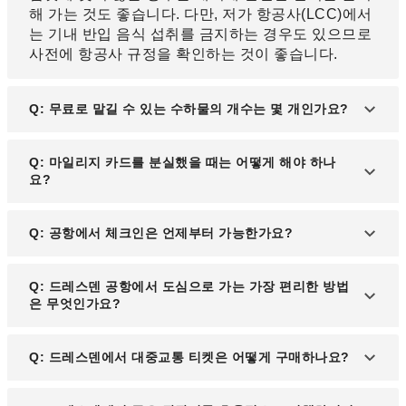
해 가는 것도 좋습니다. 다만, 저가 항공사(LCC)에서
는 기내 반입 음식 섭취를 금지하는 경우도 있으므로
사전에 항공사 규정을 확인하는 것이 좋습니다.
Q: 무료로 맡길 수 있는 수하물의 개수는 몇 개인가요?
A: 수하물 규정은 항공사마다 상이하며, 개수 기준과
Q: 마일리지 카드를 분실했을 때는 어떻게 해야 하나
무게 기준으로 나뉘어 있습니다. 무게 기준일 경우 정
요?
해진 총 중량 내에서 여러 개의 수하물을 맡길 수 있
습니다. 항공권 예약 시 각 항공사의 수하물 규정을
A: 각 항공사의 마일리지 센터에 연락하여 재발급을
Q: 공항에서 체크인은 언제부터 가능한가요?
미리 확인하는 것이 좋습니다.
요청하면 됩니다. 재발급 시 기존에 보유한 마일리지
는 그대로 유지되므로 안심하고 요청할 수 있습니다.
A: 대부분의 항공사는 출발 2시간 전에 체크인 카운
Q: 드레스덴 공항에서 도심으로 가는 가장 편리한 방법
터를 오픈합니다. 이 시간에 맞춰 공항에 도착하여 체
은 무엇인가요?
크인 절차를 완료하는 것이 좋습니다.
A: 드레스덴 공항에서는 S-반(도시철도), 공항 셔틀
Q: 드레스덴에서 대중교통 티켓은 어떻게 구매하나요?
버스, 택시 등을 통해 약 20~30분 내에 도심으로 이
동할 수 있습니다. 교통수단은 도착 터미널 근처에서
A: 드레스덴의 트램과 버스 티켓은 주요 정류장의 자