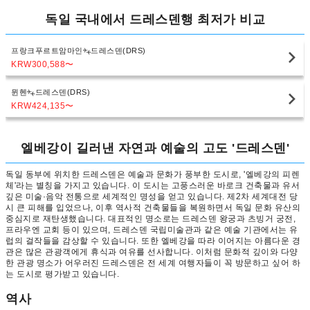
독일 국내에서 드레스덴행 최저가 비교
프랑크푸르트암마인
드레스덴(DRS)
KRW300,588
〜
뮌헨
드레스덴(DRS)
KRW424,135
〜
엘베강이 길러낸 자연과 예술의 고도 '드레스덴'
독일 동부에 위치한 드레스덴은 예술과 문화가 풍부한 도시로, '엘베강의 피렌
체'라는 별칭을 가지고 있습니다. 이 도시는 고풍스러운 바로크 건축물과 유서
깊은 미술·음악 전통으로 세계적인 명성을 얻고 있습니다. 제2차 세계대전 당
시 큰 피해를 입었으나, 이후 역사적 건축물들을 복원하면서 독일 문화 유산의
중심지로 재탄생했습니다. 대표적인 명소로는 드레스덴 왕궁과 츠빙거 궁전,
프라우엔 교회 등이 있으며, 드레스덴 국립미술관과 같은 예술 기관에서는 유
럽의 걸작들을 감상할 수 있습니다. 또한 엘베강을 따라 이어지는 아름다운 경
관은 많은 관광객에게 휴식과 여유를 선사합니다. 이처럼 문화적 깊이와 다양
한 관광 명소가 어우러진 드레스덴은 전 세계 여행자들이 꼭 방문하고 싶어 하
는 도시로 평가받고 있습니다.
역사