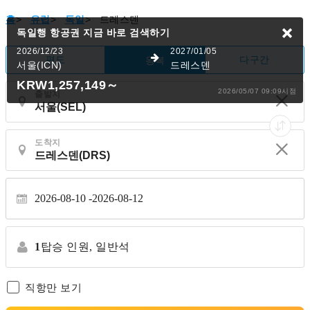
홈
>
유럽
>
독일
>
드레스덴
독일행 항공권
지금 바로 검색하기
2026/12/23
2027/01/05
편도
다구간
왕복
서울(ICN)
드레스덴
KRW1,257,149
～
2026/05/07 09:09시점
출발지
도착지
2026-08-10
2026-08-12
1
탑승 인원,
일반석
직항만 보기