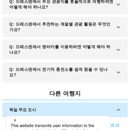
Q: 드레스덴에서 주요 관광지를 효율적으로 여행하려면
쉽게 이용할 수 있습니다.
동판매기, 모바일 앱, 또는 일부 상점에서 구매할 수
어떻게 해야 하나요?
있습니다. 일일권과 기간권 옵션도 제공되어 관광객
에게 편리합니다.
A: 드레스덴의 주요 관광지는 트램과 S-반 노선을 통
Q: 드레스덴에서 추천하는 계절별 관광 활동은 무엇인
해 잘 연결되어 있습니다. 일일권을 구매하면 하루 동
가요?
안 무제한으로 대중교통을 이용하며 주요 명소들을
방문할 수 있습니다.
A: 여름에는 엘베강 주변의 야외 활동이, 겨울에는 크
Q: 드레스덴에서 렌터카를 이용하려면 어떻게 해야 하
리스마스 마켓과 박물관 방문이 인기입니다. 봄과 가
나요?
을에는 하이킹이나 유적지 탐방에 적합한 쾌적한 날
씨를 즐길 수 있습니다.
A: 공항과 시내 주요 지점에서 렌터카 서비스를 이용
Q: 드레스덴에서 전기차 충전소를 쉽게 찾을 수 있나
할 수 있으며, 국제 운전면허증이 필요합니다. 렌터카
요?
는 인근 도시로의 여행이나 외곽 지역 탐방에 적합한
선택입니다.
A: 드레스덴은 친환경 도시로 전기차 충전 인프라가
다른 여행지
잘 갖춰져 있습니다. 주요 공영 주차장과 관광지 주변
에서 충전소를 쉽게 찾을 수 있으며, 전용 앱을 통해
위치 정보를 확인할 수 있습니다.
독일 주요 도시
베를린
프랑크푸르트암마인
뮌헨
뒤셀도르프
함부르크