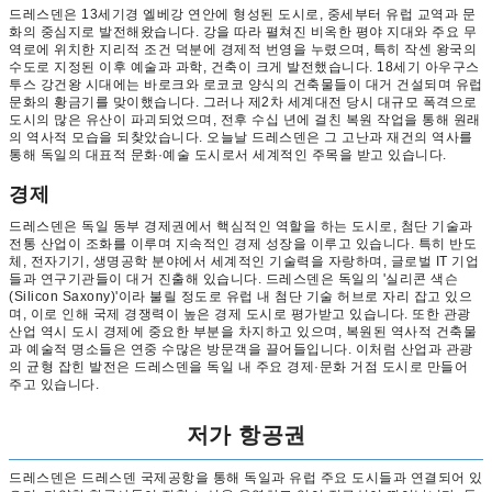
드레스덴은 13세기경 엘베강 연안에 형성된 도시로, 중세부터 유럽 교역과 문
화의 중심지로 발전해왔습니다. 강을 따라 펼쳐진 비옥한 평야 지대와 주요 무
역로에 위치한 지리적 조건 덕분에 경제적 번영을 누렸으며, 특히 작센 왕국의
수도로 지정된 이후 예술과 과학, 건축이 크게 발전했습니다. 18세기 아우구스
투스 강건왕 시대에는 바로크와 로코코 양식의 건축물들이 대거 건설되며 유럽
문화의 황금기를 맞이했습니다. 그러나 제2차 세계대전 당시 대규모 폭격으로
도시의 많은 유산이 파괴되었으며, 전후 수십 년에 걸친 복원 작업을 통해 원래
의 역사적 모습을 되찾았습니다. 오늘날 드레스덴은 그 고난과 재건의 역사를
통해 독일의 대표적 문화·예술 도시로서 세계적인 주목을 받고 있습니다.
경제
드레스덴은 독일 동부 경제권에서 핵심적인 역할을 하는 도시로, 첨단 기술과
전통 산업이 조화를 이루며 지속적인 경제 성장을 이루고 있습니다. 특히 반도
체, 전자기기, 생명공학 분야에서 세계적인 기술력을 자랑하며, 글로벌 IT 기업
들과 연구기관들이 대거 진출해 있습니다. 드레스덴은 독일의 '실리콘 색슨
(Silicon Saxony)'이라 불릴 정도로 유럽 내 첨단 기술 허브로 자리 잡고 있으
며, 이로 인해 국제 경쟁력이 높은 경제 도시로 평가받고 있습니다. 또한 관광
산업 역시 도시 경제에 중요한 부분을 차지하고 있으며, 복원된 역사적 건축물
과 예술적 명소들은 연중 수많은 방문객을 끌어들입니다. 이처럼 산업과 관광
의 균형 잡힌 발전은 드레스덴을 독일 내 주요 경제·문화 거점 도시로 만들어
주고 있습니다.
저가 항공권
드레스덴은 드레스덴 국제공항을 통해 독일과 유럽 주요 도시들과 연결되어 있