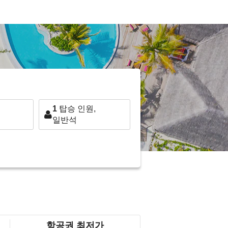
1
탑승 인원,
일반석
항공권 최저가