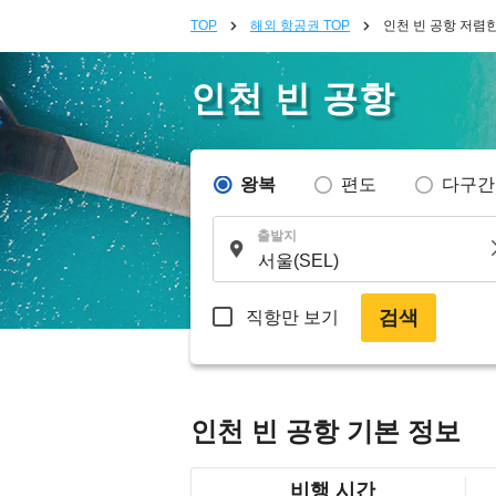
TOP
해외 항공권 TOP
인천 빈 공항 저렴
인천 빈 공항
왕복
편도
다구간
출발지
검색
직항만 보기
인천 빈 공항 기본 정보
비행 시간