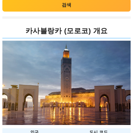
검색
카사블랑카 (모로코) 개요
인구
도시 코드