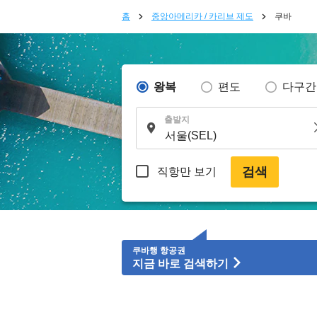
홈
중앙아메리카 / 카리브 제도
쿠바
왕복
편도
다구간
출발지
검색
직항만 보기
쿠바행 항공권
지금 바로 검색하기