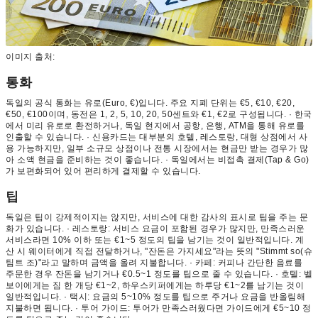
이미지 출처:
통화
독일의 공식 통화는 유로(Euro, €)입니다. 주요 지폐 단위는 €5, €10, €20,
€50, €100이며, 동전은 1, 2, 5, 10, 20, 50센트와 €1, €2로 구성됩니다. · 한국
에서 미리 유로로 환전하거나, 독일 현지에서 공항, 은행, ATM을 통해 유로를
인출할 수 있습니다. · 신용카드는 대부분의 호텔, 레스토랑, 대형 상점에서 사
용 가능하지만, 일부 소규모 상점이나 전통 시장에서는 현금만 받는 경우가 많
아 소액 현금을 준비하는 것이 좋습니다. · 독일에서는 비접촉 결제(Tap & Go)
가 보편화되어 있어 편리하게 결제할 수 있습니다.
팁
독일은 팁이 강제적이지는 않지만, 서비스에 대한 감사의 표시로 팁을 주는 문
화가 있습니다. · 레스토랑: 서비스 요금이 포함된 경우가 많지만, 만족스러운
서비스라면 10% 이하 또는 €1~5 정도의 팁을 남기는 것이 일반적입니다. 계
산 시 웨이터에게 직접 전달하거나, "잔돈은 가지세요"라는 뜻의 "Stimmt so(슈
팀트 조)"라고 말하며 금액을 올려 지불합니다. · 카페: 커피나 간단한 음료를
주문한 경우 잔돈을 남기거나 €0.5~1 정도를 팁으로 줄 수 있습니다. · 호텔: 벨
보이에게는 짐 한 개당 €1~2, 하우스키퍼에게는 하루당 €1~2를 남기는 것이
일반적입니다. · 택시: 요금의 5~10% 정도를 팁으로 주거나 요금을 반올림해
지불하면 됩니다. · 투어 가이드: 투어가 만족스러웠다면 가이드에게 €5~10 정