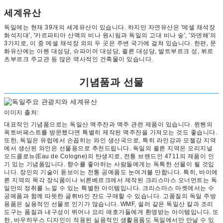
세계유산
독일에는 현재 39개의 세계유산이 있습니다. 하지만 자연유산은 '메셀 채석장
화석지대', '카르파티아 산맥의 비나 원시림과 독일의 고대 비나 숲', '와덴해'의
3가지로, 이 중 메셀 채석장 외의 두 곳은 주변 국가에 걸쳐 있습니다. 한편, 문
화유산에는 아헨 대성당, 슈파이어 대성당, 쾰른 대성당, 발트부르크 성, 뷔르
츠부르크 주교관 등 많은 역사적인 건축물이 있습니다.
기념품과 선물
이미지 출처:
대표적인 기념품으로는 독일산 맥주잔과 맥주 관련 제품이 있습니다. 뮌헨의
옥토버페스트를 방문했다면 특별히 제작된 맥주잔을 가져오는 것도 좋습니다.
또한, 독일은 유럽에서 손꼽히는 와인 생산국으로, 특히 라인강과 모젤강 지역
에서 생산된 와인은 선물용으로 추천드립니다. 독일의 쾰른 지역은 오리지널
오드콜로뉴(Eau de Cologne)의 탄생지로, 전통 브랜드인 4711의 제품이 인
기 있는 기념품입니다. 향수를 좋아하는 사람들에게는 독특한 선물이 될 것입
니다. 장인의 기술이 돋보이는 전통 공예품도 눈여겨볼 만합니다. 특히, 바이에
른 지역의 목각 장식품이나 뉘른베르크에서 제작된 크리스마스 오너먼트는 독
일만의 정취를 느낄 수 있는 특별한 아이템입니다. 크리스마스 마켓에서는 수
공예품과 함께 따뜻한 글뤼바인 잔도 구매할 수 있습니다. 고품질의 독일 주방
용품은 실용적인 선물로 인기가 많습니다. WMF, 쉴러 같은 독일산 칼과 조리
도구는 품질과 내구성이 뛰어나 요리 애호가들에게 환영받는 아이템입니다. 또
한, 바우하우스 디자인이 적용된 실용적인 생활용품도 독일에서만 만날 수 있