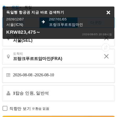
홈
>
유럽
>
독일
독일행 항공권
지금 바로 검색하기
2026/12/07
2027/01/05
편도
다구간
왕복
서울(ICN)
프랑크푸르트암마인
KRW823,475
～
2026/08/05 20:08시점
출발지
도착지
2026-08-08
2026-08-10
1
탑승 인원,
일반석
직항만 보기
※환승 없음