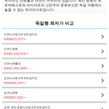
역사적인 건축물과 자연이 어우러져 있습니다. 특히 뮌헨의 옥
토버페스트와 바이마르의 고전주의 문화유산은 독일 여행에서
놓칠 수 없는 하이라이트입니다.
독일행 최저가 비교
인천
프랑크푸르트암마인
KRW823,475
〜
인천
뮌헨
KRW1,036,518
〜
인천
베를린
KRW1,065,308
〜
김포
프랑크푸르트암마인
KRW828,243
〜
김포
뮌헨
KRW997,832
〜
김해 국제 공항
프랑크푸르트암마인