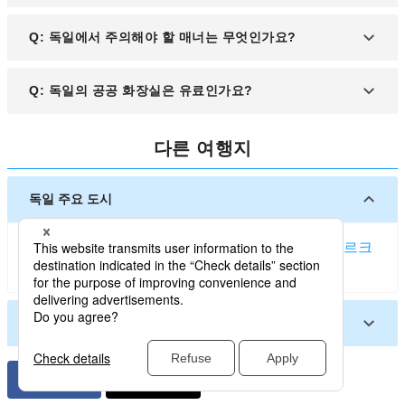
는 영어로 소통이 가능합니다. 다만, 소규모 마을에서
A: 독일의 전기 플러그는 한국과 다르므로 변환 플러
Q: 독일에서 주의해야 할 매너는 무엇인가요?
는 기본적인 독일어 인사말을 준비하면 더욱 유용합
그(C형/F형)를 준비해야 합니다. 또한, 원활한 인터넷
니다.
사용을 위해 포켓 Wi-Fi나 현지 유심 카드를 준비하
A: 독일에서는 나치와 관련된 모든 행동과 발언이 엄
Q: 독일의 공공 화장실은 유료인가요?
는 것을 추천합니다. 날씨가 변덕스러울 수 있으니 우
격히 금지되어 있습니다. 예를 들어, 손을 들어 "하
산이나 얇은 겉옷도 챙기세요.
이!"라는 방식으로 인사하는 행동은 나치식 경례로
A: 네, 독일의 대부분 공공 화장실은 유료입니다. 쇼
오해받을 수 있으니 절대 하지 않도록 주의하세요.
다른 여행지
핑센터, 패스트푸드점 등에서도 €0.5~1 정도의 사용
료를 지불해야 하는 경우가 많습니다. 화장실 입구에
요금을 받는 직원이 있는 경우, 미소로 인사하며 지불
독일 주요 도시
하는 것이 매너입니다. 소액 동전을 준비해 두는 것이
유용합니다.
베를린
프랑크푸르트암마인
뮌헨
뒤셀도르프
함부르크
슈투트가르트
뉘른베르크
독일 기타 도시
아우크스부르크 (독일)
브레멘 (독일)
에르푸르트
드레스덴
쾰른
하노버
도르트문트
프리드리히스하펜