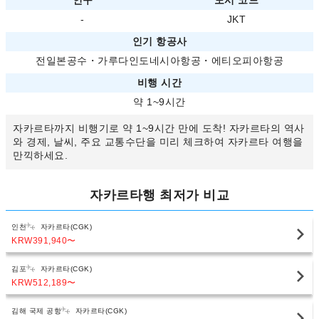
인구
도시 코드
-
JKT
인기 항공사
전일본공수
・
가루다인도네시아항공
・
에티오피아항공
비행 시간
약 1~9시간
자카르타까지 비행기로 약 1~9시간 만에 도착! 자카르타의 역사
와 경제, 날씨, 주요 교통수단을 미리 체크하여 자카르타 여행을
만끽하세요.
자카르타행 최저가 비교
인천
자카르타(CGK)
KRW391,940
〜
김포
자카르타(CGK)
KRW512,189
〜
김해 국제 공항
자카르타(CGK)