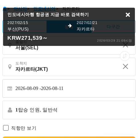
홈
>
아시아
>
인도네시아
>
자카르타
인도네시아행 항공권
지금 바로 검색하기
2027/02/15
2027/02/21
편도
다구간
왕복
부산(PUS)
자카르타
KRW271,539
～
2026/03/29 21:09시점
출발지
도착지
2026-08-09
2026-08-11
1
탑승 인원,
일반석
직항만 보기