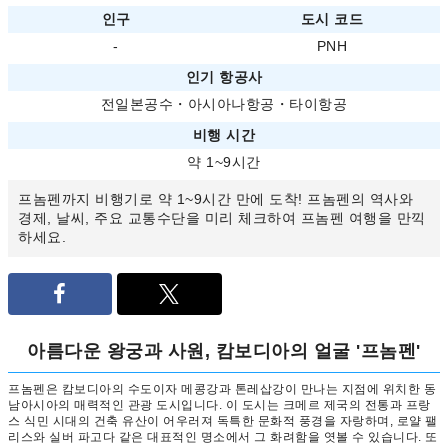
인구
도시 코드
-
PNH
인기 항공사
전일본공수
・
아시아나항공
・
타이항공
비행 시간
약 1~9시간
프놈펜까지 비행기로 약 1~9시간 만에 도착! 프놈펜의 역사와
경제, 날씨, 주요 교통수단을 미리 체크하여 프놈펜 여행을 만끽
하세요.
아름다운 왕궁과 사원, 캄보디아의 얼굴 '프놈펜'
프놈펜은 캄보디아의 수도이자 메콩강과 톤레삽강이 만나는 지점에 위치한 동
남아시아의 매력적인 관광 도시입니다. 이 도시는 크메르 제국의 전통과 프랑
스 식민 시대의 건축 유산이 어우러져 독특한 문화적 풍경을 자랑하며, 로얄 팰
리스와 실버 파고다 같은 대표적인 명소에서 그 화려함을 엿볼 수 있습니다. 또