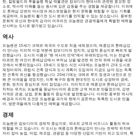
한, 킬링필드와 투올슬렝 학살 박물관은 캄보디아 현대사와 관련된 중요한 장
소로, 역사적 이해를 돕는 동시에 깊은 감동을 주는 경험을 제공합니다. 이외에
도 톤레삽 강변의 야시장과 레스토랑들은 현지 문화를 체험할 수 있는 기회를
제공하며, 프놈펜의 활기찬 도시 분위기를 만끽할 수 있는 장소입니다. 풍부한
문화적 유산과 현대적 감각이 어우러진 프놈펜은 관광객들에게 특별한 매력을
선사하는 도시로 평가받고 있습니다.
역사
프놈펜은 15세기 크메르 제국의 수도로 처음 세워졌으며, 메콩강과 톤레삽강
이 만나는 지리적 이점 덕분에 캄보디아의 정치적, 상업적 중심지로 빠르게 발
전했습니다. 도시의 이름은 "펜 여사의 언덕"에서 유래되었는데, 이는 전설에
따르면 한 여인이 톤레삽강에서 부처님 상을 발견한 뒤 언덕 위에 사원을 세운
것에서 비롯되었습니다. 19세기 프랑스 식민 시대에는 프놈펜이 근대 도시로
재정비되며, 유럽식 건축 양식과 도시 계획이 도입되어 지금도 남아 있는 독특
한 건축적 유산을 형성했습니다. 20세기에는 크메르 루즈 정권과 내전으로 인
해 큰 어려움을 겪었지만, 이후 복구와 함께 현대적인 도시로 성장하며 경제,
문화, 정치의 중심지로 자리 잡았습니다. 지리적으로 메콩강과 톤레삽강이 교
차하는 위치는 프놈펜을 동남아시아의 중요한 교역 허브로 만들었으며, 강변
지역은 관광, 상업, 문화 활동의 중심지로 발전했습니다. 이러한 풍부한 역사적
배경과 지리적 조건은 프놈펜을 과거와 현재가 공존하는 독특한 도시로 만들
어, 방문객들에게 다층적인 매력을 제공합니다.
경제
프놈펜은 캄보디아의 경제적 중심지로, 국내외 교역과 비즈니스 활동의 허브
역할을 하고 있습니다. 이 도시는 메콩강과 톤레삽강이 만나는 전략적 위치에
자리 잡아 농업, 어업, 제조업, 관광업 등 다양한 산업의 기반이 되고 있으며, 특