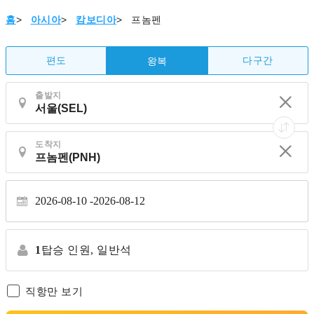
홈
>
아시아
>
캄보디아
>
프놈펜
편도
다구간
왕복
출발지
도착지
2026-08-10
2026-08-12
1
탑승 인원,
일반석
직항만 보기