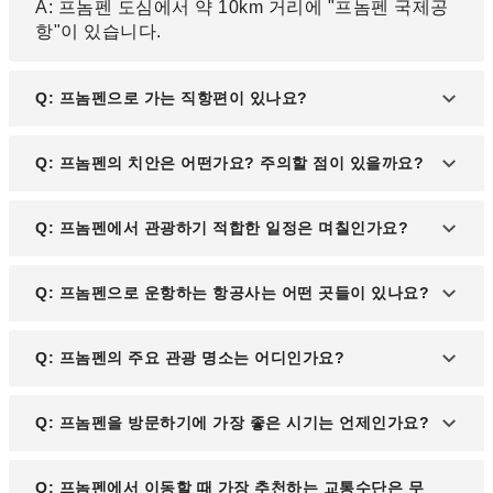
A: 프놈펜 도심에서 약 10km 거리에 "프놈펜 국제공
항"이 있습니다.
Q: 프놈펜으로 가는 직항편이 있나요?
A: 한국에서는 프놈펜으로 가는 직항편이 있습니다.
Q: 프놈펜의 치안은 어떤가요? 주의할 점이 있을까요?
인천공항에서 캄보디아 앙코르 항공과 대한항공이
직항 노선을 운항 중입니다.
A: 프놈펜은 주요 관광지와 도심 지역에서는 비교적
Q: 프놈펜에서 관광하기 적합한 일정은 며칠인가요?
안전하지만, 일부 지역에서는 소매치기와 같은 경범
죄가 발생할 수 있습니다. 귀중품을 잘 관리하고, 밤
A: 프놈펜 관광은 2~3일 정도가 적합합니다. 주요 명
Q: 프놈펜으로 운항하는 항공사는 어떤 곳들이 있나요?
늦은 시간 외출은 삼가는 것이 좋습니다.
소와 근교를 여유롭게 둘러볼 수 있는 일정으로 계획
하면 좋습니다.
A: 캄보디아 앙코르 항공, 베트남항공, 말레이시아항
Q: 프놈펜의 주요 관광 명소는 어디인가요?
공, 중국동방항공, 대한항공 등 다양한 항공사가 프놈
펜으로 운항합니다.
A: 로얄 팰리스, 실버 파고다, 톤레삽 강변, 킬링필드
Q: 프놈펜을 방문하기에 가장 좋은 시기는 언제인가요?
와 투올슬렝 학살 박물관 등 역사와 문화를 경험할 수
있는 명소들이 있습니다.
A: 11월부터 4월까지의 건기는 맑고 쾌적한 날씨로
Q: 프놈펜에서 이동할 때 가장 추천하는 교통수단은 무