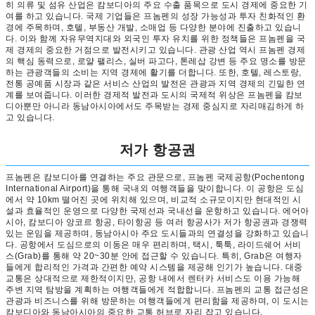
히 의류 및 섬유 산업은 캄보디아의 주요 수출 품목으로 도시 경제에 중요한 기
여를 하고 있습니다. 국제 기업들은 프놈펜의 성장 가능성과 투자 친화적인 환
경에 주목하며, 호텔, 부동산 개발, 소매업 등 다양한 분야에 진출하고 있습니
다. 이와 함께 자유무역지대와 외국인 투자 유치를 위한 정책들은 프놈펜을 국
제 경제의 중요한 거점으로 발전시키고 있습니다. 관광 산업 역시 프놈펜 경제
의 핵심 동력으로, 로얄 팰리스, 실버 파고다, 톤레삽 강변 등 주요 명소를 방문
하는 관광객들의 소비는 지역 경제에 활기를 더합니다. 또한, 호텔, 레스토랑,
전통 공예품 시장과 같은 서비스 산업의 발전은 관광과 지역 경제의 긴밀한 연
계를 보여줍니다. 이러한 경제적 발전과 도시의 국제적 위상은 프놈펜을 캄보
디아뿐만 아니라 동남아시아에서도 주목받는 경제 중심지로 자리매김하게 하
고 있습니다.
저가 항공권
프놈펜은 캄보디아를 연결하는 주요 관문으로, 프놈펜 국제공항(Pochentong
International Airport)을 통해 국내외 여행객들을 맞이합니다. 이 공항은 도심
에서 약 10km 떨어진 곳에 위치해 있으며, 비교적 소규모이지만 현대적인 시
설과 효율적인 운영으로 다양한 국제선과 국내선을 운항하고 있습니다. 에어아
시아, 캄보디아 앙코르 항공, 타이항공 등 여러 항공사가 저가 항공권과 경쟁력
있는 운임을 제공하며, 동남아시아 주요 도시들과의 연결성을 강화하고 있습니
다. 공항에서 도심으로의 이동은 매우 편리하며, 택시, 툭툭, 라이드쉐어 서비
스(Grab)를 통해 약 20~30분 안에 접근할 수 있습니다. 특히, Grab은 여행자
들에게 합리적인 가격과 간편한 예약 시스템을 제공해 인기가 높습니다. 대중
교통은 상대적으로 제한적이지만, 공항 내에서 렌터카 서비스도 이용 가능해
주변 지역 탐방을 계획하는 여행객들에게 적합합니다. 프놈펜의 교통 접근성은
관광과 비즈니스를 위해 방문하는 여행객들에게 편리함을 제공하며, 이 도시는
캄보디아와 동남아시아의 중요한 교통 허브로 자리 잡고 있습니다.