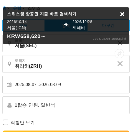
홈
>
유럽
>
스위스
스위스행 항공권
지금 바로 검색하기
2026/10/14
2026/10/28
편도
다구간
왕복
서울(ICN)
제네바
KRW658,620
～
2026/08/05 15:03시점
출발지
도착지
2026-08-07
2026-08-09
1
탑승 인원,
일반석
직항만 보기