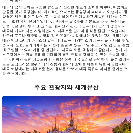
이미지 출처:
태국의 음식 문화는 다양한 향신료와 신선한 재료가 조화를 이루며, 매콤하고
달콤한 맛이 특징입니다. 대표적인 요리로는 똠얌꿍과 파타이가 있습니다. 똠
얌꿍은 새우, 레몬그라스, 고수 등을 넣어 만든 매콤하고 새콤한 해산물 수프
로, 강렬한 맛이 인상적입니다. 파타이는 쌀국수를 기본으로 새우, 숙주나물,
땅콩 등을 넣어 볶아 낸 요리로, 현지인과 관광객 모두에게 인기가 많습니다.
태국의 거리에서는 저렴하면서도 다채로운 길거리 음식을 즐길 수 있습니다.
카오산 로드나 짜뚜짝 시장과 같은 유명한 시장에서는 맛있는 꼬치 요리인 사
테와 망고 스티키 라이스와 같은 디저트 등 다양한 길거리 음식을 만나볼 수 있
습니다. 또한, 길거리에서는 가볍게 즐길 수 있는 과일 주스, 과일 컵 등을 손쉽
게 구입할 수 있어 여행 중 간편하게 태국의 맛을 체험하기 좋습니다. 현지 레
스토랑에서는 전통 요리와 현대적인 퓨전 요리를 경험할 수 있는 곳들이 많습
니다. 방콕의 유명 레스토랑 반칸헴은 정통 태국 요리로 유명하며, 블루 엘리펀
트는 고급스러운 분위기에서 전통과 현대의 조화를 이룬 메뉴를 제공합니다.
태국 여행에서는 다채로운 현지 음식을 맛보며 태국 특유의 미식을 즐기는 것
을 추천합니다.
주요 관광지와 세계유산