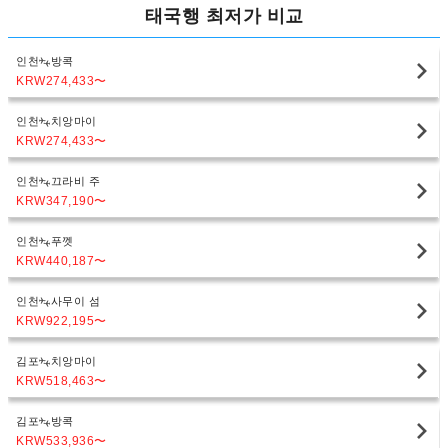
태국행 최저가 비교
인천
방콕
KRW274,433
〜
인천
치앙마이
KRW274,433
〜
인천
끄라비 주
KRW347,190
〜
인천
푸껫
KRW440,187
〜
인천
사무이 섬
KRW922,195
〜
김포
치앙마이
KRW518,463
〜
김포
방콕
KRW533,936
〜