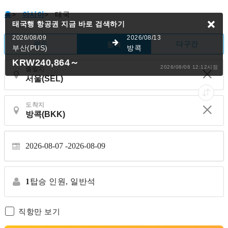
홈
>
아시아
>
태국
태국행 항공권
지금 바로 검색하기
2026/08/09
2026/08/13
편도
다구간
왕복
부산(PUS)
방콕
KRW240,864
～
2026/08/06 12:12시점
출발지
도착지
2026-08-07
2026-08-09
1
탑승 인원,
일반석
직항만 보기