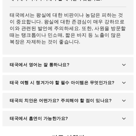
태국에서는 왕실에 대한 비판이나 농담은 피하는 것
이 중요합니다. 왕실에 대한 존경심이 매우 강하므로
이와 관련된 발언에 주의하세요. 또한, 사원을 방문할
때는 탱크톱이나 민소매, 짧은 바지 등 노출이 많은
복장은 자제하는 것이 좋습니다.
태국에서 영어는 잘 통하나요?
주요 호텔이나 관광지, 외국인이 많이 찾는 지역에서
태국 여행 시 챙겨가야 할 필수 아이템은 무엇인가요?
는 기본적인 영어 소통이 가능합니다. 하지만 관광지
외의 지역에서는 영어가 잘 통하지 않는 경우가 많으
태국은 연중 고온다습한 열대 기후로, 샌들, 땀 닦는
태국의 치안은 어떤가요? 주의해야 할 점이 있나요?
므로 간단한 태국어 인사말을 익혀두면 유용할 수 있
시트, 양산이나 모자, 자외선 차단제 등이 유용합니
습니다.
다. 특히 자외선이 강하므로, 햇빛으로부터 보호할 수
태국의 치안은 한국에 비해 주의가 필요합니다. 스리,
태국에서 흡연이 가능한가요?
있는 물품들을 준비하는 것이 좋습니다.
소매치기와 같은 사건이 번화가에서 발생할 수 있으
므로, 귀중품 관리를 철저히 하고, 밤늦은 시간 외출
태국에서는 공공장소, 실내, 택시 등 대부분의 실내