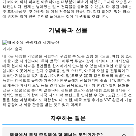
기 버마에 의해 파괴된 아유타야는 대부분이 폐허가 되었고, 도시의 모습은 사
라졌습니다. 현재는 남아있는 일부 건축물을 둘러볼 수 있습니다. 공원 내에는
왓 프라사삼펫, 왓 마하탓 등 여러 건축물이 있습니다. 각각 떨어져 있는 장소
에 위치해 있어 관광 투어로 돌아보는 것이 더 원활할 것입니다.
기념품과 선물
이미지 출처:
태국은 다양한 기념품을 저렴하게 구입할 수 있는 쇼핑 천국으로, 여행 중 쇼핑
이 즐거운 나라입니다. 특히 방콕의 짜뚜짝 주말시장과 아시아티크 야시장은
태국 현지의 색다른 물건들을 한자리에서 만나볼 수 있는 대표적인 쇼핑 명소
입니다. 이곳에서는 현지 수공예품, 실크 스카프, 아로마 오일 등 전통적이고
독특한 기념품을 찾기 좋습니다. 카야 잼(코코넛 잼)과 같은 태국의 특별한 식
품류는 한국으로 돌아가 가족이나 친구들에게 선물하기에 좋습니다. 또한, 허
브 제품과 마사지 오일 등도 인기 있는 품목으로, 태국의 휴양과 웰빙 문화를
담은 기념품으로 손색이 없습니다. 센트럴 월드와 같은 대형 쇼핑몰에서는 국
제적인 브랜드와 함께 태국 디자이너 브랜드를 만나볼 수 있어, 고급스러운 선
물을 찾는 여행객에게도 적합합니다. 또한, 태국 쇼핑 후에는 VAT 환급이 가능
해 공항에서 세금 환급을 받는 것도 잊지 마세요.
자주하는 질문
태국에서 특히 주의해야 할 매너는 무엇인가요?