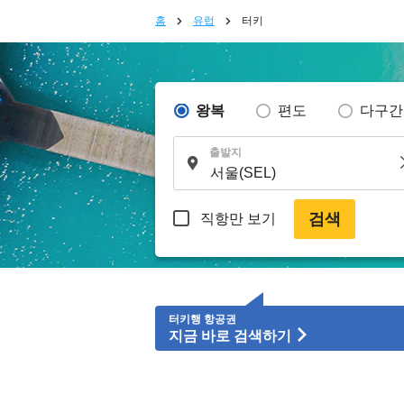
홈
유럽
터키
왕복
편도
다구간
출발지
검색
직항만 보기
터키행 항공권
지금 바로 검색하기