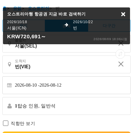
홈
>
유럽
>
오스트리아
>
빈
오스트리아행 항공권
지금 바로 검색하기
2026/10/18
2026/10/22
편도
다구간
왕복
서울(ICN)
빈
KRW720,691
～
2026/08/09 18:06시점
출발지
도착지
2026-08-10
2026-08-12
1
탑승 인원,
일반석
직항만 보기