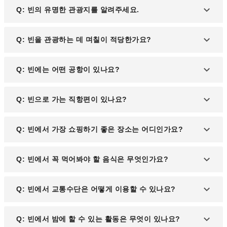
Q: 빈의 유명한 관광지를 알려주세요.
A: 유네스코 세계문화유산으로 지정된 '쇤브룬 궁
Q: 빈을 관광하는 데 며칠이 적당한가요?
전'은 거대한 정원이 매력적인 인기 관광지입니다.
A: 빈은 볼거리가 많은 도시로, 충분히 관광하려면 약
Q: 빈에는 어떤 공항이 있나요?
3일에서 4일 정도가 필요합니다.
A: 오스트리아항공의 거점인 '빈 국제공항'이 있습니
Q: 빈으로 가는 직항편이 있나요?
다.
A: 인천공항에서 출발하는 직항편이 운영되고 있습
Q: 빈에서 가장 쇼핑하기 좋은 장소는 어디인가요?
니다.
A: 빈에서 쇼핑을 즐기기에 가장 좋은 곳으로는 고급
Q: 빈에서 꼭 먹어봐야 할 음식은 무엇인가요?
브랜드와 부티크가 모여 있는 '카른트너 거리
(Kärntner Straße)'와 '마리아힐퍼 거리(Mariahilfer
A: 빈에서 꼭 맛봐야 할 음식으로는 오스트리아 전통
Q: 빈에서 교통수단은 어떻게 이용할 수 있나요?
Straße)'가 있습니다. 두 곳 모두 다양한 상점들이 모
요리인 '비너 슈니첼(Wiener Schnitzel)'과 '사하 토르
여 있어 기념품과 패션 아이템을 찾기 좋습니다.
테(Sachertorte)'가 있습니다. 현지 레스토랑과 카페
A: 빈은 대중교통 시스템이 잘 발달되어 있어 지하철
Q: 빈에서 밤에 할 수 있는 활동은 무엇이 있나요?
에서 이 두 음식을 쉽게 맛볼 수 있습니다.