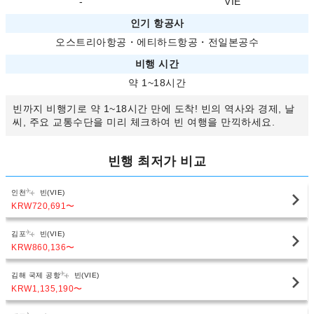
-
VIE
인기 항공사
오스트리아항공
・
에티하드항공
・
전일본공수
비행 시간
약 1~18시간
빈까지 비행기로 약 1~18시간 만에 도착! 빈의 역사와 경제, 날
씨, 주요 교통수단을 미리 체크하여 빈 여행을 만끽하세요.
빈행 최저가 비교
인천
빈(VIE)
KRW720,691
〜
김포
빈(VIE)
KRW860,136
〜
김해 국제 공항
빈(VIE)
KRW1,135,190
〜