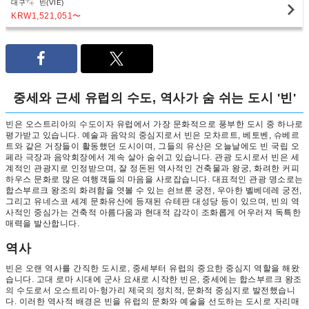
대구
빈(VIE)
KRW1,521,051
〜
중세와 근세 유럽의 수도, 역사가 숨 쉬는 도시 '빈'
빈은 오스트리아의 수도이자 유럽에서 가장 문화적으로 풍부한 도시 중 하나로
평가받고 있습니다. 예술과 음악의 중심지로서 빈은 모차르트, 베토벤, 슈베르
트와 같은 거장들이 활동했던 도시이며, 그들의 유산은 오늘날에도 빈 국립 오
페라 극장과 음악회장에서 계속 살아 숨쉬고 있습니다. 관광 도시로서 빈은 세
계적인 관광지로 인정받으며, 잘 정돈된 역사적인 건축물과 왕궁, 화려한 커피
하우스 문화로 많은 여행객들의 마음을 사로잡습니다. 대표적인 관광 명소로는
합스부르크 왕조의 화려함을 엿볼 수 있는 쇤브룬 궁전, 우아한 벨베데레 궁전,
그리고 유네스코 세계 문화유산에 등재된 슈테판 대성당 등이 있으며, 빈의 역
사적인 중심가는 건축적 아름다움과 현대적 감각이 조화롭게 어우러져 독특한
매력을 발산합니다.
역사
빈은 오랜 역사를 간직한 도시로, 중세부터 유럽의 중요한 중심지 역할을 해왔
습니다. 고대 로마 시대에 군사 요새로 시작한 빈은, 중세에는 합스부르크 왕조
의 수도로서 오스트리아-헝가리 제국의 정치적, 문화적 중심지로 발전했습니
다. 이러한 역사적 배경은 빈을 유럽의 문화와 예술을 선도하는 도시로 자리매