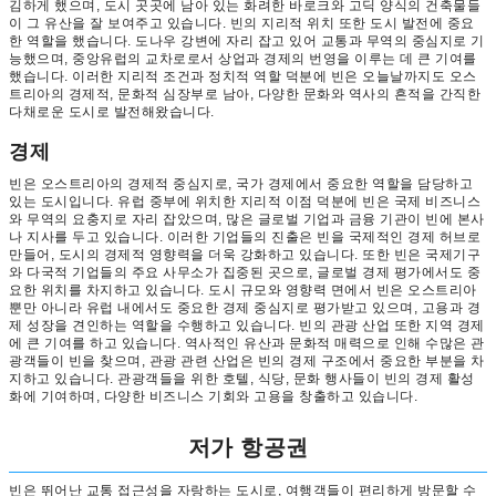
김하게 했으며, 도시 곳곳에 남아 있는 화려한 바로크와 고딕 양식의 건축물들
이 그 유산을 잘 보여주고 있습니다. 빈의 지리적 위치 또한 도시 발전에 중요
한 역할을 했습니다. 도나우 강변에 자리 잡고 있어 교통과 무역의 중심지로 기
능했으며, 중앙유럽의 교차로로서 상업과 경제의 번영을 이루는 데 큰 기여를
했습니다. 이러한 지리적 조건과 정치적 역할 덕분에 빈은 오늘날까지도 오스
트리아의 경제적, 문화적 심장부로 남아, 다양한 문화와 역사의 흔적을 간직한
다채로운 도시로 발전해왔습니다.
경제
빈은 오스트리아의 경제적 중심지로, 국가 경제에서 중요한 역할을 담당하고
있는 도시입니다. 유럽 중부에 위치한 지리적 이점 덕분에 빈은 국제 비즈니스
와 무역의 요충지로 자리 잡았으며, 많은 글로벌 기업과 금융 기관이 빈에 본사
나 지사를 두고 있습니다. 이러한 기업들의 진출은 빈을 국제적인 경제 허브로
만들어, 도시의 경제적 영향력을 더욱 강화하고 있습니다. 또한 빈은 국제기구
와 다국적 기업들의 주요 사무소가 집중된 곳으로, 글로벌 경제 평가에서도 중
요한 위치를 차지하고 있습니다. 도시 규모와 영향력 면에서 빈은 오스트리아
뿐만 아니라 유럽 내에서도 중요한 경제 중심지로 평가받고 있으며, 고용과 경
제 성장을 견인하는 역할을 수행하고 있습니다. 빈의 관광 산업 또한 지역 경제
에 큰 기여를 하고 있습니다. 역사적인 유산과 문화적 매력으로 인해 수많은 관
광객들이 빈을 찾으며, 관광 관련 산업은 빈의 경제 구조에서 중요한 부분을 차
지하고 있습니다. 관광객들을 위한 호텔, 식당, 문화 행사들이 빈의 경제 활성
화에 기여하며, 다양한 비즈니스 기회와 고용을 창출하고 있습니다.
저가 항공권
빈은 뛰어난 교통 접근성을 자랑하는 도시로, 여행객들이 편리하게 방문할 수