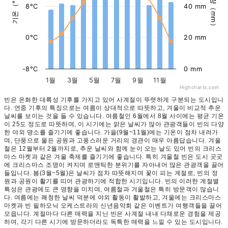
강수량（mm）
기온（°C）
8°C
40 mm
0°C
20 mm
-8°C
0 mm
1월
3월
5월
7월
9월
11월
Highcharts.com
빈은 온화한 대륙성 기후를 가지고 있어 사계절이 뚜렷하게 구분되는 도시입니
다. 연중 기후의 특징으로는 여름이 상대적으로 따뜻하고, 겨울이 비교적 추운
날씨를 보이는 것을 들 수 있습니다. 여름철인 6월에서 8월 사이에는 평균 기온
이 25도 정도로 따뜻하며, 이 시기에는 맑은 날씨가 많아 관광객들이 빈의 다양
한 야외 명소를 즐기기에 좋습니다. 가을(9월~11월)에는 기온이 점차 내려가
며, 단풍으로 물든 공원과 고풍스러운 거리의 경관이 매우 아름답습니다. 겨울
철은 12월부터 2월까지로, 추운 날씨와 함께 눈이 오는 날도 있어 빈의 크리스
마스 마켓과 같은 겨울 축제를 즐기기에 좋습니다. 특히 겨울철 빈은 도시 곳곳
에 크리스마스 조명이 켜지며 로맨틱한 분위기를 자아내어 많은 관광객을 끌어
들입니다. 봄(3월~5월)은 날씨가 점차 따뜻해지며 꽃이 피는 계절로, 빈의 정
원과 공원이 활기를 띠어 관광하기에 적합한 시기입니다. 빈의 이러한 계절별
특성은 관광에도 큰 영향을 미치며, 여름철과 겨울철은 특히 방문객이 많습니
다. 여름에는 쾌청한 날씨 덕분에 야외 활동이 활발하고, 겨울에는 크리스마스
마켓과 빈 필하모닉 오케스트라의 신년음악회 같은 이벤트가 여행객들을 끌어
모읍니다. 계절마다 다른 매력을 지닌 빈은 사계절 내내 다채로운 경험을 제공
하며, 각기 다른 시기에 방문하더라도 독특한 매력을 느낄 수 있는 도시입니다.