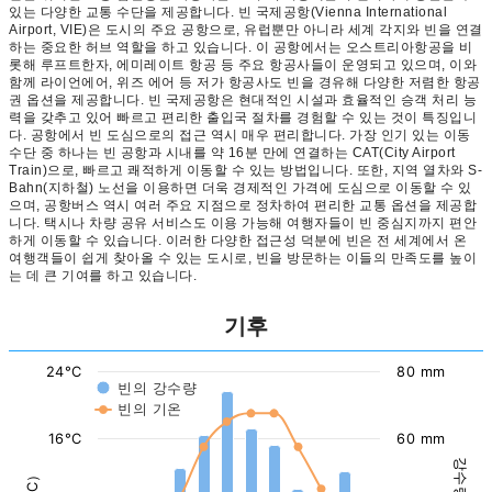
있는 다양한 교통 수단을 제공합니다. 빈 국제공항(Vienna International
Airport, VIE)은 도시의 주요 공항으로, 유럽뿐만 아니라 세계 각지와 빈을 연결
하는 중요한 허브 역할을 하고 있습니다. 이 공항에서는 오스트리아항공을 비
롯해 루프트한자, 에미레이트 항공 등 주요 항공사들이 운영되고 있으며, 이와
함께 라이언에어, 위즈 에어 등 저가 항공사도 빈을 경유해 다양한 저렴한 항공
권 옵션을 제공합니다. 빈 국제공항은 현대적인 시설과 효율적인 승객 처리 능
력을 갖추고 있어 빠르고 편리한 출입국 절차를 경험할 수 있는 것이 특징입니
다. 공항에서 빈 도심으로의 접근 역시 매우 편리합니다. 가장 인기 있는 이동
수단 중 하나는 빈 공항과 시내를 약 16분 만에 연결하는 CAT(City Airport
Train)으로, 빠르고 쾌적하게 이동할 수 있는 방법입니다. 또한, 지역 열차와 S-
Bahn(지하철) 노선을 이용하면 더욱 경제적인 가격에 도심으로 이동할 수 있
으며, 공항버스 역시 여러 주요 지점으로 정차하여 편리한 교통 옵션을 제공합
니다. 택시나 차량 공유 서비스도 이용 가능해 여행자들이 빈 중심지까지 편안
하게 이동할 수 있습니다. 이러한 다양한 접근성 덕분에 빈은 전 세계에서 온
여행객들이 쉽게 찾아올 수 있는 도시로, 빈을 방문하는 이들의 만족도를 높이
는 데 큰 기여를 하고 있습니다.
기후
24°C
80 mm
빈의 강수량
빈의 기온
16°C
60 mm