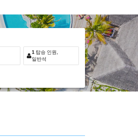
1
탑승 인원,
일반석