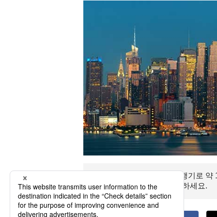
인터나티오널 팔스까지 비행기로 약 1
나티오널 팔스 여행을 만끽하세요.