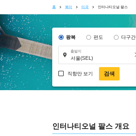
홈
북미
미국
인터나티오널 팔스
왕복
편도
다구간
출발지
검색
직항만 보기
인터나티오널 팔스 개요