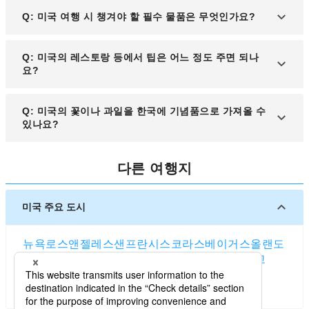
A: 미국의 대표적인 주요 도시는 뉴욕, 로스앤젤레스,
Q: 미국 여행 시 챙겨야 할 필수 물품은 무엇인가요?
시카고가 있습니다. 이들 도시는 볼거리와 즐길 거리
가 많아 여행객들에게 인기가 많습니다.
A: 미국의 콘센트는 A 타입이며, 전압은 120V입니다.
Q: 미국의 레스토랑 등에서 팁은 어느 정도 주면 되나
한국의 220V 전압과 다르기 때문에 미국의 전압에
요?
맞는 변압기를 준비하는 것이 좋습니다. 인터넷 사용
이 필요하다면 해외에서도 사용할 수 있는 포켓 Wi-
A: 팁은 기본적으로 서비스를 받은 후 지불하는 것이
Q: 미국의 꽃이나 과일을 한국에 기념품으로 가져올 수
Fi를 준비해 가면 유용합니다.
며, 좌석 안내가 있는 레스토랑, 바, 카페에서는 팁이
있나요?
필요합니다. 레스토랑의 경우 식사 금액의 15~20%,
뷔페나 캐주얼 다이닝은 10~15%, 배달 음식이나 간
A: 신선한 채소와 과일, 생화, 드라이플라워, 특정 동
다른 여행지
이 카페는 약 10%, 바나 클럽에서는 음료 한 잔당
물 가죽 제품 등은 한국으로 반입이 금지되어 있습니
1~2달러 정도가 적당합니다.
다. 생고기 및 육류 가공품도 한국으로의 반입이 금지
되어 있습니다. 자세한 내용은 한국 세관의 공식 사이
미국 주요 도시
트에서 확인해 주세요.
뉴욕
로스앤젤레스
샌프란시스코
라스베이거스
올랜도
시애틀
보스턴
워싱턴 D.C.
시카고
댈러스
샌디에고
애틀랜타
휴스턴
솔트레이크시티
마이애미
덴버
포틀랜드 (오리건주)