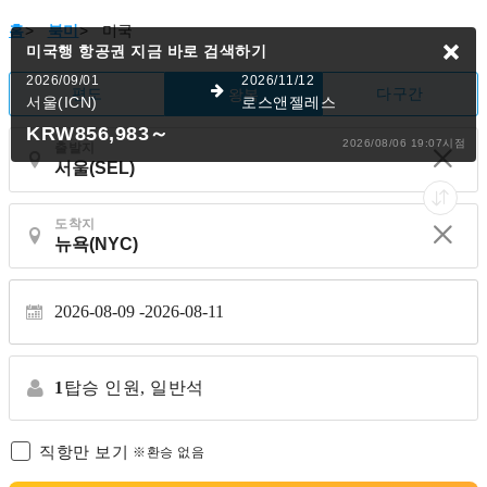
홈
>
북미
>
미국
미국행 항공권
지금 바로 검색하기
2026/09/01
2026/11/12
편도
다구간
왕복
서울(ICN)
로스앤젤레스
KRW856,983
～
2026/08/06 19:07시점
출발지
도착지
2026-08-09
2026-08-11
1
탑승 인원,
일반석
직항만 보기
※환승 없음