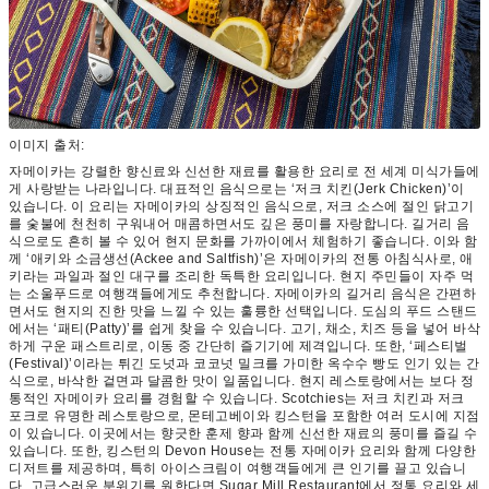
이미지 출처:
자메이카는 강렬한 향신료와 신선한 재료를 활용한 요리로 전 세계 미식가들에
게 사랑받는 나라입니다. 대표적인 음식으로는 ‘저크 치킨(Jerk Chicken)’이
있습니다. 이 요리는 자메이카의 상징적인 음식으로, 저크 소스에 절인 닭고기
를 숯불에 천천히 구워내어 매콤하면서도 깊은 풍미를 자랑합니다. 길거리 음
식으로도 흔히 볼 수 있어 현지 문화를 가까이에서 체험하기 좋습니다. 이와 함
께 ‘애키와 소금생선(Ackee and Saltfish)’은 자메이카의 전통 아침식사로, 애
키라는 과일과 절인 대구를 조리한 독특한 요리입니다. 현지 주민들이 자주 먹
는 소울푸드로 여행객들에게도 추천합니다. 자메이카의 길거리 음식은 간편하
면서도 현지의 진한 맛을 느낄 수 있는 훌륭한 선택입니다. 도심의 푸드 스탠드
에서는 ‘패티(Patty)’를 쉽게 찾을 수 있습니다. 고기, 채소, 치즈 등을 넣어 바삭
하게 구운 패스트리로, 이동 중 간단히 즐기기에 제격입니다. 또한, ‘페스티벌
(Festival)’이라는 튀긴 도넛과 코코넛 밀크를 가미한 옥수수 빵도 인기 있는 간
식으로, 바삭한 겉면과 달콤한 맛이 일품입니다. 현지 레스토랑에서는 보다 정
통적인 자메이카 요리를 경험할 수 있습니다. Scotchies는 저크 치킨과 저크
포크로 유명한 레스토랑으로, 몬테고베이와 킹스턴을 포함한 여러 도시에 지점
이 있습니다. 이곳에서는 향긋한 훈제 향과 함께 신선한 재료의 풍미를 즐길 수
있습니다. 또한, 킹스턴의 Devon House는 전통 자메이카 요리와 함께 다양한
디저트를 제공하며, 특히 아이스크림이 여행객들에게 큰 인기를 끌고 있습니
다. 고급스러운 분위기를 원한다면 Sugar Mill Restaurant에서 정통 요리와 세