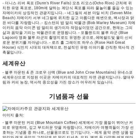
- 더니스 리버 폭포 (Dunn's River Falls) 오초 리오스(Ocho Rios) 근처에 위
치한 유명 폭포로, 180m에 달하는 계단식 폭포를 따라 물놀이를 즐길 수 있는
자메이카의 상징적인 관광지입니다. - 네그릴의 세븐 마일 비치 (Seven Mile
Beach) 자메이카 서부 네그릴에 위치한 길고 아름다운 해변으로, 백사장과 맑
은 바다를 자랑합니다. - 킹스턴의 밥 말리 박물관 (Bob Marley Museum) 자메
이카의 음악 아이콘 밥 말리의 생가이자 작업실이었던 공간으로, 현재는 그의
삶과 음악을 기리는 박물관으로 운영됩니다. - 포틀랜드의 블루 라군 (Blue
Lagoon) 영화 블루 라군의 촬영지로도 유명한 곳으로, 에메랄드빛 물이 신비
로운 분위기를 자아냅니다. - 로즈 홀 그레이트 하우스 (Rose Hall Great
House) 식민지 시대의 대저택으로, 전설적인 유령 이야기를 간직한 역사적 건
축물입니다.
세계유산
- 블루 마운틴 & 존 크로우 산맥 (Blue and John Crow Mountains) 유네스코
세계유산으로 지정된 이곳은 자메이카의 대표적인 자연 관광지입니다. 열대우
림과 커피 농장, 역사적 중요성을 가진 장소가 어우러져 있습니다.
기념품과 선물
이미지 출처:
- 블루 마운틴 커피 (Blue Mountain Coffee) 세계에서 가장 품질이 뛰어난 커
피로 유명하며, 깊고 부드러운 맛을 자랑합니다. 자메이카 여행객들이 가장 선
호하는 기념품 중 하나로, 선물용으로도 인기입니다. - 레게 음악 관련 상품 밥
말리와 레게 음악의 고장답게 밥 말리 티셔츠, 모자, 앨범 등 다양한 레게 테마