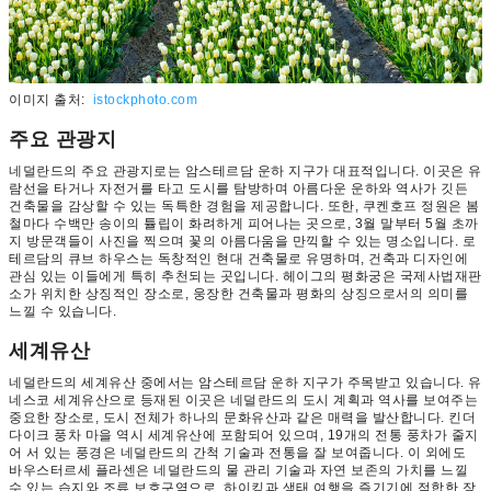
이미지 출처:
istockphoto.com
주요 관광지
네덜란드의 주요 관광지로는 암스테르담 운하 지구가 대표적입니다. 이곳은 유
람선을 타거나 자전거를 타고 도시를 탐방하며 아름다운 운하와 역사가 깃든
건축물을 감상할 수 있는 독특한 경험을 제공합니다. 또한, 쿠켄호프 정원은 봄
철마다 수백만 송이의 튤립이 화려하게 피어나는 곳으로, 3월 말부터 5월 초까
지 방문객들이 사진을 찍으며 꽃의 아름다움을 만끽할 수 있는 명소입니다. 로
테르담의 큐브 하우스는 독창적인 현대 건축물로 유명하며, 건축과 디자인에
관심 있는 이들에게 특히 추천되는 곳입니다. 헤이그의 평화궁은 국제사법재판
소가 위치한 상징적인 장소로, 웅장한 건축물과 평화의 상징으로서의 의미를
느낄 수 있습니다.
세계유산
네덜란드의 세계유산 중에서는 암스테르담 운하 지구가 주목받고 있습니다. 유
네스코 세계유산으로 등재된 이곳은 네덜란드의 도시 계획과 역사를 보여주는
중요한 장소로, 도시 전체가 하나의 문화유산과 같은 매력을 발산합니다. 킨더
다이크 풍차 마을 역시 세계유산에 포함되어 있으며, 19개의 전통 풍차가 줄지
어 서 있는 풍경은 네덜란드의 간척 기술과 전통을 잘 보여줍니다. 이 외에도
바우스터르세 플라센은 네덜란드의 물 관리 기술과 자연 보존의 가치를 느낄
수 있는 습지와 조류 보호구역으로, 하이킹과 생태 여행을 즐기기에 적합한 장