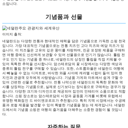
소입니다.
기념품과 선물
이미지 출처:
네덜란드는 다양한 전통과 현대적인 매력을 담은 기념품으로 가득한 쇼핑 천국
입니다. 가장 대표적인 기념품으로는 전통 치즈인 고다 치즈와 에담 치즈가 있
습니다. 이 치즈들은 고유의 깊은 풍미를 자랑하며, 진공 포장된 제품을 구매하
면 여행 중에도 신선하게 보관할 수 있어 선물용으로 인기가 많습니다. 튤립 전
구도 인기 있는 기념품 중 하나로, 네덜란드의 상징인 튤립을 직접 키워볼 수
있어 독특한 추억을 선사합니다. 암스테르담의 꽃 시장에서는 다양한 색상과
종류의 튤립 전구를 구매할 수 있습니다. 또한, 스트룹와플은 네덜란드 여행에
서 빼놓을 수 없는 디저트로, 바삭한 와플 사이에 캐러멜 시럽이 들어 있어 현
지인과 관광객 모두에게 사랑받습니다. 기념품 가게와 마트에서 쉽게 구할 수
있어 간편한 선물로 추천됩니다. 전통 나막신은 네덜란드의 독특한 문화와 역
사를 상징하는 기념품으로, 실제로 신기보다는 장식용으로 구매하는 경우가 많
습니다. 다양한 크기와 디자인으로 제공되어 집안의 인테리어 소품으로도 적합
합니다. 쇼핑 장소로는 암스테르담의 시장과 골동품 가게를 비롯해 유럽에서
유명한 백화점인 드 바이엔코르프가 추천됩니다. 특히 지역 시장에서는 수공예
품과 로컬 제품을 발견할 수 있어 특별한 기념품을 찾는 데 제격입니다. 네덜란
드에서의 기념품 쇼핑은 여행의 즐거움을 더해주는 소중한 경험이 될 것입니
다.
자주하는 질문