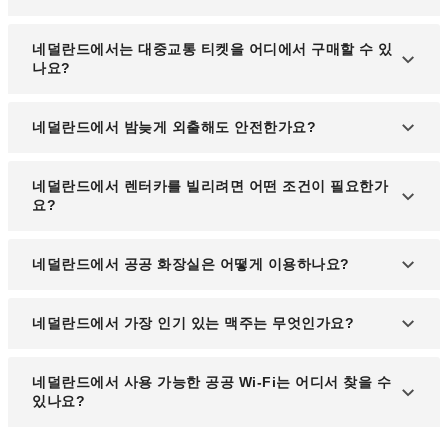
구급 서비스를 받을 수 있습니다.
주요 공휴일(예: 킹스데이, 크리스마스)에는 상점과
네덜란드에서는 대중교통 티켓을 어디에서 구매할 수 있
식당이 휴무이거나 운영 시간이 단축될 수 있으니 미
나요?
리 확인하는 것이 좋습니다.
OV-칩카르트(대중교통 카드)를 역, 트램 정류장, 슈
네덜란드에서 밤늦게 외출해도 안전한가요?
퍼마켓 등에서 구매할 수 있습니다.
대도시는 비교적 안전한 편이지만, 늦은 밤 외출 시
네덜란드에서 렌터카를 빌리려면 어떤 조건이 필요한가
혼잡한 지역을 피하고 귀중품을 주의 깊게 보관하세
요?
요.
제운전면허증과 여권, 신용카드가 필요하며, 만 21세
네덜란드에서 공공 화장실은 어떻게 이용하나요?
이상이어야 합니다. 일부 업체는 추가 보험을 요구할
수 있습니다.
대부분의 공공 화장실은 유료(€0.50~€1)이며, 동전
네덜란드에서 가장 인기 있는 맥주는 무엇인가요?
을 준비하거나 카드 결제가 가능한 곳도 있습니다.
하이네켄, 암스텔, 그롤쉬 같은 브랜드가 대표적이며,
네덜란드에서 사용 가능한 공공 Wi-Fi는 어디서 찾을 수
현지 브루어리의 수제 맥주도 인기가 많습니다.
있나요?