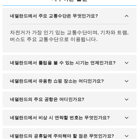
네덜란드에서 주요 교통수단은 무엇인가요?
자전거가 가장 인기 있는 교통수단이며, 기차와 트램,
버스도 주요 교통수단으로 이용됩니다.
네덜란드에서 튤립을 볼 수 있는 시기는 언제인가요?
튤립은 매년 3월 말부터 5월 초까지 피며, 이 시기에
네덜란드에서 유용한 쇼핑 장소는 어디인가요?
쿠켄호프 정원과 암스테르담 근교에서 볼 수 있습니
다.
암스테르담의 꽃 시장, 골동품 시장, 그리고 드 바이
네덜란드의 주요 공항은 어디인가요?
엔코르프 백화점이 추천됩니다.
암스테르담 스키폴 국제공항(Schiphol International
네덜란드에서 비상 시 연락할 번호는 무엇인가요?
Airport)이 네덜란드의 주요 공항입니다.
유럽 공통 긴급번호인 112번을 이용하면 경찰, 소방,
네덜란드의 공휴일에 주의해야 할 점은 무엇인가요?