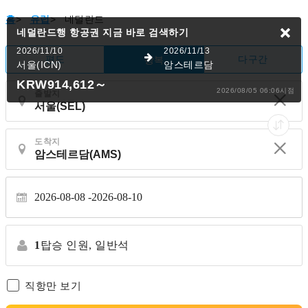
홈
>
유럽
>
네덜란드
네덜란드행 항공권
지금 바로 검색하기
2026/11/10
2026/11/13
편도
다구간
왕복
서울(ICN)
암스테르담
KRW914,612
～
2026/08/05 06:06시점
출발지
도착지
2026-08-08
2026-08-10
1
탑승 인원,
일반석
직항만 보기