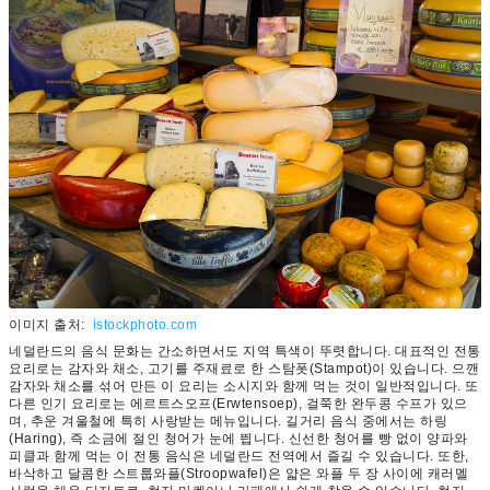
이미지 출처:
istockphoto.com
네덜란드의 음식 문화는 간소하면서도 지역 특색이 뚜렷합니다. 대표적인 전통
요리로는 감자와 채소, 고기를 주재료로 한 스탐폿(Stampot)이 있습니다. 으깬
감자와 채소를 섞어 만든 이 요리는 소시지와 함께 먹는 것이 일반적입니다. 또
다른 인기 요리로는 에르트스오프(Erwtensoep), 걸쭉한 완두콩 수프가 있으
며, 추운 겨울철에 특히 사랑받는 메뉴입니다. 길거리 음식 중에서는 하링
(Haring), 즉 소금에 절인 청어가 눈에 띕니다. 신선한 청어를 빵 없이 양파와
피클과 함께 먹는 이 전통 음식은 네덜란드 전역에서 즐길 수 있습니다. 또한,
바삭하고 달콤한 스트룹와플(Stroopwafel)은 얇은 와플 두 장 사이에 캐러멜