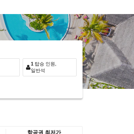
1
탑승 인원,
일반석
항공권 최저가