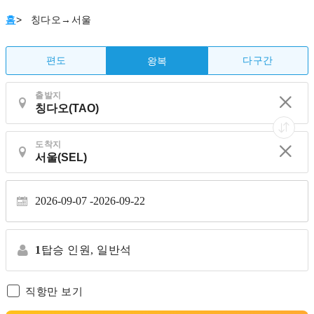
홈
>
칭다오→서울
편도
다구간
왕복
출발지
도착지
2026-09-07
2026-09-22
1
탑승 인원,
일반석
직항만 보기