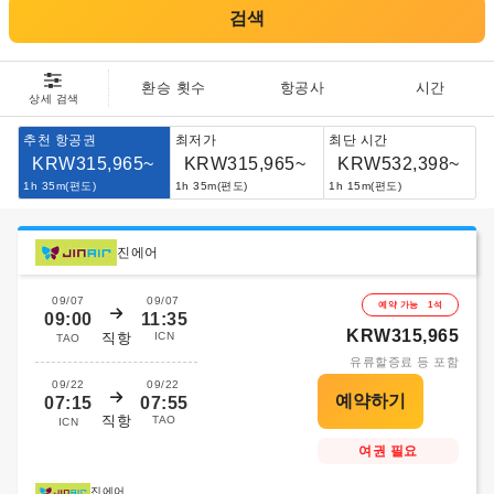
검색
환승 횟수
항공사
시간
상세 검색
추천 항공권
최저가
최단 시간
KRW315,965~
KRW315,965~
KRW532,398~
1h 35m(편도)
1h 35m(편도)
1h 15m(편도)
진에어
09/07
09/07
예약 가능 1석
09:00
11:35
KRW315,965
직항
ICN
TAO
유류할증료 등 포함
09/22
09/22
07:15
07:55
직항
TAO
ICN
여권 필요
진에어