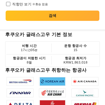
직항만 보기
※환승 없음
검색
후쿠오카 글래스고우 기본 정보
비행 시간
운항 항공사 수
17
05
15
시간
분
항공권이 저렴한 시기
항공권 최저가
8월
KRW1,863,018
후쿠오카 글래스고우 취항하는 항공사