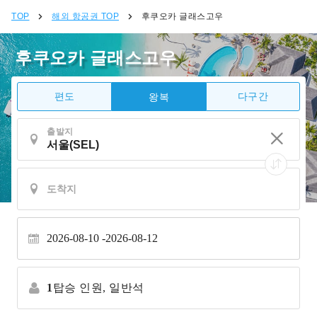
TOP
해외 항공권 TOP
후쿠오카 글래스고우
후쿠오카 글래스고우
편도
다구간
왕복
출발지
2026-08-10
2026-08-12
1
탑승 인원,
일반석