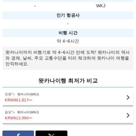
-
WKJ
인기 항공사
-
비행 시간
약 4~6시간
왓카나이까지 비행기로 약 4~6시간 만에 도착! 왓카나이의 역사
와 경제, 날씨, 주요 교통수단을 미리 체크하여 왓카나이 여행을
만끽하세요.
왓카나이행 최저가 비교
인천
왓카나이(WKJ)
KRW961,817
〜
김포
왓카나이(WKJ)
KRW612,990
〜