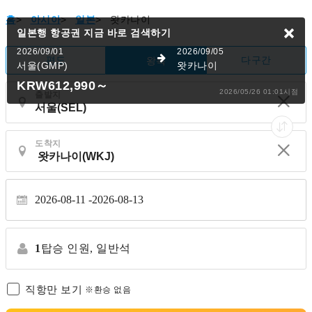
홈
>
아시아
>
일본
>
왓카나이
일본행 항공권
지금 바로 검색하기
2026/09/01
2026/09/05
편도
다구간
왕복
서울(GMP)
왓카나이
KRW612,990
～
2026/05/26 01:01시점
출발지
도착지
2026-08-11
2026-08-13
1
탑승 인원,
일반석
직항만 보기
※환승 없음