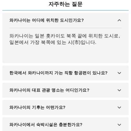
자주하는 질문
와카나이는 어디에 위치한 도시인가요?
와카나이는 일본 홋카이도 북쪽 끝에 위치한 도시로,
일본에서 가장 북쪽에 있는 시(市)입니다.
한국에서 와카나이까지 가는 직항 항공편이 있나요?
현재는 한국에서 와카나이로 가는 직항편은 없으며,
와카나이의 대표 관광 명소는 어디인가요?
삿포로 또는 도쿄 경유 후 국내선을 이용하셔야 합니
다.
소야곶, 노샤푸곶, 리시리 섬과 레분 섬을 조망할 수
와카나이의 기후는 어떤가요?
있는 전망대가 대표적인 명소입니다.
냉대 기후에 속하며 겨울에는 눈이 많이 오고 기온이
와카나이에서 숙박시설은 충분한가요?
낮아 매우 추운 편입니다. 여름은 비교적 시원합니다.