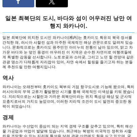
일본 최북단의 도시, 바다와 섬이 어우러진 낭만 여
행지 와카나이.
일본 최북단에 위치한 도시인 와카나이(稚内)는 홋카이도 특유의 북국 정서를
간직한 채, 러시아 사할린 섬과 마주한 국제적인 해상 관문으로도 알려져 있습
니다. 문화적으로는 홋카이도 원주민인 아이누의 전통이 남아 있으며, 맑고 차
가운 바다와 눈 덮인 풍경이 어우러진 이 지역은 순수한 자연미로 여행객들에
게 특별한 감동을 선사합니다. 노토로곶과 소야곶, 그리고 노던 힐 전망대 같은
관광 명소가 다채롭게 자리잡아 있어, 자연 속에서 힐링을 즐기고자 하는 분들
께 추천드릴 만한 여행지입니다.
역사
와카나이는 오래전부터 홋카이도 북부의 거점 항구도시로 기능해 왔으며, 특히
러시아와의 무역 교류가 활발했던 시기를 통해 국제적인 이색성을 키워 왔습니
다. 지리적으로는 사할린과 가까운 최북단이라는 위치 특성상 해상 및 군사적
요충지로서의 가치도 높았으며, 이러한 지리적 조건이 도시 발전의 중요한 동
력이 되었습니다.
경제
와카나이는 수산업이 중심이 되는 지역 경제 구조를 갖추고 있으며, 특히 해산
물 가공업과 어업이 발달해 있습니다. 최근에는 북방의 이국적인 정취와 사할
린을 조망할 수 있는 지리적 특성을 살려 관광 산업에도 힘을 싣고 있으며, 국