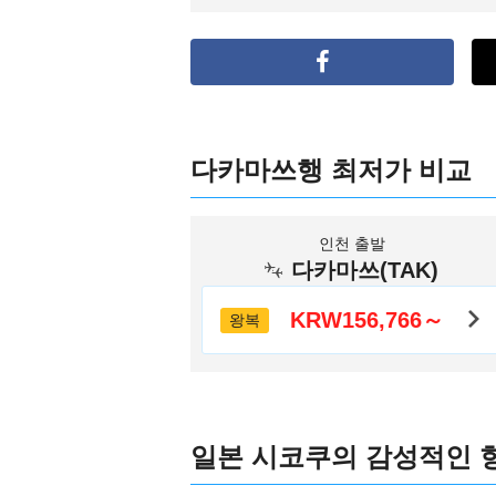
다카마쓰행 최저가 비교
인천 출발
다카마쓰(TAK)
KRW156,766～
왕복
일본 시코쿠의 감성적인 항