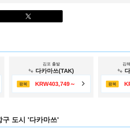
김포 출발
김해
다카마쓰(TAK)
다
KRW403,749～
K
왕복
왕복
구 도시 '다카마쓰'