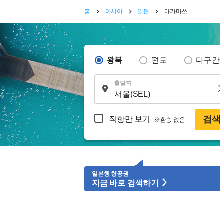
홈
아시아
일본
다카마쓰
왕복
편도
다구간
출발지
검
직항만 보기
※환승 없음
일본행 항공권
지금 바로 검색하기