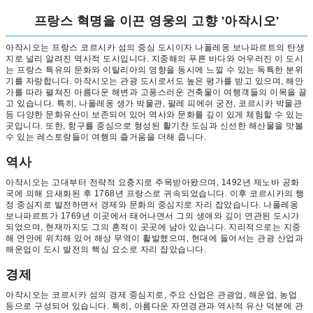
프랑스 혁명을 이끈 영웅의 고향 '아작시오'
아작시오는 프랑스 코르시카 섬의 중심 도시이자 나폴레옹 보나파르트의 탄생
지로 널리 알려진 역사적 도시입니다. 지중해의 푸른 바다와 어우러진 이 도시
는 프랑스 특유의 문화와 이탈리아의 영향을 동시에 느낄 수 있는 독특한 분위
기를 자랑합니다. 아작시오는 관광 도시로서도 높은 평가를 받고 있으며, 해안
가를 따라 펼쳐진 아름다운 해변과 고풍스러운 건축물이 여행객들의 이목을 끌
고 있습니다. 특히, 나폴레옹 생가 박물관, 팔레 피에쉬 궁전, 코르시카 박물관
등 다양한 문화유산이 보존되어 있어 역사와 문화를 깊이 있게 체험할 수 있는
곳입니다. 또한, 항구를 중심으로 형성된 활기찬 도심과 신선한 해산물을 맛볼
수 있는 레스토랑들이 여행의 즐거움을 더해 줍니다.
역사
아작시오는 고대부터 전략적 요충지로 주목받아왔으며, 1492년 제노바 공화
국에 의해 요새화된 후 1768년 프랑스로 귀속되었습니다. 이후 코르시카의 행
정 중심지로 발전하면서 경제와 문화의 중심지로 자리 잡았습니다. 나폴레옹
보나파르트가 1769년 이곳에서 태어나면서 그의 생애와 깊이 연관된 도시가
되었으며, 현재까지도 그의 흔적이 곳곳에 남아 있습니다. 지리적으로는 지중
해 연안에 위치해 있어 해상 무역이 활발했으며, 현대에 들어서는 관광 산업과
해운업이 도시 발전의 핵심 요소로 자리 잡았습니다.
경제
아작시오는 코르시카 섬의 경제 중심지로, 주요 산업은 관광업, 해운업, 농업
등으로 구성되어 있습니다. 특히, 아름다운 자연경관과 역사적 유산 덕분에 관