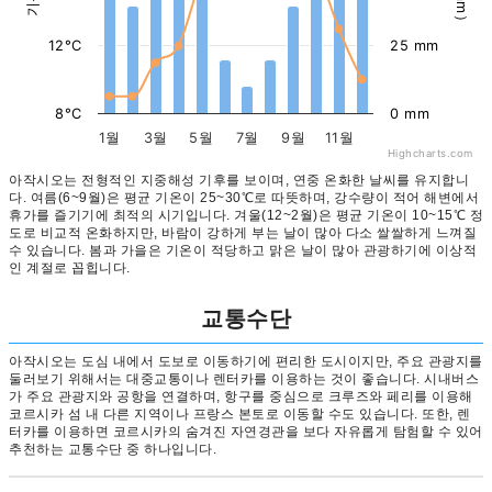
12°C
25 mm
8°C
0 mm
1월
3월
5월
7월
9월
11월
Highcharts.com
아작시오는 전형적인 지중해성 기후를 보이며, 연중 온화한 날씨를 유지합니
다. 여름(6~9월)은 평균 기온이 25~30℃로 따뜻하며, 강수량이 적어 해변에서
휴가를 즐기기에 최적의 시기입니다. 겨울(12~2월)은 평균 기온이 10~15℃ 정
도로 비교적 온화하지만, 바람이 강하게 부는 날이 많아 다소 쌀쌀하게 느껴질
수 있습니다. 봄과 가을은 기온이 적당하고 맑은 날이 많아 관광하기에 이상적
인 계절로 꼽힙니다.
교통수단
아작시오는 도심 내에서 도보로 이동하기에 편리한 도시이지만, 주요 관광지를
둘러보기 위해서는 대중교통이나 렌터카를 이용하는 것이 좋습니다. 시내버스
가 주요 관광지와 공항을 연결하며, 항구를 중심으로 크루즈와 페리를 이용해
코르시카 섬 내 다른 지역이나 프랑스 본토로 이동할 수도 있습니다. 또한, 렌
터카를 이용하면 코르시카의 숨겨진 자연경관을 보다 자유롭게 탐험할 수 있어
추천하는 교통수단 중 하나입니다.