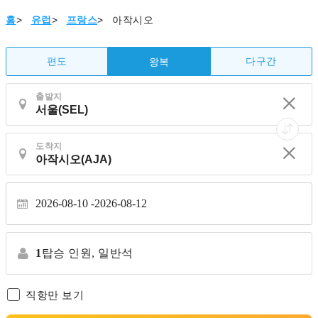
홈
>
유럽
>
프랑스
>
아작시오
편도
다구간
왕복
출발지
도착지
2026-08-10
2026-08-12
1
탑승 인원,
일반석
직항만 보기