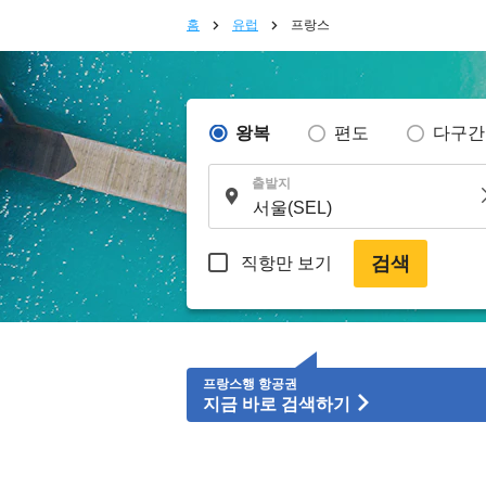
홈
유럽
프랑스
왕복
편도
다구간
출발지
검색
직항만 보기
프랑스행 항공권
지금 바로 검색하기