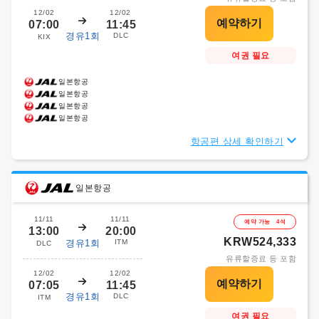
12/02
12/02
07:00
11:45
경유1회
DLC
KIX
여권 필요
일본항공
일본항공
일본항공
일본항공
항공편 상세 확인하기
일본항공
11/11
11/11
예약 가능 4석
13:00
20:00
KRW524,333
경유1회
ITM
DLC
유류할증료 등 포함
12/02
12/02
07:05
11:45
경유1회
DLC
ITM
여권 필요