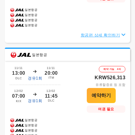
일본항공
일본항공
일본항공
일본항공
항공편 상세 확인하기
일본항공
11/11
11/11
예약 가능 4석
13:00
20:00
KRW526,313
경유1회
ITM
DLC
유류할증료 등 포함
12/02
12/02
07:00
11:45
경유1회
DLC
KIX
여권 필요
일본항공
일본항공
일본항공