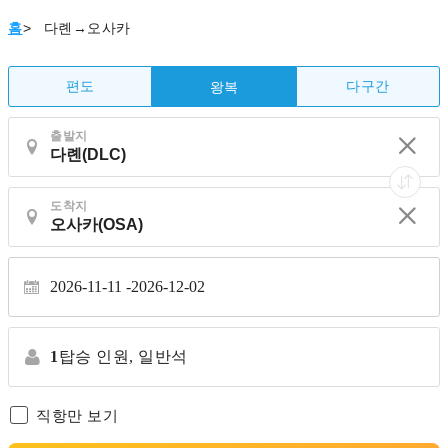
홈
>
다롄→오사카
편도
다구간
왕복
출발지
도착지
2026-11-11
2026-12-02
1
탑승 인원,
일반석
직항만 보기