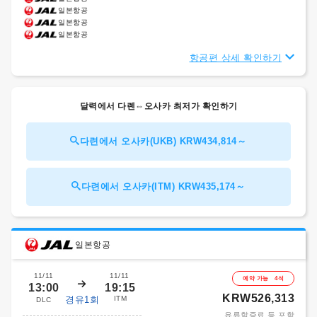
일본항공
일본항공
일본항공
항공편 상세 확인하기
달력에서 다롄⇔오사카 최저가 확인하기
다련에서 오사카(UKB) KRW434,814～
다련에서 오사카(ITM) KRW435,174～
일본항공
11/11
11/11
예약 가능 4석
13:00
19:15
KRW526,313
경유1회
ITM
DLC
유류할증료 등 포함