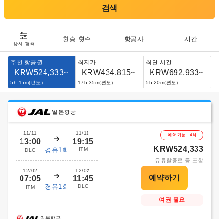
검색
환승 횟수
항공사
시간
상세 검색
추천 항공권
최저가
최단 시간
KRW524,333~
KRW434,815~
KRW692,933~
5h 15m(편도)
17h 35m(편도)
5h 20m(편도)
일본항공
11/11
11/11
예약 가능 4석
13:00
19:15
KRW524,333
경유1회
ITM
DLC
유류할증료 등 포함
12/02
12/02
07:05
11:45
경유1회
DLC
ITM
여권 필요
일본항공