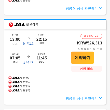
일본항공
항공편 상세 확인하기
일본항공
11/11
11/11
예약 가능 4석
13:00
22:15
KRW526,313
경유1회
KIX
DLC
유류할증료 등 포함
12/02
12/02
07:05
11:45
경유1회
DLC
ITM
여권 필요
일본항공
일본항공
일본항공
일본항공
항공편 상세 확인하기