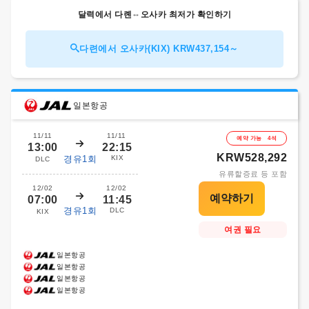
달력에서 다롄⇔오사카 최저가 확인하기
다련에서 오사카(KIX) KRW437,154～
일본항공
11/11
11/11
예약 가능 4석
13:00
22:15
KRW528,292
경유1회
KIX
DLC
유류할증료 등 포함
12/02
12/02
07:00
11:45
경유1회
DLC
KIX
여권 필요
일본항공
일본항공
일본항공
일본항공