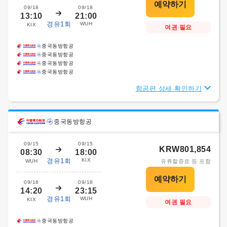
09/18
09/18
13:10
21:00
경유1회
WUH
KIX
여권 필요
중국동방항공
중국동방항공
중국동방항공
중국동방항공
항공편 상세 확인하기
중국동방항공
09/15
09/15
KRW801,854
08:30
18:00
경유1회
KIX
WUH
유류할증료 등 포함
09/18
09/18
14:20
23:15
경유1회
WUH
KIX
여권 필요
중국동방항공