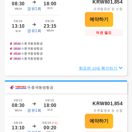
KRW801,854
08:30
18:00
경유1회
KIX
WUH
유류할증료 등 포함
09/18
09/18
13:10
23:15
경유1회
WUH
KIX
여권 필요
중국동방항공
중국동방항공
중국동방항공
중국동방항공
항공편 상세 확인하기
중국동방항공
09/15
09/15
KRW801,854
08:30
18:00
경유1회
KIX
WUH
유류할증료 등 포함
09/18
09/19
(+1)
13:10
00:20