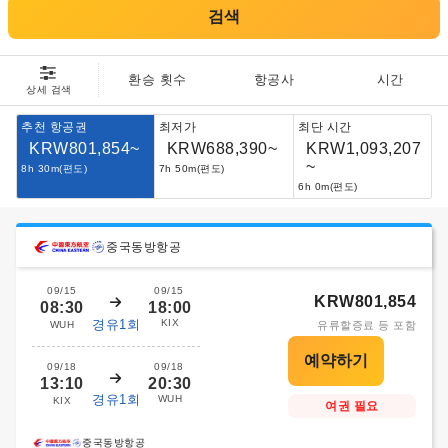
검색
환승 횟수
항공사
시간
상세 검색
추천 항공권
최저가
최단 시간
KRW801,854~
KRW688,390~
KRW1,093,207
~
8h 30m(편도)
7h 50m(편도)
6h 0m(편도)
중국동방항공
09/15
09/15
KRW801,854
08:30
18:00
경유1회
KIX
WUH
유류할증료 등 포함
09/18
09/18
13:10
20:30
경유1회
WUH
KIX
여권 필요
중국동방항공