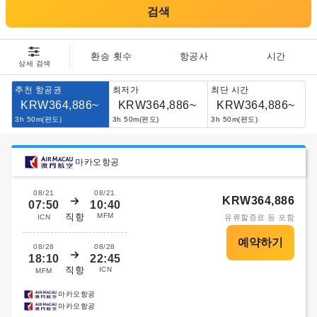
검색
환승 횟수
항공사
시간
상세 검색
추천 항공권
최저가
최단 시간
KRW364,886~
KRW364,886~
KRW364,886~
3h 50m(편도)
3h 50m(편도)
3h 50m(편도)
마카오항공
08/21
08/21
KRW364,886
07:50
10:40
직항
MFM
ICN
유류할증료 등 포함
08/28
08/28
18:10
22:45
직항
ICN
MFM
마카오항공
마카오항공