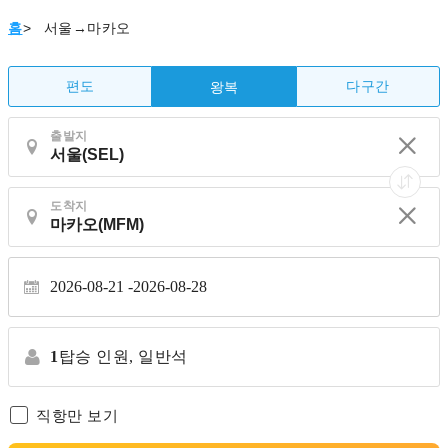
홈
>
서울→마카오
편도
다구간
왕복
출발지
도착지
2026-08-21
2026-08-28
1
탑승 인원,
일반석
직항만 보기