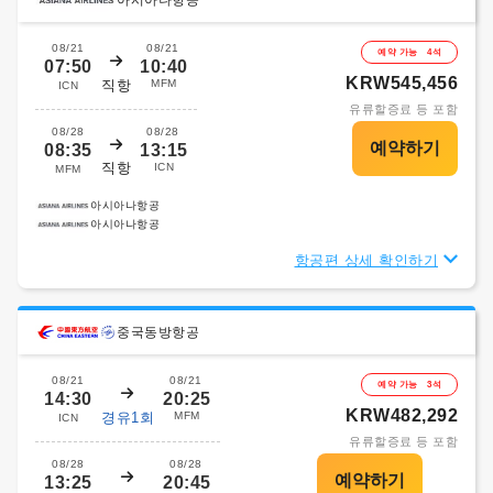
08/21
08/21
예약 가능 4석
07:50
10:40
KRW545,456
직항
MFM
ICN
유류할증료 등 포함
08/28
08/28
08:35
13:15
직항
ICN
MFM
아시아나항공
아시아나항공
항공편 상세 확인하기
중국동방항공
08/21
08/21
예약 가능 3석
14:30
20:25
KRW482,292
경유1회
MFM
ICN
유류할증료 등 포함
08/28
08/28
13:25
20:45