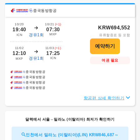
중국동방항공
10/20
10/21
(+1)
KRW694,552
19:40
07:30
경유1회
MXP
ICN
유류할증료 등 포함
11/02
11/03
(+1)
12:10
17:25
경유1회
ICN
MXP
여권 필요
중국동방항공
중국동방항공
중국동방항공
중국동방항공
항공편 상세 확인하기
달력에서 서울⇔밀라노 (이탈리아) 최저가 확인하기
인천에서 밀라노 (이탈리아)(LIN) KRW846,687～