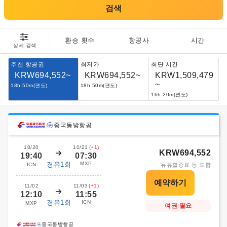
검색
환승 횟수
항공사
시간
상세 검색
추천 항공권
최저가
최단 시간
KRW694,552~
KRW694,552~
KRW1,509,479
~
18h 50m(편도)
18h 50m(편도)
16h 20m(편도)
중국동방항공
10/20
10/21
(+1)
KRW694,552
19:40
07:30
경유1회
MXP
ICN
유류할증료 등 포함
11/02
11/03
(+1)
12:10
11:55
경유1회
ICN
MXP
여권 필요
중국동방항공