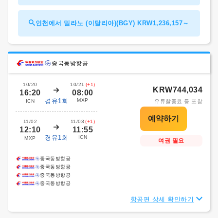
인천에서 밀라노 (이탈리아)(BGY) KRW1,236,157～
중국동방항공
10/20
10/21
(+1)
KRW744,034
16:20
08:00
경유1회
MXP
ICN
유류할증료 등 포함
11/02
11/03
(+1)
12:10
11:55
경유1회
ICN
MXP
여권 필요
중국동방항공
중국동방항공
중국동방항공
중국동방항공
항공편 상세 확인하기