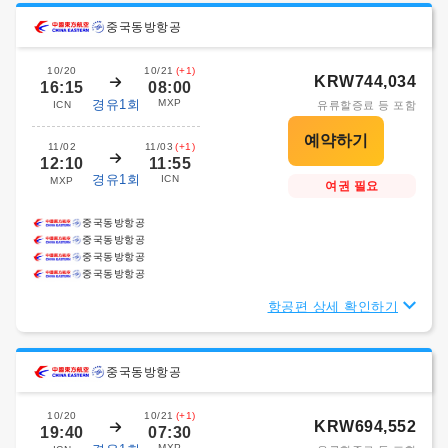
중국동방항공
10/20
10/21
(+1)
KRW744,034
16:15
08:00
경유1회
MXP
ICN
유류할증료 등 포함
11/02
11/03
(+1)
12:10
11:55
경유1회
ICN
MXP
여권 필요
중국동방항공
중국동방항공
중국동방항공
중국동방항공
항공편 상세 확인하기
중국동방항공
10/20
10/21
(+1)
KRW694,552
19:40
07:30
MXP