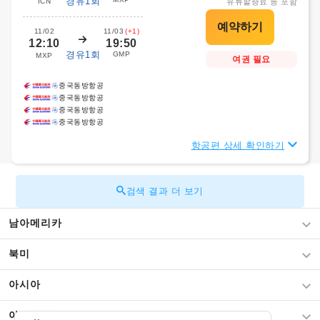
경유1회
ICN
유류할증료 등 포함
11/02
11/03
(+1)
12:10
19:50
경유1회
GMP
MXP
여권 필요
중국동방항공
중국동방항공
중국동방항공
중국동방항공
항공편 상세 확인하기
검색 결과 더 보기
남아메리카
북미
아시아
아프리카