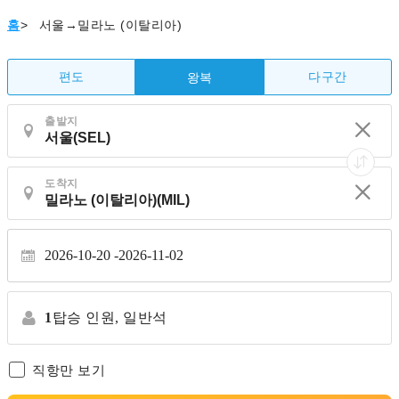
홈
>
서울→밀라노 (이탈리아)
편도
다구간
왕복
출발지
도착지
2026-10-20
2026-11-02
1
탑승 인원,
일반석
직항만 보기