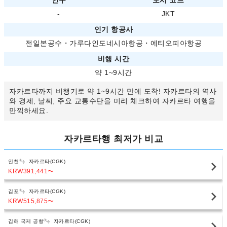
인구
도시 코드
-
JKT
인기 항공사
전일본공수
・
가루다인도네시아항공
・
에티오피아항공
비행 시간
약 1~9시간
자카르타까지 비행기로 약 1~9시간 만에 도착! 자카르타의 역사
와 경제, 날씨, 주요 교통수단을 미리 체크하여 자카르타 여행을
만끽하세요.
자카르타행 최저가 비교
인천
자카르타(CGK)
KRW391,441
〜
김포
자카르타(CGK)
KRW515,875
〜
김해 국제 공항
자카르타(CGK)