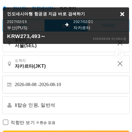
홈
>
아시아
>
인도네시아
>
자카르타
인도네시아행 항공권
지금 바로 검색하기
2027/02/15
2027/02/21
편도
다구간
왕복
부산(PUS)
자카르타
KRW273,493
～
2026/03/29 21:09시점
출발지
도착지
2026-08-08
2026-08-10
1
탑승 인원,
일반석
직항만 보기
※환승 없음