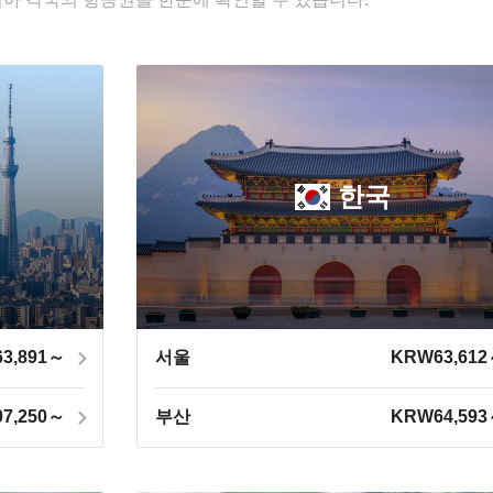
한국
3,891～
서울
KRW63,61
7,250～
부산
KRW64,59