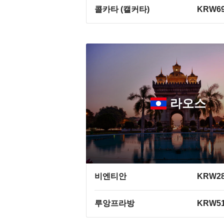
콜카타 (캘커타)
KRW69
라오스
비엔티안
KRW28
루앙프라방
KRW51