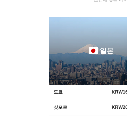
일본
도쿄
KRW16
삿포로
KRW20