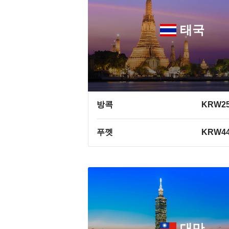
태국
방콕
KRW25
푸껫
KRW44
대만