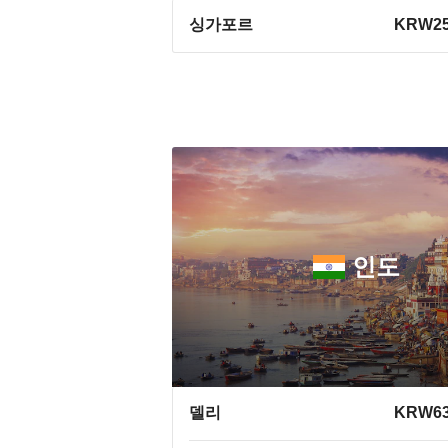
싱가포르
KRW25
인도
델리
KRW63