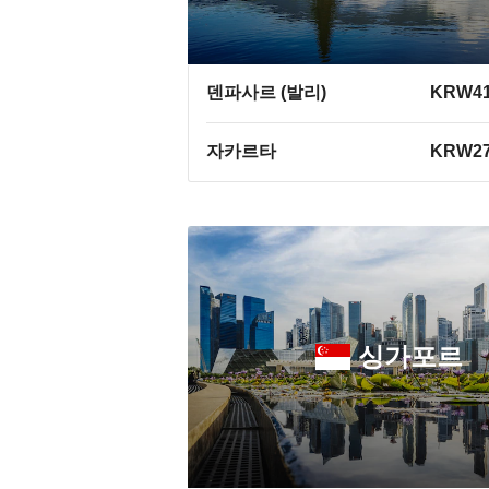
덴파사르 (발리)
KRW41
자카르타
KRW27
싱가포르