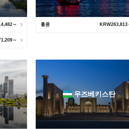
4,482～
홍콩
KRW263,81
1,209～
우즈베키스탄