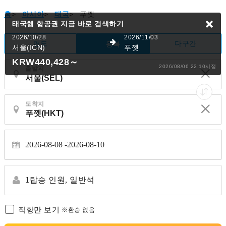
홈
>
아시아
>
태국
>
푸껫
태국행 항공권
지금 바로 검색하기
2026/10/28
2026/11/03
편도
다구간
왕복
서울(ICN)
푸껫
KRW440,428
～
2026/08/06 22:10시점
출발지
도착지
2026-08-08
2026-08-10
1
탑승 인원,
일반석
직항만 보기
※환승 없음