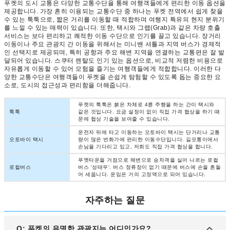
푸켓의 도시 교통은 다양한 교통수단을 통해 여행객들에게 편리한 이동 옵션을
제공합니다. 가장 흔히 이용되는 교통수단 중 하나는 푸켓 전역에서 쉽게 찾을
수 있는 툭툭으로, 짧은 거리를 이동할 때 적합하며 여행지 특유의 현지 분위기
를 느낄 수 있는 매력이 있습니다. 또한, 택시와 그랩(Grab)과 같은 차량 호출
서비스는 보다 편리하고 쾌적한 이동 수단으로 인기를 끌고 있습니다. 장거리
이동이나 주요 관광지 간 이동을 위해서는 미니밴 셔틀과 지역 버스가 경제적
인 선택지로 제공되며, 특히 공항과 주요 해변 지역을 연결하는 교통편은 잘 발
달되어 있습니다. 스쿠터 렌탈도 인기 있는 옵션으로, 비교적 저렴한 비용으로
자유롭게 이동할 수 있어 모험을 즐기는 여행객들에게 적합합니다. 이러한 다
양한 교통수단은 여행객들이 푸켓을 손쉽게 탐험할 수 있도록 돕는 중요한 요
소로, 도시의 접근성과 편리함을 더해줍니다.
푸켓의 툭툭은 붉은 차체로 4륜 주행을 하는 간이 택시와
툭툭
같은 것입니다. 요금 설정이 없이 직접 가격 협상을 하기 때
문에 협상 기술을 보여줄 수 있습니다.
운전자 뒤에 타고 이동하는 오토바이 택시는 단거리나 교통
오토바이 택시
량이 많은 번화가에 편리한 이동수단입니다. 길모퉁이에서
손님을 기다리고 있고, 저희도 직접 가격 협상을 합니다.
푸껫타운을 거점으로 해변으로 승차객을 실어 나르는 로컬
로컬버스
버스 '성태우'. 버스 정류장이 없기 때문에 버스에 손을 흔들
어 세웁니다. 운임은 거의 고정액으로 되어 있습니다.
자주하는 질문
Q: 푸켓의 유명한 관광지는 어디인가요?