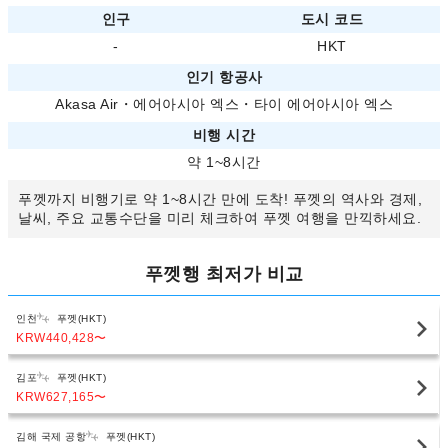
인구
도시 코드
-
HKT
인기 항공사
Akasa Air
・
에어아시아 엑스
・
타이 에어아시아 엑스
비행 시간
약 1~8시간
푸껫까지 비행기로 약 1~8시간 만에 도착! 푸껫의 역사와 경제,
날씨, 주요 교통수단을 미리 체크하여 푸껫 여행을 만끽하세요.
푸껫행 최저가 비교
인천
푸껫(HKT)
KRW440,428
〜
김포
푸껫(HKT)
KRW627,165
〜
김해 국제 공항
푸껫(HKT)