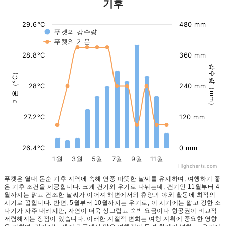
기후
29.6°C
480 mm
푸켓의 강수량
푸켓의 기온
28.8°C
360 mm
강수량（mm）
기온（°C）
28°C
240 mm
27.2°C
120 mm
26.4°C
0 mm
1월
3월
5월
7월
9월
11월
Highcharts.com
푸켓은 열대 몬순 기후 지역에 속해 연중 따뜻한 날씨를 유지하며, 여행하기 좋
은 기후 조건을 제공합니다. 크게 건기와 우기로 나뉘는데, 건기인 11월부터 4
월까지는 맑고 건조한 날씨가 이어져 해변에서의 휴양과 야외 활동에 최적의
시기로 꼽힙니다. 반면, 5월부터 10월까지는 우기로, 이 시기에는 짧고 강한 소
나기가 자주 내리지만, 자연이 더욱 싱그럽고 숙박 요금이나 항공권이 비교적
저렴해지는 장점이 있습니다. 이러한 계절적 변화는 여행 계획에 중요한 영향