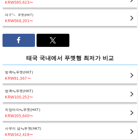
KRW595,623
〜
대구
푸껫(HKT)
KRW568,201
〜
태국 국내에서 푸껫행 최저가 비교
방콕
푸껫(HKT)
KRW81,367
〜
방콕
푸껫(HKT)
KRW100,252
〜
치앙마이
푸껫(HKT)
KRW205,640
〜
사무이 섬
푸껫(HKT)
KRW342,418
〜