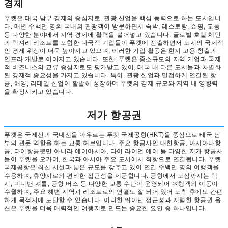
경제
푸켓은 태국 남부 경제의 중심지로, 관광 산업을 핵심 동력으로 하는 도시입니
다. 매년 수백만 명의 국내외 관광객이 방문하면서 숙박, 레스토랑, 쇼핑, 교통
등 다양한 분야에서 지역 경제에 활력을 불어넣고 있습니다. 글로벌 호텔 체인
과 럭셔리 리조트를 포함한 다국적 기업들이 푸켓에 진출하면서 도시의 국제적
인 경제 위상이 더욱 높아지고 있으며, 이러한 기업 활동은 현지 고용 창출과
인프라 개발로 이어지고 있습니다. 또한, 푸켓은 중소규모의 지역 기업과 국제
적 비즈니스의 교류 중심지로도 평가받고 있어, 태국 내 다른 도시들과 차별화
된 경제적 중요성을 가지고 있습니다. 특히, 관광 산업과 밀접하게 연결된 항
공, 해양, 리테일 산업이 활발히 성장하며 푸켓의 경제 규모와 지역 내 영향력
을 확장시키고 있습니다.
저가 항공권
푸켓은 국제선과 국내선을 아우르는 푸켓 국제공항(HKT)을 중심으로 태국 남
부의 관문 역할을 하는 교통 허브입니다. 주요 항공사인 대한항공, 아시아나항
공, 타이항공뿐만 아니라 에어아시아, 타이 라이언 에어 등 다양한 저가 항공사
들이 푸켓을 오가며, 한국과 아시아 주요 도시에서 직항으로 연결됩니다. 푸켓
국제공항은 최신 시설과 넓은 규모를 갖추고 있어 연간 수백만 명의 여행객을
수용하며, 휴양지로의 편리한 접근성을 제공합니다. 공항에서 도심까지는 택
시, 미니밴 셔틀, 공항 버스 등 다양한 교통 수단이 운영되어 여행객의 이동이
수월하며, 주요 해변 지역과 리조트로의 연결도 잘 되어 있어 도착 후에도 간편
하게 목적지에 도달할 수 있습니다. 이러한 뛰어난 접근성과 저렴한 항공권 옵
션은 푸켓을 더욱 매력적인 여행지로 만드는 중요한 요인 중 하나입니다.