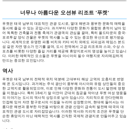
너무나 아름다운 오션뷰 리조트 '푸켓'
푸켓은 태국 남부의 대표적인 관광 도시로, 열대 해변과 풍부한 문화적 매력을
동시에 즐길 수 있는 곳입니다. 과거부터 다양한 문화가 융합된 흔적이 남아 있
어 독특한 건축물과 전통 축제가 관광객의 관심을 끌며, 특히 올드타운의 중국-
포르투갈 양식 건물은 푸켓의 역사를 느낄 수 있는 중요한 유산으로 평가받습
니다. 세계적으로 유명한 파통 비치와 카타 비치 외에도 피피섬과 제임스 본드
섬 같은 자연 명소가 인기를 끌며, 도시 전역에서 고급 리조트와 스파, 수상 스
포츠를 비롯한 다양한 즐길 거리를 제공해 휴양지로서의 명성을 높이고 있습니
다. 이러한 매력적인 요소들은 푸켓을 아시아의 필수 여행지로 자리매김하게
만드는 중요한 요인입니다.
역사
푸켓은 태국 남부의 전략적 위치 덕분에 고대부터 해상 교역의 요충지로 번영
해 온 도시입니다. 과거에는 주석 광산이 풍부해 아시아와 유럽 상인들의 중요
한 교역지로 활용되었으며, 이로 인해 다양한 문화와 전통이 도시 발전에 영향
을 미쳤습니다. 특히 18세기 말 미얀마 군대의 침공을 막아낸 푸켓 여성 영웅들
의 이야기는 도시의 역사적 상징으로 남아 있습니다. 지리적으로 안다만해와
인접해 있어 자연 항구로서의 이점을 누리며 성장했으며, 현대에 들어서는 아
름다운 해변과 풍부한 자연을 바탕으로 관광 산업이 급속히 발전해 태국의 대
표적인 관광 도시로 자리잡았습니다. 이러한 역사와 지리적 조건은 푸켓을 단
순한 휴양지가 아닌 매력적인 역사를 간직한 국제적 관광지로 만들어주고 있습
니다.