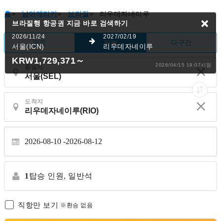
홈
>
남아메리카
>
브라질
>
리우데자네이루
브라질행 항공권
지금 바로 검색하기
2026/11/24
2027/02/19
편도
다구간
왕복
서울(ICN)
리우데자네이루
KRW1,729,371
～
2026/04/15 19:07시점
출발지
도착지
2026-08-10
2026-08-12
1
탑승 인원,
일반석
직항만 보기
※환승 없음