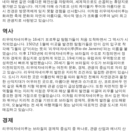
네마 해변 같은 아름다운 해안선을 자랑하며, 세계적으로도 손꼽히는 휴양지로
평가받고 있습니다. 여기에 더해 슈가로프 산의 케이블카 투어와 아름다운 도
시 전경은 방문객에게 잊지 못할 경험을 선사합니다. 이처럼 리우데자네이루는
화려한 축제 문화와 자연의 아름다움, 역사적 명소가 조화를 이루며 남미 최고
의 관광지로 사랑받고 있습니다.
역사
리우데자네이루는 16세기 포르투갈 탐험가들이 처음 도착하면서 그 역사가 시
작되었습니다. 1502년 1월에 이곳을 발견한 탐험가들은 만이 강의 입구로 착
각해 "1월의 강"이라는 뜻의 ‘리우데자네이루(Rio de Janeiro)’라는 이름을 붙
였습니다. 이후 1763년에 리우데자네이루는 브라질의 수도로 지정되면서 정
치와 경제의 중심지로 성장하게 되었고, 19세기에는 유럽과의 무역항으로 번
성하면서 빠르게 발전했습니다. 20세기 들어 브라질의 수도가 브라질리아로
이전되었지만, 리우데자네이루는 여전히 문화, 경제, 관광의 중심지로 자리 잡
고 있습니다. 리우데자네이루의 발전은 지리적 조건과도 밀접한 관련이 있습니
다. 도시가 자리한 곳은 아틀란틱 해안을 따라 펼쳐진 천혜의 자연경관과 울창
한 산악지대가 어우러진 곳으로, 아름다운 해변과 슈가로프 산, 코르코바두 언
덕 같은 독특한 지형 덕분에 관광 산업이 급성장했습니다. 또한 자연적인 항구
역할을 하는 지리적 이점은 무역과 해상 물류의 발전을 이끌며 리우를 남미의
중요한 경제 거점으로 만들었습니다. 이처럼 리우데자네이루는 유서 깊은 역사
와 뛰어난 지리적 조건을 기반으로 브라질의 경제적, 문화적 발전을 선도해왔
으며, 오늘날에는 전 세계 여행객들이 찾는 남미의 대표적인 관광 도시로 자리
매김하고 있습니다.
경제
리우데자네이루는 브라질의 경제적 중심지 중 하나로, 관광 산업과 에너지 산