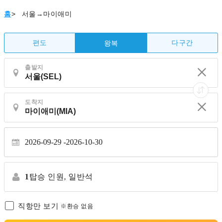
홈
>
서울→마이애미
편도
다구간
왕복
출발지
도착지
2026-09-29
2026-10-30
1
탑승 인원,
일반석
직항만 보기
※환승 없음