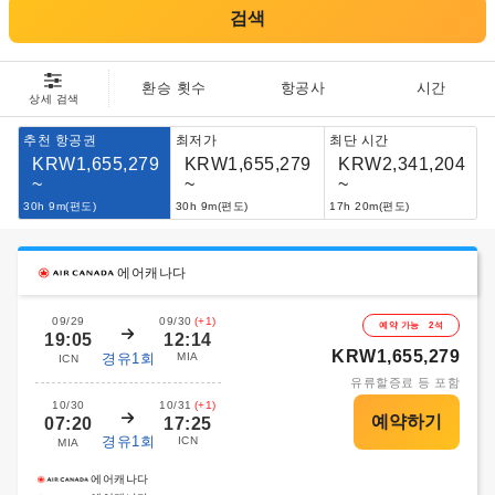
검색
환승 횟수
항공사
시간
상세 검색
추천 항공권
최저가
최단 시간
KRW1,655,279
KRW1,655,279
KRW2,341,204
~
~
~
30h 9m(편도)
30h 9m(편도)
17h 20m(편도)
에어캐나다
09/29
09/30
(+1)
예약 가능 2석
19:05
12:14
KRW1,655,279
경유1회
MIA
ICN
유류할증료 등 포함
10/30
10/31
(+1)
07:20
17:25
경유1회
ICN
MIA
에어캐나다