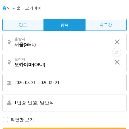
홈
>
서울→오카야마
편도
다구간
왕복
출발지
도착지
2026-08-31
2026-09-21
1
탑승 인원,
일반석
직항만 보기