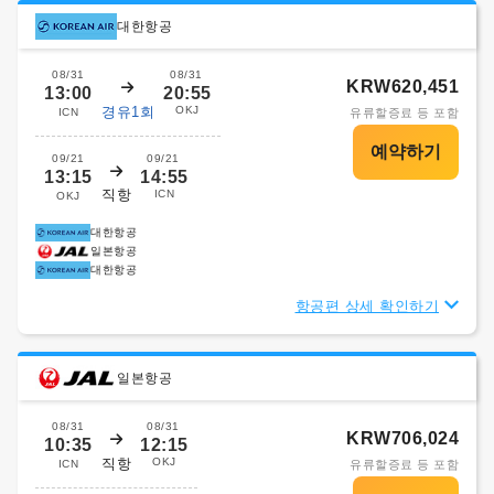
대한항공
08/31
08/31
KRW620,451
13:00
20:55
경유1회
OKJ
ICN
유류할증료 등 포함
09/21
09/21
13:15
14:55
직항
ICN
OKJ
대한항공
일본항공
대한항공
항공편 상세 확인하기
일본항공
08/31
08/31
KRW706,024
10:35
12:15
직항
OKJ
ICN
유류할증료 등 포함