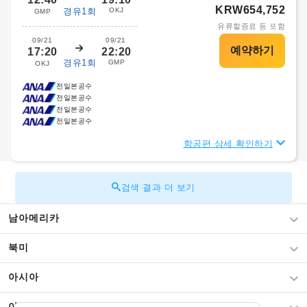
KRW654,752
경유1회
OKJ
GMP
유류할증료 등 포함
09/21
09/21
17:20
22:20
경유1회
GMP
OKJ
전일본공수
전일본공수
전일본공수
전일본공수
항공편 상세 확인하기
검색 결과 더 보기
남아메리카
북미
아시아
아프리카