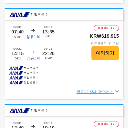
전일본공수
08/31
08/31
예약 가능 4석
07:40
13:35
KRW619,915
경유1회
OKJ
GMP
유류할증료 등 포함
09/21
09/21
14:15
22:20
경유1회
GMP
OKJ
전일본공수
전일본공수
전일본공수
전일본공수
항공편 상세 확인하기
전일본공수
08/31
08/31
예약 가능 4석
12:40
19:10