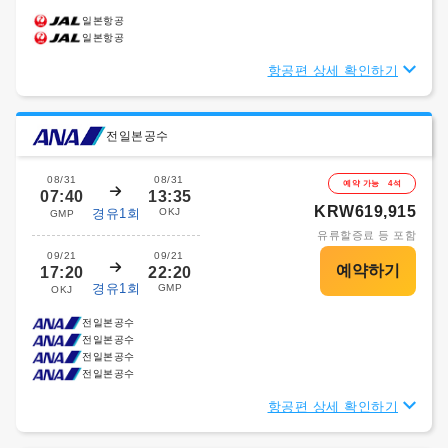
일본항공
일본항공
항공편 상세 확인하기
전일본공수
08/31
08/31
예약 가능 4석
07:40
13:35
KRW619,915
경유1회
OKJ
GMP
유류할증료 등 포함
09/21
09/21
17:20
22:20
경유1회
GMP
OKJ
전일본공수
전일본공수
전일본공수
전일본공수
항공편 상세 확인하기