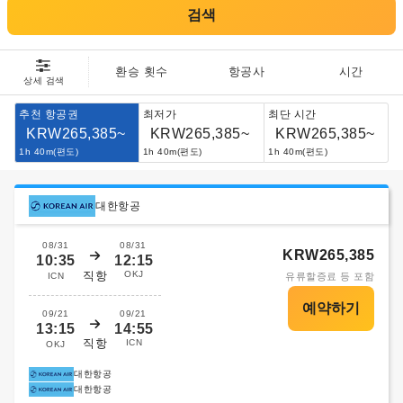
검색
환승 횟수
항공사
시간
상세 검색
추천 항공권
최저가
최단 시간
KRW265,385~
KRW265,385~
KRW265,385~
1h 40m(편도)
1h 40m(편도)
1h 40m(편도)
대한항공
08/31
08/31
KRW265,385
10:35
12:15
직항
OKJ
ICN
유류할증료 등 포함
09/21
09/21
13:15
14:55
직항
ICN
OKJ
대한항공
대한항공