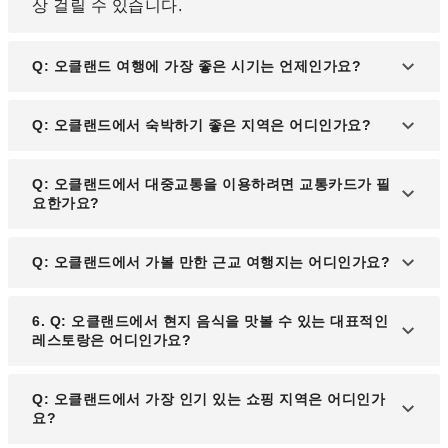
상 걸릴 수 있습니다.
Q: 오클랜드 여행에 가장 좋은 시기는 언제인가요?
A: 오클랜드는 연중 온화한 기후를 가지고 있어 언제
Q: 오클랜드에서 숙박하기 좋은 지역은 어디인가요?
든지 여행이 가능합니다. 하지만 가장 여행하기 좋은
시기는 여름(12~2월)로, 따뜻한 날씨와 맑은 하늘 덕
A: 오클랜드 시내 중심부인 퀸스트리트 주변은 대중
Q: 오클랜드에서 대중교통을 이용하려면 교통카드가 필
분에 해변과 야외 액티비티를 즐기기에 적합합니다.
교통 이용이 편리하고 쇼핑, 레스토랑 등이 밀집해 있
요한가요?
어 관광객들에게 인기가 많습니다. 또한, 바닷가 전망
을 원한다면 비아덕트 하버(Viaduct Harbour) 지역을
A: 오클랜드의 대중교통 이용을 위해서는 AT 홉 카드
Q: 오클랜드에서 가볼 만한 근교 여행지는 어디인가요?
추천합니다.
(AT HOP Card)를 사용하면 편리합니다. 버스, 기차,
페리 등 다양한 교통수단에서 사용할 수 있으며, 1회
A: 오클랜드에서 당일치기 여행이 가능한 인기 근교
6. Q: 오클랜드에서 현지 음식을 맛볼 수 있는 대표적인
권보다 요금이 저렴합니다.
여행지로는 와이헤케 섬(Waiheke Island), 로토루아
레스토랑은 어디인가요?
(Rotorua), 코로만델 반도(Coromandel Peninsula)
등이 있으며, 자연경관과 와이너리 투어 등을 즐길 수
A: 오클랜드에서는 신선한 해산물과 뉴질랜드 전통
Q: 오클랜드에서 가장 인기 있는 쇼핑 지역은 어디인가
있습니다.
요리를 맛볼 수 있습니다. 특히 '오이스터 앤 초콜릿
요?
(Oyster & Chop)'은 신선한 굴 요리로 유명하며, '더