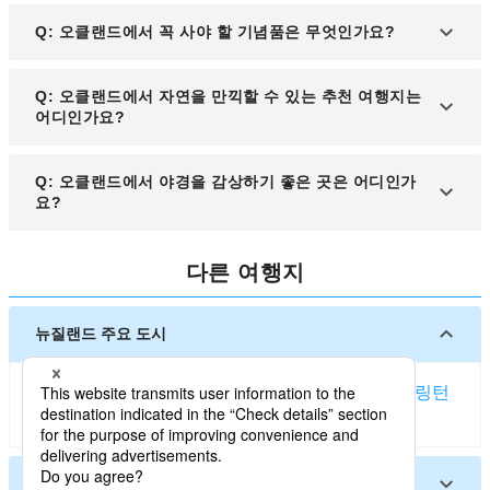
그로브(The Grove)'는 고급 뉴질랜드 요리를 제공하
A: 오클랜드에서 쇼핑을 즐기기 좋은 곳으로는 퀸스
Q: 오클랜드에서 꼭 사야 할 기념품은 무엇인가요?
는 레스토랑으로 평가받고 있습니다.
트리트(Queen Street), 뉴마켓(Newmarket), 실비아
파크(Sylvia Park) 등이 있으며, 다양한 브랜드와 뉴
A: 오클랜드에서는 마누카 꿀(Manuka Honey), 메리
Q: 오클랜드에서 자연을 만끽할 수 있는 추천 여행지는
질랜드 특산품을 구매할 수 있습니다.
노 울 제품, 포후투카와(Pōhutukawa) 나무 조각품,
어디인가요?
뉴질랜드 와인 등이 대표적인 기념품으로 인기가 많
습니다.
A: 오클랜드 근교에는 아름다운 자연을 감상할 수 있
Q: 오클랜드에서 야경을 감상하기 좋은 곳은 어디인가
는 곳이 많습니다. 랑기토토 섬(Rangitoto Island)에
요?
서는 화산 지형을 탐방할 수 있으며, 와이타케레 산맥
(Waitākere Ranges)에서는 트레킹과 폭포를 즐길 수
A: 오클랜드의 대표적인 야경 명소로는 스카이 타워
다른 여행지
있습니다.
(Sky Tower)가 있으며, 정상에서 도심과 항구를 한눈
에 내려다볼 수 있습니다. 또한, 마운트 이든(Mount
Eden)과 미션 베이(Mission Bay)도 야경을 감상하기
뉴질랜드 주요 도시
좋은 장소로 추천됩니다.
오클랜드 (뉴질랜드)
크라이스트처치
퀸스타운
웰링턴
더니든
넬슨 (뉴질랜드)
뉴질랜드 기타 도시