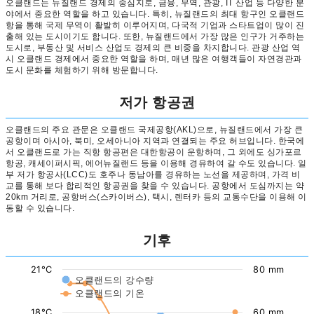
오클랜드는 뉴질랜드 경제의 중심지로, 금융, 무역, 관광, IT 산업 등 다양한 분
야에서 중요한 역할을 하고 있습니다. 특히, 뉴질랜드의 최대 항구인 오클랜드
항을 통해 국제 무역이 활발히 이루어지며, 다국적 기업과 스타트업이 많이 진
출해 있는 도시이기도 합니다. 또한, 뉴질랜드에서 가장 많은 인구가 거주하는
도시로, 부동산 및 서비스 산업도 경제의 큰 비중을 차지합니다. 관광 산업 역
시 오클랜드 경제에서 중요한 역할을 하며, 매년 많은 여행객들이 자연경관과
도시 문화를 체험하기 위해 방문합니다.
저가 항공권
오클랜드의 주요 관문은 오클랜드 국제공항(AKL)으로, 뉴질랜드에서 가장 큰
공항이며 아시아, 북미, 오세아니아 지역과 연결되는 주요 허브입니다. 한국에
서 오클랜드로 가는 직항 항공편은 대한항공이 운항하며, 그 외에도 싱가포르
항공, 캐세이퍼시픽, 에어뉴질랜드 등을 이용해 경유하여 갈 수도 있습니다. 일
부 저가 항공사(LCC)도 호주나 동남아를 경유하는 노선을 제공하며, 가격 비
교를 통해 보다 합리적인 항공권을 찾을 수 있습니다. 공항에서 도심까지는 약
20km 거리로, 공항버스(스카이버스), 택시, 렌터카 등의 교통수단을 이용해 이
동할 수 있습니다.
기후
21°C
80 mm
오클랜드의 강수량
오클랜드의 기온
18°C
60 mm