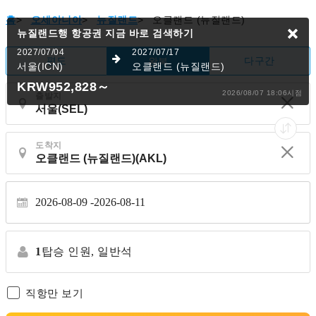
홈
>
오세아니아
>
뉴질랜드
>
오클랜드 (뉴질랜드)
뉴질랜드행 항공권
지금 바로 검색하기
2027/07/04
2027/07/17
편도
다구간
왕복
서울(ICN)
오클랜드 (뉴질랜드)
KRW952,828
～
2026/08/07 18:06시점
출발지
도착지
2026-08-09
2026-08-11
1
탑승 인원,
일반석
직항만 보기