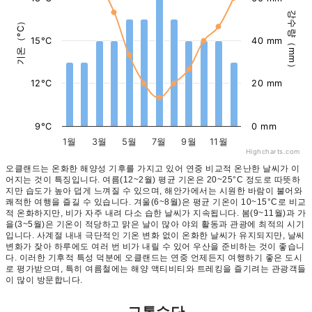
강수량（mm）
기온（°C）
15°C
40 mm
12°C
20 mm
9°C
0 mm
1월
3월
5월
7월
9월
11월
Highcharts.com
오클랜드는 온화한 해양성 기후를 가지고 있어 연중 비교적 온난한 날씨가 이
어지는 것이 특징입니다. 여름(12~2월) 평균 기온은 20~25°C 정도로 따뜻하
지만 습도가 높아 덥게 느껴질 수 있으며, 해안가에서는 시원한 바람이 불어와
쾌적한 여행을 즐길 수 있습니다. 겨울(6~8월)은 평균 기온이 10~15°C로 비교
적 온화하지만, 비가 자주 내려 다소 습한 날씨가 지속됩니다. 봄(9~11월)과 가
을(3~5월)은 기온이 적당하고 맑은 날이 많아 야외 활동과 관광에 최적의 시기
입니다. 사계절 내내 극단적인 기온 변화 없이 온화한 날씨가 유지되지만, 날씨
변화가 잦아 하루에도 여러 번 비가 내릴 수 있어 우산을 준비하는 것이 좋습니
다. 이러한 기후적 특성 덕분에 오클랜드는 연중 언제든지 여행하기 좋은 도시
로 평가받으며, 특히 여름철에는 해양 액티비티와 트레킹을 즐기려는 관광객들
이 많이 방문합니다.
교통수단