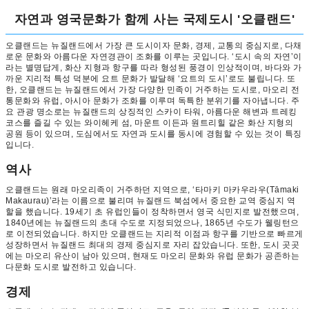
자연과 영국문화가 함께 사는 국제도시 '오클랜드'
오클랜드는 뉴질랜드에서 가장 큰 도시이자 문화, 경제, 교통의 중심지로, 다채
로운 문화와 아름다운 자연경관이 조화를 이루는 곳입니다. ‘도시 속의 자연’이
라는 별명답게, 화산 지형과 항구를 따라 형성된 풍경이 인상적이며, 바다와 가
까운 지리적 특성 덕분에 요트 문화가 발달해 ‘요트의 도시’로도 불립니다. 또
한, 오클랜드는 뉴질랜드에서 가장 다양한 민족이 거주하는 도시로, 마오리 전
통문화와 유럽, 아시아 문화가 조화를 이루며 독특한 분위기를 자아냅니다. 주
요 관광 명소로는 뉴질랜드의 상징적인 스카이 타워, 아름다운 해변과 트레킹
코스를 즐길 수 있는 와이헤케 섬, 마운트 이든과 원트리힐 같은 화산 지형의
공원 등이 있으며, 도심에서도 자연과 도시를 동시에 경험할 수 있는 것이 특징
입니다.
역사
오클랜드는 원래 마오리족이 거주하던 지역으로, ‘타마키 마카우라우(Tāmaki
Makaurau)’라는 이름으로 불리며 뉴질랜드 북섬에서 중요한 교역 중심지 역
할을 했습니다. 19세기 초 유럽인들이 정착하면서 영국 식민지로 발전했으며,
1840년에는 뉴질랜드의 초대 수도로 지정되었으나, 1865년 수도가 웰링턴으
로 이전되었습니다. 하지만 오클랜드는 지리적 이점과 항구를 기반으로 빠르게
성장하면서 뉴질랜드 최대의 경제 중심지로 자리 잡았습니다. 또한, 도시 곳곳
에는 마오리 유산이 남아 있으며, 현재도 마오리 문화와 유럽 문화가 공존하는
다문화 도시로 발전하고 있습니다.
경제