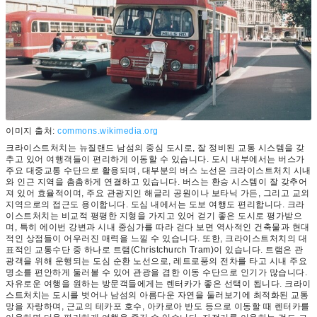
이미지 출처:
commons.wikimedia.org
크라이스트처치는 뉴질랜드 남섬의 중심 도시로, 잘 정비된 교통 시스템을 갖
추고 있어 여행객들이 편리하게 이동할 수 있습니다. 도시 내부에서는 버스가
주요 대중교통 수단으로 활용되며, 대부분의 버스 노선은 크라이스트처치 시내
와 인근 지역을 촘촘하게 연결하고 있습니다. 버스는 환승 시스템이 잘 갖추어
져 있어 효율적이며, 주요 관광지인 해글리 공원이나 보타닉 가든, 그리고 교외
지역으로의 접근도 용이합니다. 도심 내에서는 도보 여행도 편리합니다. 크라
이스트처치는 비교적 평평한 지형을 가지고 있어 걷기 좋은 도시로 평가받으
며, 특히 에이번 강변과 시내 중심가를 따라 걷다 보면 역사적인 건축물과 현대
적인 상점들이 어우러진 매력을 느낄 수 있습니다. 또한, 크라이스트처치의 대
표적인 교통수단 중 하나로 트램(Christchurch Tram)이 있습니다. 트램은 관
광객을 위해 운행되는 도심 순환 노선으로, 레트로풍의 전차를 타고 시내 주요
명소를 편안하게 둘러볼 수 있어 관광을 겸한 이동 수단으로 인기가 많습니다.
자유로운 여행을 원하는 방문객들에게는 렌터카가 좋은 선택이 됩니다. 크라이
스트처치는 도시를 벗어나 남섬의 아름다운 자연을 둘러보기에 최적화된 교통
망을 자랑하며, 근교의 테카포 호수, 아카로아 반도 등으로 이동할 때 렌터카를