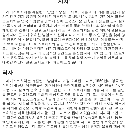
처치'
크라이스트처치는 뉴질랜드 남섬의 중심 도시로, "가든 시티"라는 별명답게 잘
가꿔진 정원과 공원이 어우러진 아름다운 도시입니다. 문화적 관점에서 크라이
스트처치는 영국의 영향을 강하게 받아 고풍스러운 건축물과 정교한 도시 설계
가 돋보이며, 캔터베리 박물관과 아트 센터를 통해 뉴질랜드의 역사와 예술을
체험할 수 있습니다. 관광 도시로서의 크라이스트처치는 남섬 여행의 관문으로
평가되며, 근교에 위치한 남알프스 산맥과 테카포 호수 등 자연 경관을 찾아 많
은 관광객이 방문합니다. 또한 해글리 공원과 에이번 강에서의 여유로운 산책
과 보트 체험은 크라이스트처치의 일상 속 평화로움을 느끼기에 충분합니다.
도시 내에는 다양한 현대적 상점과 레스토랑이 자리하고 있으며, 재건축된 카
시드럴 광장은 이 도시의 상징적인 공간으로 손꼽힙니다. 이처럼 크라이스트처
치는 유럽풍의 도시 분위기와 뉴질랜드 특유의 청정 자연이 조화를 이루며 남
태평양 최고의 관광 도시로 자리매김하고 있습니다.
역사
크라이스트처치는 뉴질랜드 남섬에서 가장 오래된 도시로, 1850년대 영국 캔
터베리 출신의 이주민들이 정착하면서 본격적으로 발전하기 시작했습니다. 영
국풍 도시 설계와 건축 양식을 도입한 크라이스트처치는 "가든 시티"라는 별명
을 얻으며 뉴질랜드의 문화적 중심지로 자리 잡았습니다. 도시 곳곳에는 빅토
리아 시대의 고풍스러운 건축물과 영국식 정원이 잘 보존되어 있으며, 이는 영
국 식민지 시절의 흔적을 잘 보여줍니다. 2011년 강진으로 인해 도시의 일부가
큰 피해를 입었으나, 이후 재건축과 도시 개발이 활발히 진행되면서 크라이스
트처치는 더욱 현대적이고 활기찬 도시로 거듭나고 있습니다. 지리적 조건 또
한 크라이스트처치의 발전에 중요한 역할을 했습니다. 뉴질랜드 남섬의 동쪽
해안에 위치한 이 도시는 캔터베리 평원의 중심에 자리해 농업과 목축업의 중
심지로 번영했습니다. 또한, 근교의 리틀턴 항구는 남섬 무역과 물류의 핵심 역