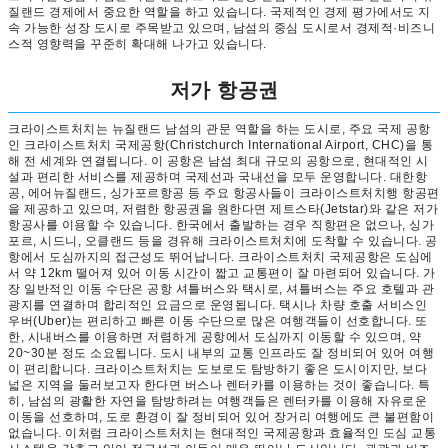
질랜드 경제에서 중요한 역할을 하고 있습니다. 국제적인 경제 평가에서도 지
속 가능한 성장 도시로 주목받고 있으며, 남섬의 중심 도시로서 경제적·비즈니
스적 영향력을 꾸준히 확대해 나가고 있습니다.
저가 항공권
크라이스트처치는 뉴질랜드 남섬의 관문 역할을 하는 도시로, 주요 국제 공항
인 크라이스트처치 국제공항(Christchurch International Airport, CHC)을 통
해 전 세계와 연결됩니다. 이 공항은 남섬 최대 규모의 공항으로, 현대적인 시
설과 편리한 서비스를 제공하며 국제선과 국내선을 모두 운영합니다. 대한항
공, 에어뉴질랜드, 싱가포르항공 등 주요 항공사들이 크라이스트처치행 항공편
을 제공하고 있으며, 저렴한 항공권을 원한다면 제트스타(Jetstar)와 같은 저가
항공사를 이용할 수 있습니다. 한국에서 출발하는 경우 직항편은 없으나, 싱가
포르, 시드니, 오클랜드 등을 경유해 크라이스트처치에 도착할 수 있습니다. 공
항에서 도심까지의 접근성도 뛰어납니다. 크라이스트처치 국제공항은 도심에
서 약 12km 떨어져 있어 이동 시간이 짧고 교통편이 잘 마련되어 있습니다. 가
장 일반적인 이동 수단은 공항 셔틀버스와 택시로, 셔틀버스는 주요 호텔과 관
광지를 연결하며 합리적인 요금으로 운영됩니다. 택시나 차량 호출 서비스인
우버(Uber)는 편리하고 빠른 이동 수단으로 많은 여행객들이 선호합니다. 또
한, 시내버스를 이용하면 저렴하게 공항에서 도심까지 이동할 수 있으며, 약
20~30분 정도 소요됩니다. 도시 내부의 교통 인프라도 잘 정비되어 있어 여행
이 편리합니다. 크라이스트처치는 도보로도 탐방하기 좋은 도시이지만, 보다
넓은 지역을 둘러보고자 한다면 버스나 렌터카를 이용하는 것이 좋습니다. 특
히, 남섬의 광활한 자연을 탐방하려는 여행객들은 렌터카를 이용해 자유로운
이동을 선호하며, 도로 환경이 잘 정비되어 있어 장거리 여행에도 큰 불편함이
없습니다. 이처럼 크라이스트처치는 현대적인 국제공항과 효율적인 도심 교통