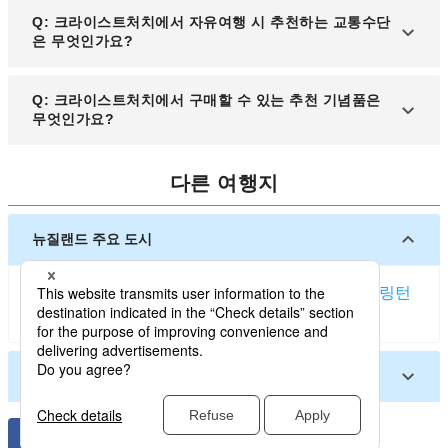
A: 크라이스트처치 국제공항에서 도심까지는 공항
Q: 크라이스트처치에서 자유여행 시 추천하는 교통수단
셔틀버스, 택시, 우버를 이용해 약 20~30분 정도 소
은 무엇인가요?
요되며, 버스는 가장 경제적인 이동 수단입니다.
A: 크라이스트처치에서는 대중버스와 트램이 잘 갖
Q: 크라이스트처치에서 구매할 수 있는 추천 기념품은
춰져 있으며, 근교 여행을 계획한다면 렌터카를 이용
무엇인가요?
해 남섬의 아름다운 자연을 편리하게 탐방할 수 있습
니다.
A: 크라이스트처치에서는 뉴질랜드 특산품인 양모
다른 여행지
제품, 마누카 꿀, 그리고 뉴질랜드산 와인이 기념품으
로 인기가 많습니다.
뉴질랜드 주요 도시
오클랜드 (뉴질랜드)
크라이스트처치
퀸스타운
웰링턴
더니든
넬슨 (뉴질랜드)
뉴질랜드 기타 도시
블레넘 (뉴질랜드)
와나카
타우랑가
로토루아