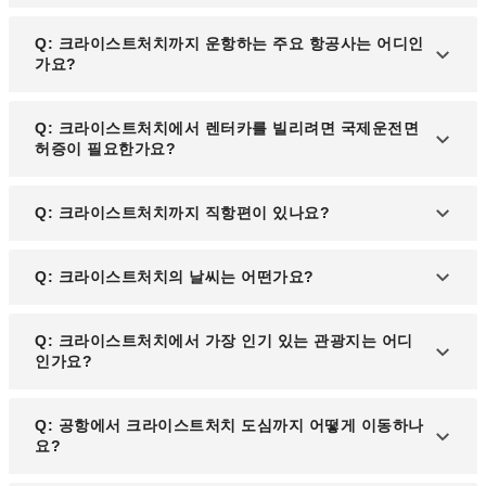
A: 크라이스트처치의 주요 관문은 크라이스트처치
Q: 크라이스트처치까지 운항하는 주요 항공사는 어디인
국제공항(CHC)으로, 뉴질랜드 남섬의 대표 공항입
가요?
니다. 남극 관측기지로도 활용될 만큼 중요한 역할을
하고 있으며, 다양한 국내·국제선이 운항되고 있습니
A: 에어뉴질랜드, 대한항공, 싱가포르항공 등 주요 항
Q: 크라이스트처치에서 렌터카를 빌리려면 국제운전면
다.
공사들이 크라이스트처치행 노선을 제공하며, 오클
허증이 필요한가요?
랜드, 브리즈번, 시드니 등을 경유해 이동할 수 있습
니다.
A: 네, 뉴질랜드에서 렌터카를 이용하려면 국제운전
Q: 크라이스트처치까지 직항편이 있나요?
면허증이 필요합니다. 렌터카 대여 시 필수로 제시해
야 하므로 출국 전에 준비하는 것이 좋습니다.
A: 현재 한국에서 크라이스트처치로 가는 직항편은
Q: 크라이스트처치의 날씨는 어떤가요?
없으며, 오클랜드, 시드니, 싱가포르 등 주요 도시를
경유해 이동해야 합니다.
A: 크라이스트처치는 온대 해양성 기후로 연중 온화
Q: 크라이스트처치에서 가장 인기 있는 관광지는 어디
하지만, 여름(12월2월)이 가장 따뜻하며 겨울(6월8
인가요?
월)에는 스키를 즐길 수 있을 정도로 쌀쌀해집니다.
A: 크라이스트처치의 대표 명소로는 보타닉 가든, 해
Q: 공항에서 크라이스트처치 도심까지 어떻게 이동하나
글리 공원, 그리고 레트로풍의 트램을 타고 시내를 둘
요?
러볼 수 있는 크라이스트처치 트램이 있습니다.