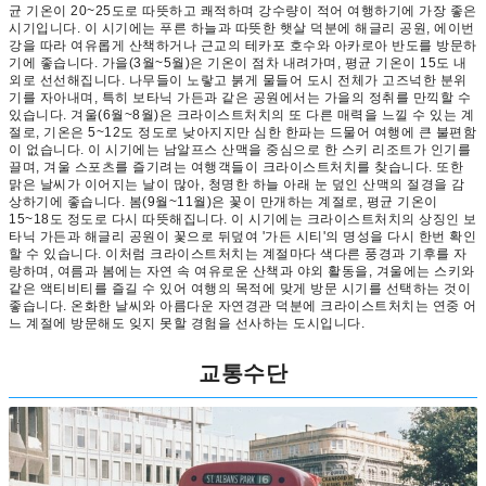
균 기온이 20~25도로 따뜻하고 쾌적하며 강수량이 적어 여행하기에 가장 좋은
시기입니다. 이 시기에는 푸른 하늘과 따뜻한 햇살 덕분에 해글리 공원, 에이번
강을 따라 여유롭게 산책하거나 근교의 테카포 호수와 아카로아 반도를 방문하
기에 좋습니다. 가을(3월~5월)은 기온이 점차 내려가며, 평균 기온이 15도 내
외로 선선해집니다. 나무들이 노랗고 붉게 물들어 도시 전체가 고즈넉한 분위
기를 자아내며, 특히 보타닉 가든과 같은 공원에서는 가을의 정취를 만끽할 수
있습니다. 겨울(6월~8월)은 크라이스트처치의 또 다른 매력을 느낄 수 있는 계
절로, 기온은 5~12도 정도로 낮아지지만 심한 한파는 드물어 여행에 큰 불편함
이 없습니다. 이 시기에는 남알프스 산맥을 중심으로 한 스키 리조트가 인기를
끌며, 겨울 스포츠를 즐기려는 여행객들이 크라이스트처치를 찾습니다. 또한
맑은 날씨가 이어지는 날이 많아, 청명한 하늘 아래 눈 덮인 산맥의 절경을 감
상하기에 좋습니다. 봄(9월~11월)은 꽃이 만개하는 계절로, 평균 기온이
15~18도 정도로 다시 따뜻해집니다. 이 시기에는 크라이스트처치의 상징인 보
타닉 가든과 해글리 공원이 꽃으로 뒤덮여 '가든 시티'의 명성을 다시 한번 확인
할 수 있습니다. 이처럼 크라이스트처치는 계절마다 색다른 풍경과 기후를 자
랑하며, 여름과 봄에는 자연 속 여유로운 산책과 야외 활동을, 겨울에는 스키와
같은 액티비티를 즐길 수 있어 여행의 목적에 맞게 방문 시기를 선택하는 것이
좋습니다. 온화한 날씨와 아름다운 자연경관 덕분에 크라이스트처치는 연중 어
느 계절에 방문해도 잊지 못할 경험을 선사하는 도시입니다.
교통수단