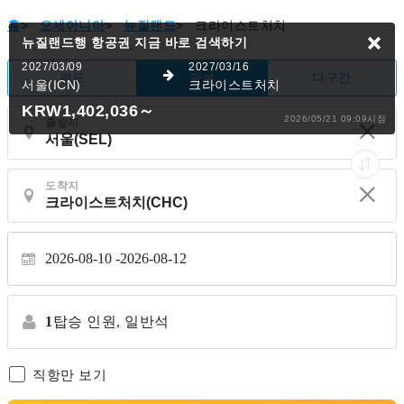
홈
>
오세아니아
>
뉴질랜드
>
크라이스트처치
뉴질랜드행 항공권
지금 바로 검색하기
2027/03/09
2027/03/16
편도
다구간
왕복
서울(ICN)
크라이스트처치
KRW1,402,036
～
2026/05/21 09:09시점
출발지
도착지
2026-08-10
2026-08-12
1
탑승 인원,
일반석
직항만 보기