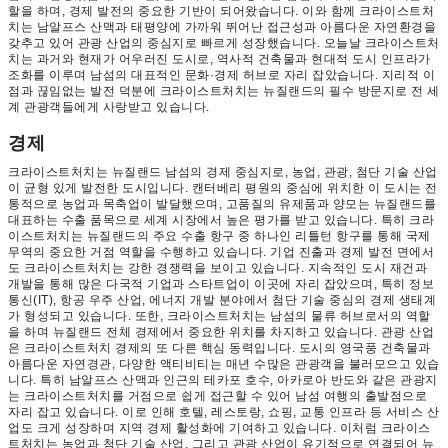
할을 하며, 경제 발전의 중요한 기반이 되어왔습니다. 이와 함께 크라이스트처
치는 남알프스 산맥과 태평양에 가까워 뛰어난 접근성과 아름다운 자연환경을
갖추고 있어 관광 산업의 중심지로 빠르게 성장했습니다. 오늘날 크라이스트처
치는 과거와 현재가 어우러진 도시로, 역사적 건축물과 현대적 도시 인프라가
조화를 이루며 남섬의 대표적인 문화·경제 허브로 자리 잡았습니다. 지리적 이
점과 끊임없는 발전 덕분에 크라이스트처치는 뉴질랜드의 필수 방문지로 전 세
계 관광객들에게 사랑받고 있습니다.
경제
크라이스트처치는 뉴질랜드 남섬의 경제 중심지로, 농업, 관광, 첨단 기술 산업
이 균형 있게 발전한 도시입니다. 캔터베리 평원의 중심에 위치한 이 도시는 전
통적으로 농업과 목축업이 발달했으며, 고품질의 유제품과 양모는 뉴질랜드를
대표하는 수출 품목으로 세계 시장에서 높은 평가를 받고 있습니다. 특히 크라
이스트처치는 뉴질랜드의 주요 수출 항구 중 하나인 리틀턴 항구를 통해 국제
무역의 중요한 거점 역할을 수행하고 있습니다. 기업 진출과 경제 발전 면에서
도 크라이스트처치는 강한 경쟁력을 보이고 있습니다. 지속적인 도시 재건과
개발을 통해 많은 다국적 기업과 스타트업이 이곳에 자리 잡았으며, 특히 정보
통신(IT), 항공 우주 산업, 에너지 개발 분야에서 첨단 기술 중심의 경제 생태계
가 형성되고 있습니다. 또한, 크라이스트처치는 남섬의 물류 허브로서의 역할
을 하며 뉴질랜드 전체 경제에서 중요한 위치를 차지하고 있습니다. 관광 산업
은 크라이스트처치 경제의 또 다른 핵심 동력입니다. 도시의 영국풍 건축물과
아름다운 자연경관, 다양한 액티비티는 매년 수많은 관광객을 불러모으고 있습
니다. 특히 남알프스 산맥과 인근의 테카포 호수, 아카로아 반도와 같은 관광지
는 크라이스트처치를 거점으로 쉽게 접근할 수 있어 남섬 여행의 출발점으로
자리 잡고 있습니다. 이로 인해 호텔, 레스토랑, 쇼핑, 교통 인프라 등 서비스 산
업도 크게 성장하며 지역 경제 활성화에 기여하고 있습니다. 이처럼 크라이스
트처치는 농업과 첨단 기술 산업, 그리고 관광 산업이 유기적으로 연결되어 뉴