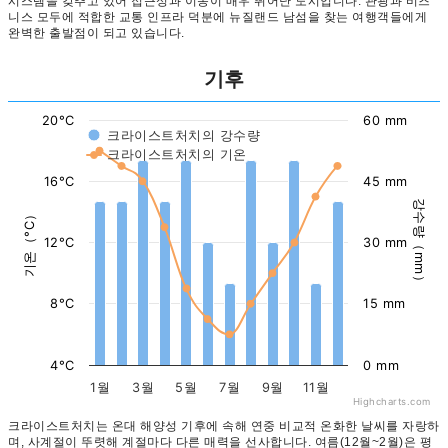
시스템을 갖추고 있어 접근성과 이동이 매우 뛰어난 도시입니다. 관광과 비즈
니스 모두에 적합한 교통 인프라 덕분에 뉴질랜드 남섬을 찾는 여행객들에게
완벽한 출발점이 되고 있습니다.
기후
20°C
60 mm
크라이스트처치의 강수량
크라이스트처치의 기온
16°C
45 mm
강수량（mm）
기온（°C）
12°C
30 mm
8°C
15 mm
4°C
0 mm
1월
3월
5월
7월
9월
11월
Highcharts.com
크라이스트처치는 온대 해양성 기후에 속해 연중 비교적 온화한 날씨를 자랑하
며, 사계절이 뚜렷해 계절마다 다른 매력을 선사합니다. 여름(12월~2월)은 평