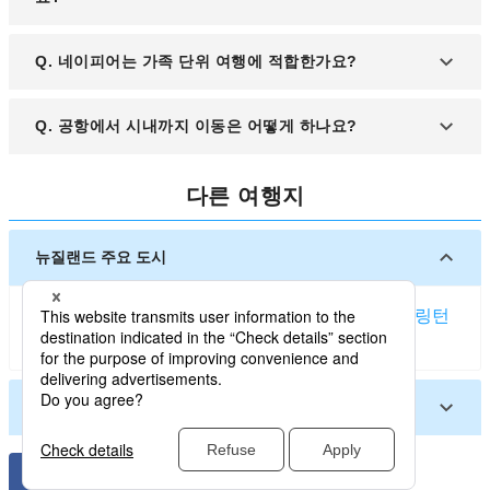
다.
A. 주요 지역 간 로컬 버스 노선이 있으며, 짧은 거리
Q. 네이피어는 가족 단위 여행에 적합한가요?
는 도보 또는 자전거로도 이동이 가능합니다.
A. 해양 박물관, 해변, 가족 친화적 레스토랑이 많아
Q. 공항에서 시내까지 이동은 어떻게 하나요?
아이들과 함께하는 가족 여행지로도 적합합니다.
A. 공항에서 네이피어 시내까지는 택시, 셔틀버스 또
다른 여행지
는 렌터카로 약 10분 정도 소요됩니다.
뉴질랜드 주요 도시
오클랜드 (뉴질랜드)
크라이스트처치
퀸스타운
웰링턴
더니든
넬슨 (뉴질랜드)
뉴질랜드 기타 도시
블레넘 (뉴질랜드)
와나카
타우랑가
로토루아
뉴플리머스
인버카길
케리케리
네이피어 (뉴질랜드)