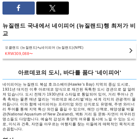
뉴질랜드 국내에서 네이피어 (뉴질랜드)행 최저가 비
교
오클랜드 (뉴질랜드)
네이피어 (뉴질랜드)(NPE)
KRW309,088
〜
아르데코의 도시, 바다를 품다 '네이피어'
네이피어는 뉴질랜드 북섬 호크스베이(Hawke’s Bay) 지역의 중심 도시로,
1931년 대지진 이후 아르데코 양식으로 재건된 독특한 도시 경관으로 잘 알려
져 있습니다. 도시 전체가 1930년대 스타일로 통일되어 있어, 거리 투어나 건
축 축제는 물론 매년 열리는 ‘아르데코 페스티벌’에는 세계 각지의 관광객이 몰
려듭니다. 이와 함께 네이피어는 프리미엄 와인 산지로도 유명해, 주변 와이너
리 투어를 통해 지역 특산 와인을 즐길 수 있으며, 해안 산책로, 해양생물 박물
관(National Aquarium of New Zealand), 벽화 거리 등 문화·자연이 어우러진
명소들도 다양합니다. 예술적 감성과 휴양적 여유를 동시에 느낄 수 있는 도시
로, 미식과 건축, 자연을 아우르는 여행지를 찾는 이들에게 매력적인 목적지로
손꼽힙니다.