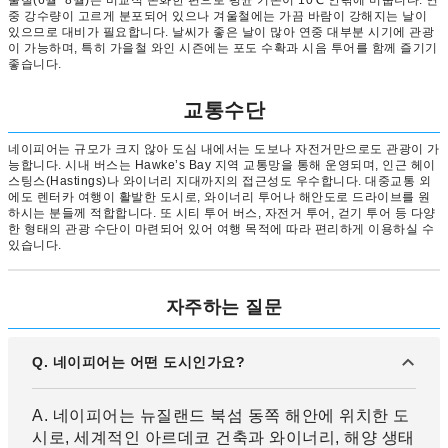
울철(6월~8월)은 비교적 온화한 편으로 평균 기온이 10℃ 안팎에 머뭅니다. 연
중 강수량이 고르게 분포되어 있으나 겨울철에는 가끔 바람이 강해지는 날이
있으므로 대비가 필요합니다. 날씨가 좋은 날이 많아 연중 대부분 시기에 관광
이 가능하며, 특히 가을철 와인 시즌에는 포도 수확과 시음 투어를 함께 즐기기
좋습니다.
교통수단
네이피어는 규모가 크지 않아 도심 내에서는 도보나 자전거만으로도 관광이 가
능합니다. 시내 버스는 Hawke’s Bay 지역 교통망을 통해 운영되며, 인근 헤이
스팅스(Hastings)나 와이너리 지대까지의 접근성도 우수합니다. 대중교통 외
에도 렌터카 여행이 활발한 도시로, 와이너리 투어나 해안도로 드라이브를 원
하시는 분들께 적합합니다. 또 시티 투어 버스, 자전거 투어, 걷기 투어 등 다양
한 형태의 관광 수단이 마련되어 있어 여행 목적에 따라 편리하게 이용하실 수
있습니다.
자주하는 질문
Q. 네이피어는 어떤 도시인가요?
A. 네이피어는 뉴질랜드 북섬 동쪽 해안에 위치한 도
시로, 세계적인 아르데코 건축과 와이너리, 해양 생태