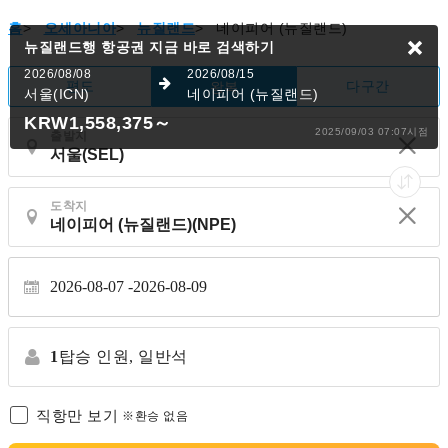
홈
>
오세아니아
>
뉴질랜드
>
네이피어 (뉴질랜드)
뉴질랜드행 항공권
지금 바로 검색하기
2026/08/08
2026/08/15
편도
다구간
왕복
서울(ICN)
네이피어 (뉴질랜드)
KRW1,558,375
～
2025/09/03 07:07시점
출발지
도착지
2026-08-07
2026-08-09
1
탑승 인원,
일반석
직항만 보기
※환승 없음