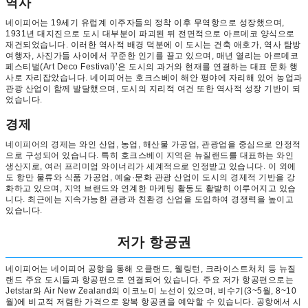
역사
네이피어는 19세기 유럽계 이주자들의 정착 이후 무역항으로 성장했으며,
1931년 대지진으로 도시 대부분이 파괴된 뒤 전면적으로 아르데코 양식으로
재건되었습니다. 이러한 역사적 배경 덕분에 이 도시는 건축 애호가, 역사 탐방
여행자, 사진가들 사이에서 꾸준한 인기를 끌고 있으며, 매년 열리는 아르데코
페스티벌(Art Deco Festival)’은 도시의 과거와 현재를 연결하는 대표 문화 행
사로 자리잡았습니다. 네이피어는 호크스베이 해안 평야에 자리해 있어 농업과
관광 산업이 함께 발달했으며, 도시의 지리적 여건 또한 역사적 성장 기반이 되
었습니다.
경제
네이피어의 경제는 와인 산업, 농업, 해산물 가공업, 관광업을 중심으로 안정적
으로 구성되어 있습니다. 특히 호크스베이 지역은 뉴질랜드를 대표하는 와인
생산지로, 여러 프리미엄 와이너리가 세계적으로 인정받고 있습니다. 이 외에
도 항만 물류와 식품 가공업, 예술·문화 관광 산업이 도시의 경제적 기반을 강
화하고 있으며, 지역 브랜드와 연계한 마케팅 활동도 활발히 이루어지고 있습
니다. 최근에는 지속가능한 관광과 친환경 산업을 도입하여 경쟁력을 높이고
있습니다.
저가 항공권
네이피어는 네이피어 공항을 통해 오클랜드, 웰링턴, 크라이스트처치 등 뉴질
랜드 주요 도시들과 항공편으로 연결되어 있습니다. 주요 저가 항공편으로는
Jetstar와 Air New Zealand의 이코노미 노선이 있으며, 비수기(3~5월, 8~10
월)에 비교적 저렴한 가격으로 왕복 항공권을 예약할 수 있습니다. 공항에서 시