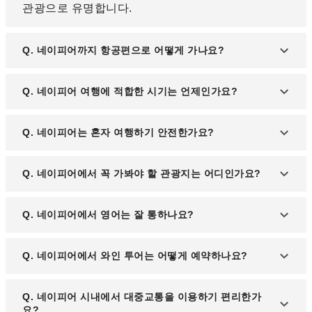
관광으로 유명합니다.
Q. 네이피어까지 항공편으로 어떻게 가나요?
A. 오클랜드, 웰링턴, 크라이스트처치 등 뉴질랜드 주
Q. 네이피어 여행에 적합한 시기는 언제인가요?
요 도시에서 국내선 항공편으로 네이피어 공항(NPE)
까지 이동하실 수 있습니다.
A. 여름철(12월~2월)이 날씨가 가장 좋으며, 포도 수
Q. 네이피어는 혼자 여행하기 안전한가요?
확철인 가을(3~4월) 역시 와이너리 투어에 인기 있는
시즌입니다.
A. 치안이 양호한 도시로 혼자 여행하셔도 안전한 편
Q. 네이피어에서 꼭 가봐야 할 관광지는 어디인가요?
입니다. 다만 일반적인 여행지에서의 주의사항은 지
켜주시기 바랍니다.
A. 마린 파레이드 해안 산책로, 네이피어 국립 아쿠아
Q. 네이피어에서 영어는 잘 통하나요?
리움, 아르데코 거리, 미션 이스테이트 와이너리 등이
대표적인 명소입니다.
A. 뉴질랜드는 영어권 국가로, 대부분의 장소에서 원
Q. 네이피어에서 와인 투어는 어떻게 예약하나요?
활한 의사소통이 가능합니다.
A. 현지 와이너리 또는 온라인 여행 사이트를 통해 예
Q. 네이피어 시내에서 대중교통을 이용하기 편리한가
약할 수 있으며, 반나절 또는 하루 코스로 진행됩니
요?