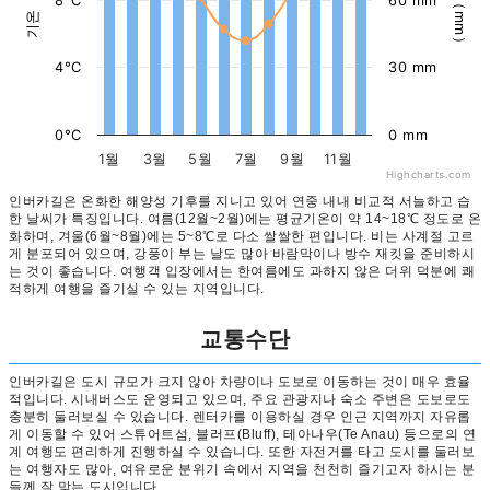
강수량（mm）
기온（°C）
8°C
60 mm
4°C
30 mm
0°C
0 mm
1월
3월
5월
7월
9월
11월
Highcharts.com
인버카길은 온화한 해양성 기후를 지니고 있어 연중 내내 비교적 서늘하고 습
한 날씨가 특징입니다. 여름(12월~2월)에는 평균기온이 약 14~18℃ 정도로 온
화하며, 겨울(6월~8월)에는 5~8℃로 다소 쌀쌀한 편입니다. 비는 사계절 고르
게 분포되어 있으며, 강풍이 부는 날도 많아 바람막이나 방수 재킷을 준비하시
는 것이 좋습니다. 여행객 입장에서는 한여름에도 과하지 않은 더위 덕분에 쾌
적하게 여행을 즐기실 수 있는 지역입니다.
교통수단
인버카길은 도시 규모가 크지 않아 차량이나 도보로 이동하는 것이 매우 효율
적입니다. 시내버스도 운영되고 있으며, 주요 관광지나 숙소 주변은 도보로도
충분히 둘러보실 수 있습니다. 렌터카를 이용하실 경우 인근 지역까지 자유롭
게 이동할 수 있어 스튜어트섬, 블러프(Bluff), 테아나우(Te Anau) 등으로의 연
계 여행도 편리하게 진행하실 수 있습니다. 또한 자전거를 타고 도시를 둘러보
는 여행자도 많아, 여유로운 분위기 속에서 지역을 천천히 즐기고자 하시는 분
들께 잘 맞는 도시입니다.