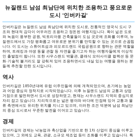
뉴질랜드 남섬 최남단에 위치한 조용하고 풍요로운
도시 '인버카길'
인버카길은 뉴질랜드 남섬 최남단에 위치한 도시로, 전통적인 영국식 도시 구
조와 현대적 감각이 어우러진 조용하고 정돈된 여행지입니다. 폭이 넓은 도로
와 녹음이 풍부한 공원, 빅토리아풍 건축물들이 도심 곳곳에 조화를 이루며, 뉴
질랜드에서도 가장 평화롭고 여유로운 분위기를 만끽할 수 있는 곳으로 손꼽힙
니다. 이 도시는 스튜어트섬과 피오르드랜드 국립공원으로 향하는 관문 역할을
하며, 트레킹과 야생 동물 관찰 등 자연을 즐기고자 하는 여행자들에게 이상적
인 출발점이 됩니다. 또한 사우스랜드 박물관, 클래식 모터사이클 컬렉션 등 문
화·기술적 볼거리도 잘 갖춰져 있어 조용하면서도 내실 있는 여행을 원하는 분
들께 추천할 만한 도시입니다.
역사
인버카길은 1850년대에 유럽 이주민들에 의해 개척되었으며, 초기에는 농업
과 어업 중심의 정착지로 시작되었습니다. 이후 뉴질랜드 남섬의 교통과 상업
거점으로 발전하면서 도시로 성장하였고, 현재는 사우스랜드 지역의 중심지로
자리 잡고 있습니다. 지리적으로는 넓은 평야와 바다에 인접해 있어 교통과 물
류 측면에서도 유리한 위치를 지니고 있으며, 이러한 조건 덕분에 남섬 최남단
의 중심 도시로서 꾸준한 발전을 이어오고 있습니다.
경제
인버카길의 경제는 낙농업과 축산업을 기반으로 한 1차 산업이 중심을 이루고
있으며, 그 외에도 교육, 관광, 소규모 제조업 등이 조화를 이루고 있습니다. 특