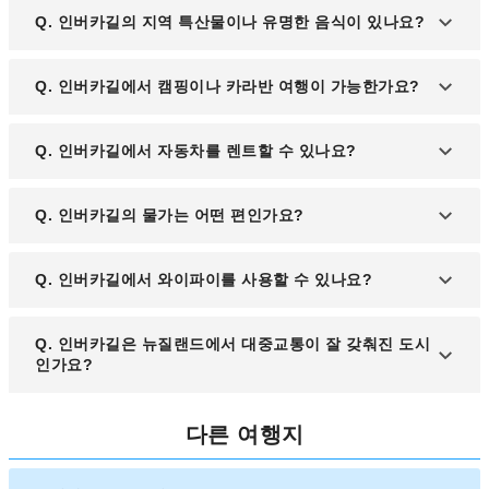
A. 클래식 모터사이클을 전시한 ‘빌 리처드슨 트랜스
Q. 인버카길의 지역 특산물이나 유명한 음식이 있나요?
포트 월드’, 퀸스 파크(Queens Park), 남극 센터 등이
대표적인 명소입니다.
A. 인버카길은 신선한 해산물, 특히 굴과 흰살 생선이
Q. 인버카길에서 캠핑이나 카라반 여행이 가능한가요?
유명하며, 현지 카페에서는 뉴질랜드식 파이와 양고
기 요리도 즐기실 수 있습니다.
A. 네, 인버카길 주변에는 캠핑장과 카라반 파크가 잘
Q. 인버카길에서 자동차를 렌트할 수 있나요?
마련되어 있으며, 자연 속에서 여유로운 여행을 즐기
기에 적합합니다.
A. 인버카길 공항과 시내에는 다수의 렌터카 업체가
Q. 인버카길의 물가는 어떤 편인가요?
있으며, 사전 예약을 통해 간편하게 차량을 이용하실
수 있습니다.
A. 뉴질랜드 주요 도시 대비 비교적 저렴한 편이며,
Q. 인버카길에서 와이파이를 사용할 수 있나요?
숙박비와 식비 모두 합리적인 수준으로 여행 예산을
조정하기에 수월합니다.
A. 시내 대부분의 카페, 숙소, 관광지에서는 무료 와
Q. 인버카길은 뉴질랜드에서 대중교통이 잘 갖춰진 도시
이파이를 제공하고 있어 인터넷을 이용하는 데 큰 불
인가요?
편함이 없습니다.
A. 인버카길은 대중교통보다는 차량 중심의 도시이
다른 여행지
지만, 시내버스와 택시, 일부 공유 차량 서비스도 운
영되고 있습니다.