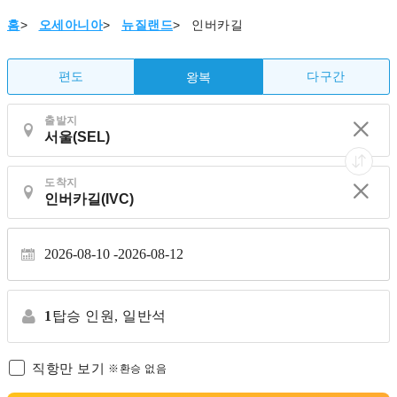
홈
>
오세아니아
>
뉴질랜드
>
인버카길
편도
다구간
왕복
출발지
도착지
2026-08-10
2026-08-12
1
탑승 인원,
일반석
직항만 보기
※환승 없음